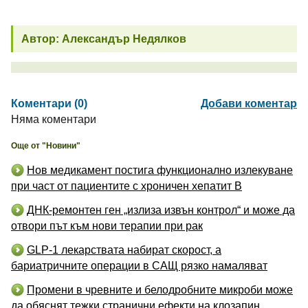
Автор: Александър Недялков
Коментари (0)
Добави коментар
Няма коментари
Още от "Новини"
Нов медикамент постига функционално излекуване
при част от пациентите с хроничен хепатит B
ДНК-ремонтен ген „излиза извън контрол“ и може да
отвори път към нови терапии при рак
GLP-1 лекарствата набират скорост, а
бариатричните операции в САЩ рязко намаляват
Промени в чревните и белодробните микроби може
да обяснят тежки странични ефекти на клозапин