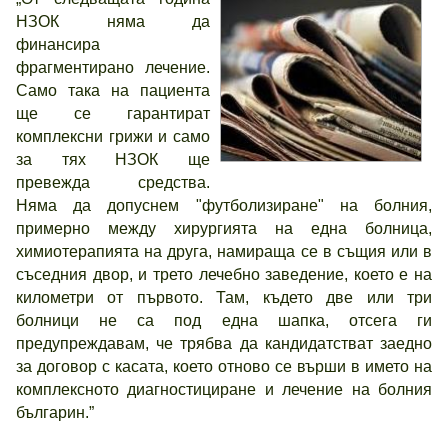
НЗОК няма да
финансира
фрагментирано лечение.
Само така на пациента
ще се гарантират
комплексни грижи и само
за тях НЗОК ще
превежда средства.
Няма да допуснем "футболизиране" на болния,
примерно между хирургията на една болница,
химиотерапията на друга, намираща се в същия или в
съседния двор, и трето лечебно заведение, което е на
километри от първото. Там, където две или три
болници не са под една шапка, отсега ги
предупреждавам, че трябва да кандидатстват заедно
за договор с касата, което отново се върши в името на
комплексното диагностициране и лечение на болния
българин.”