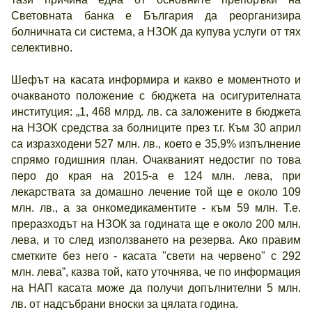
Световната банка е България да реорганизира
болничната си система, а НЗОК да купува услуги от тях
селективно.
Шефът на касата информира и какво е моментното и
очакваното положение с бюджета на осигурителната
институция: „1, 468 млрд. лв. са заложените в бюджета
на НЗОК средства за болниците през т.г. Към 30 април
са изразходени 527 млн. лв., което е 35,9% изпълнение
спрямо годишния план. Очакваният недостиг по това
перо до края на 2015-а е 124 млн. лева, при
лекарствата за домашно лечение той ще е около 109
млн. лв., а за онкомедикаментите - към 59 млн. Т.е.
преразходът на НЗОК за годината ще е около 200 млн.
лева, и то след използването на резерва. Ако правим
сметките без него - касата "свети на червено" с 292
млн. лева”, казва той, като уточнява, че по информация
на НАП касата може да получи допълнителни 5 млн.
лв. от надсъбрани вноски за цялата година.