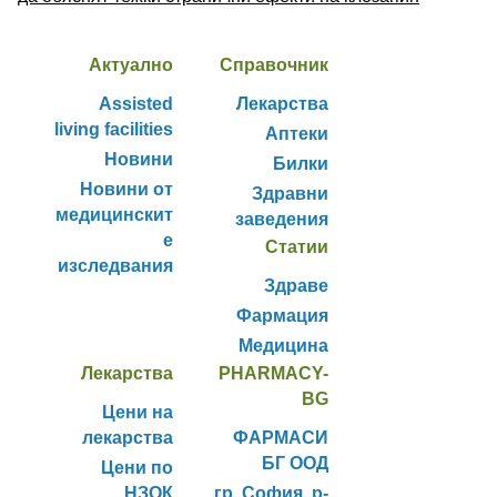
Актуално
Справочник
Assisted
Лекарства
living facilities
Аптеки
Новини
Билки
Новини от
Здравни
медицинскит
заведения
е
Статии
изследвания
Здраве
Фармация
Медицина
Лекарства
PHARMACY-
BG
Цени на
лекарства
ФАРМАСИ
БГ ООД
Цени по
НЗОК
гр. София, р-