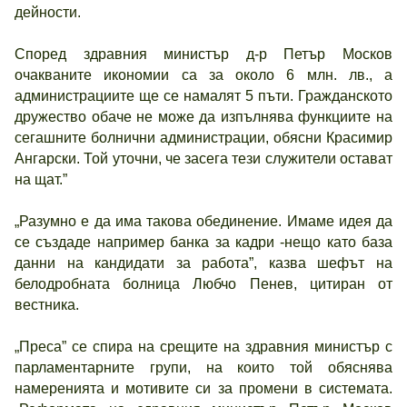
дейности.
Според здравния министър д-р Петър Москов
очакваните икономии са за около 6 млн. лв., а
администрациите ще се намалят 5 пъти. Гражданското
дружество обаче не може да изпълнява функциите на
сегашните болнични администрации, обясни Красимир
Ангарски. Той уточни, че засега тези служители остават
на щат.”
„Разумно е да има такова обединение. Имаме идея да
се създаде например банка за кадри -нещо като база
данни на кандидати за работа”, казва шефът на
белодробната болница Любчо Пенев, цитиран от
вестника.
„Преса” се спира на срещите на здравния министър с
парламентарните групи, на които той обяснява
намеренията и мотивите си за промени в системата.