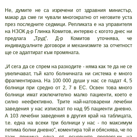
Не, думите не са изречени от здравния министър,
макар да сме ги чували многократно от неговите уста
през последните седмици. Репликата е на управителя
на НЗОК д-р Глинка Комитов, интервю с когото днес ни
предлага „Труд”. Д-р Комитов уточнява, че
индивидуалните договори и механизмите за отчетност
ще се адаптират към промяната.
„И сега да се спрем на разходите - няма как те да не се
увеличават, тъй като болничната ни система е много
фрагментирана. На 100 000 души у нас се падат 4, 5
болници при средно от 2, 7 в ЕС. Освен това много
болници имат изключително малко пациенти, което е
силно неефективно. Трите най-натоварени лечебни
заведения у нас изписват по над 95 пациенти дневно.
А 103 лечебни заведения в другия край на таблицата,
т.е. една на всеки три болници у нас - по максимум
петима болни дневно”, коментира той и обяснява, че по
тази причина една от основните препоръки на