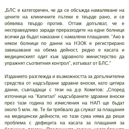
„БЛС е категоричен, че да се обсъжда намаляване на
цените на клиничните пътеки е твърде рано, и се
обявява твърдо против. Оттам допълват, че е
несправедливо заради преразходите на едни болници
всички да бъдат наказани с намалени плащания. "Ако в
някои болници по данни на НЗОК е регистрирано
завишаване на обема дейност, редно е касата и
медицинският одит към здравното министерство да
упражнят съответния контрол", изтъкват от БЛС.”
Изданието разглежда и възможността за допълнителни
средства от надсъбрани здравни вноски, като цитира
данни, съвпадащи с тези на д-р Комитов: „Според
източници на "Капитал" надсъбраните здравни вноски
през тази година по изчисления на НАП ще бъдат
около 5 млн. лв. Те би трябвало да служат за плащания
на медицински дейности, но тази сума няма да реши
проблема с дефицита на касата за плащания за