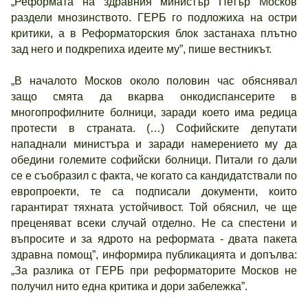
„Реформата на здравния министър Петър Москов
раздели мнозинството. ГЕРБ го подложиха на остри
критики, а в Реформаторския блок застанаха плътно
зад него и подкрепиха идеите му”, пише вестникът.
„В началото Москов около половин час обяснявал
защо смята да вкарва онкодиспансерите в
многопрофилните болници, заради което има редица
протести в страната. (…) Софийските депутати
нападнали министъра и заради намерението му да
обедини големите софийски болници. Питали го дали
се е съобразил с факта, че когато са кандидатствали по
европроекти, те са подписали документи, които
гарантират тяхната устойчивост. Той обяснил, че ще
преценяват всеки случай отделно. Не са спестени и
въпросите и за ядрото на реформата - двата пакета
здравна помощ”, информира публикацията и допълва:
„За разлика от ГЕРБ при реформаторите Москов не
получил нито една критика и дори забележка”.