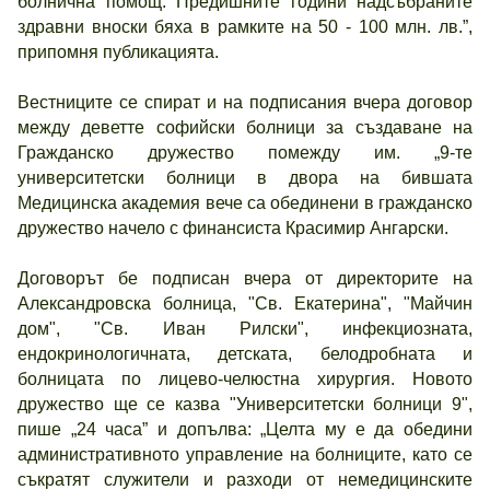
болнична помощ. Предишните години надсъбраните
здравни вноски бяха в рамките на 50 - 100 млн. лв.”,
припомня публикацията.
Вестниците се спират и на подписания вчера договор
между деветте софийски болници за създаване на
Гражданско дружество помежду им. „9-те
университетски болници в двора на бившата
Медицинска академия вече са обединени в гражданско
дружество начело с финансиста Красимир Ангарски.
Договорът бе подписан вчера от директорите на
Александровска болница, "Св. Екатерина", "Майчин
дом", "Св. Иван Рилски", инфекциозната,
ендокринологичната, детската, белодробната и
болницата по лицево-челюстна хирургия. Новото
дружество ще се казва "Университетски болници 9",
пише „24 часа” и допълва: „Целта му е да обедини
административното управление на болниците, като се
съкратят служители и разходи от немедицинските