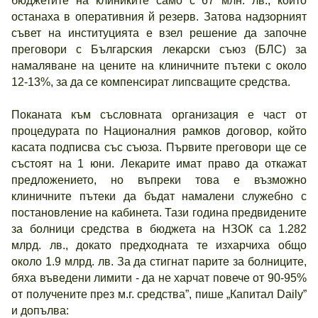
бюджетите на клиниките само с 67 млн. лв., които
останаха в оперативния й резерв. Затова надзорният
съвет на институцията е взел решение да започне
преговори с Българския лекарски съюз (БЛС) за
намаляване на цените на клиничните пътеки с около
12-13%, за да се компенсират липсващите средства.
Поканата към съсловната организация е част от
процедурата по Националния рамков договор, който
касата подписва със съюза. Първите преговори ще се
състоят на 1 юни. Лекарите имат право да откажат
предложението, но въпреки това е възможно
клиничните пътеки да бъдат намалени служебно с
постановление на кабинета. Тази година предвидените
за болници средства в бюджета на НЗОК са 1.282
млрд. лв., докато предходната те изхарчиха общо
около 1.9 млрд. лв. За да стигнат парите за болниците,
бяха въведени лимити - да не харчат повече от 90-95%
от получените през м.г. средства”, пише „Капитал Daily”
и допълва: