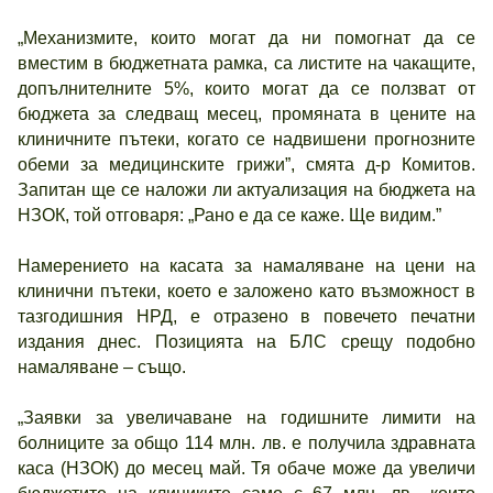
„Механизмите, които могат да ни помогнат да се
вместим в бюджетната рамка, са листите на чакащите,
допълнителните 5%, които могат да се ползват от
бюджета за следващ месец, промяната в цените на
клиничните пътеки, когато се надвишени прогнозните
обеми за медицинските грижи”, смята д-р Комитов.
Запитан ще се наложи ли актуализация на бюджета на
НЗОК, той отговаря: „Рано е да се каже. Ще видим.”
Намерението на касата за намаляване на цени на
клинични пътеки, което е заложено като възможност в
тазгодишния НРД, е отразено в повечето печатни
издания днес. Позицията на БЛС срещу подобно
намаляване – също.
„Заявки за увеличаване на годишните лимити на
болниците за общо 114 млн. лв. е получила здравната
каса (НЗОК) до месец май. Тя обаче може да увеличи