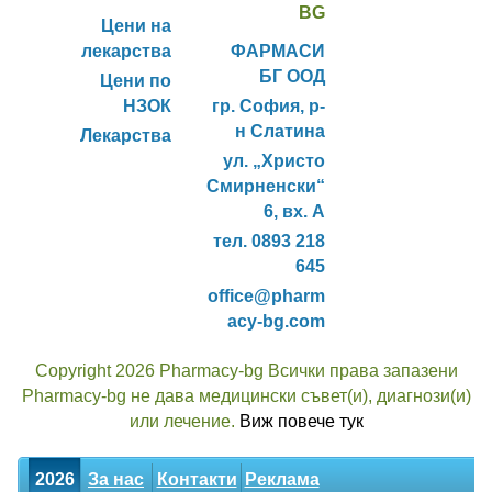
BG
Цени на
лекарства
ФАРМАСИ
БГ ООД
Цени по
НЗОК
гр. София, р-
н Слатина
Лекарства
ул. „Христо
Смирненски“
6, вх. А
тел. 0893 218
645
office@pharm
acy-bg.com
Copyright 2026 Pharmacy-bg Всички права запазени
Pharmacy-bg не дава медицински съвет(и), диагнози(и)
или лечение.
Виж повече тук
2026
За нас
Контакти
Реклама