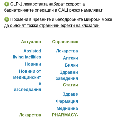
GLP-1 лекарствата набират скорост, а
бариатричните операции в САЩ рязко намаляват
Промени в чревните и белодробните микроби може
да обяснят тежки странични ефекти на клозапин
Актуално
Справочник
Assisted
Лекарства
living facilities
Аптеки
Новини
Билки
Новини от
Здравни
медицинскит
заведения
е
Статии
изследвания
Здраве
Фармация
Медицина
Лекарства
PHARMACY-