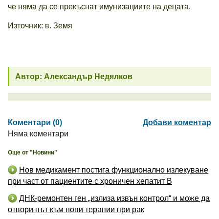
че няма да се прекъснат имунизациите на децата.
Източник: в. Земя
Автор: Александър Недялков
Коментари (0)
Добави коментар
Няма коментари
Още от "Новини"
Нов медикамент постига функционално излекуване
при част от пациентите с хроничен хепатит B
ДНК-ремонтен ген „излиза извън контрол“ и може да
отвори път към нови терапии при рак