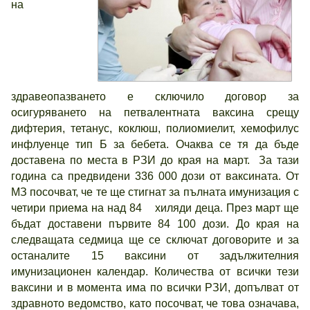
на
здравеопазването е сключило договор за
осигуряването на петвалентната ваксина срещу
дифтерия, тетанус, коклюш, полиомиелит, хемофилус
инфлуенце тип Б за бебета. Очаква се тя да бъде
доставена по места в РЗИ до края на март. За тази
година са предвидени 336 000 дози от ваксината. От
МЗ посочват, че те ще стигнат за пълната имунизация с
четири приема на над 84 хиляди деца. През март ще
бъдат доставени първите 84 100 дози. До края на
следващата седмица ще се сключат договорите и за
останалите 15 ваксини от задължителния
имунизационен календар. Количества от всички тези
ваксини и в момента има по всички РЗИ, допълват от
здравното ведомство, като посочват, че това означава,