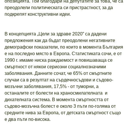
опозицията. Той благодари на депутатите за това, че са
преодолели политическата си пристрастност, за да
подкрепят конструктивни идеи.
В концепцията „Цели за здраве 2020” са дадени
предложения как да бъдат преодолени негативните
демографски показатели, по които в момента България
е на последно място в Европа. Статистиката сочи, е от
1990 г. имаме ниска раждаемост и повишаваща се
смъртност от някои сериозни социалнозначими
заболявания. Данните сочат, че 65% от смъртните
случаи са в резултат на сърдечносъдови и съдово-
мозъчни заболявания, 17,5% - от туморни, а
останалите от болести на храносмилателната и
дихателната система. В момента смъртността от
съдово-мозъчна болест е около 3 пъти по-голяма от
средните нива за Европа, от детската смъртност също
е два пъти по-висока.