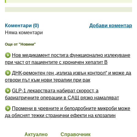
Коментари (0)
Добави коментар
Няма коментари
Още от "Новини"
Нов медикамент постига функционално излекуване
при част от пациентите с хроничен хепатит B
ДНК-ремонтен ген „излиза извън контрол“ и може да
отвори път към нови терапии при рак
GLP-1 лекарствата набират скорост, а
бариатричните операции в САЩ рязко намаляват
Промени в чревните и белодробните микроби може
да обяснят тежки странични ефекти на клозапин
Актуално
Справочник