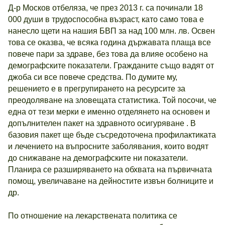
Д-р Москов отбеляза, че през 2013 г. са починали 18
000 души в трудоспособна възраст, като само това е
нанесло щети на нашия БВП за над 100 млн. лв. Освен
това се оказва, че всяка година държавата плаща все
повече пари за здраве, без това да влияе особено на
демографските показатели. Гражданите също вадят от
джоба си все повече средства. По думите му,
решението е в прегрупирането на ресурсите за
преодоляване на зловещата статистика. Той посочи, че
една от тези мерки е именно отделянето на основен и
допълнителен пакет на здравното осигуряване . В
базовия пакет ще бъде съсредоточена профилактиката
и лечението на въпросните заболявания, които водят
до снижаване на демографските ни показатели.
Планира се разширяването на обхвата на първичната
помощ, увеличаване на дейностите извън болниците и
др.
По отношение на лекарствената политика се