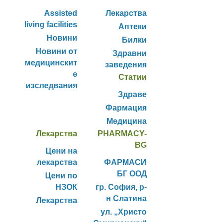
Assisted
Лекарства
living facilities
Аптеки
Новини
Билки
Новини от
Здравни
медицинскит
заведения
е
Статии
изследвания
Здраве
Фармация
Медицина
Лекарства
PHARMACY-
BG
Цени на
лекарства
ФАРМАСИ
БГ ООД
Цени по
НЗОК
гр. София, р-
н Слатина
Лекарства
ул. „Христо