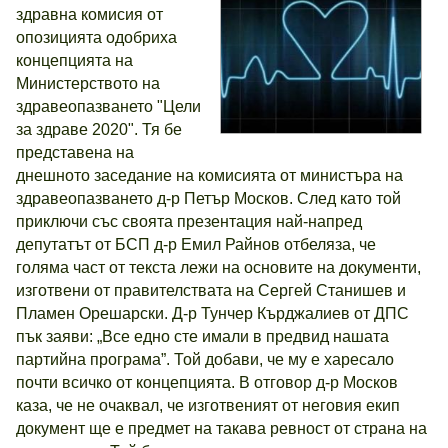
здравна комисия от
опозицията одобриха
концепцията на
Министерството на
здравеопазването "Цели
за здраве 2020". Тя бе
представена на
днешното заседание на комисията от министъра на
здравеопазването д-р Петър Москов. След като той
приключи със своята презентация най-напред
депутатът от БСП д-р Емил Райнов отбеляза, че
голяма част от текста лежи на основите на документи,
изготвени от правителствата на Сергей Станишев и
Пламен Орешарски. Д-р Тунчер Кърджалиев от ДПС
пък заяви: „Все едно сте имали в предвид нашата
партийна програма”. Той добави, че му е харесало
почти всичко от концепцията. В отговор д-р Москов
каза, че не очаквал, че изготвеният от неговия екип
документ ще е предмет на такава ревност от страна на