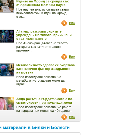
Идеите на Фройд се срещат със
съвременната мозъчна наука
Нов научен анализ свързва стари
психоаналитични идеи на Фройд
със...
Виж
AI атлас разкрива скритите
увреждания в тялото, причинени
от затлъстяването
Нов AI-базиран „атлас“ на тялото
разкрива как затлъстяването
променя...
Виж
Метаболитното здраве се очертава
като ключов фактор за здравето
на мозъка
Ново изследване показва, че
метаболитното здраве може да
играе...
Виж
Защо ракът на гърдата често е по-
смъртоносен при по-млади жени
Ново изследване показва, че ракът
на гърдата при жени под 40 години...
Виж
 материали в Билки и Болести