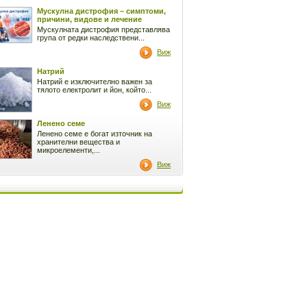
Мускулна дистрофия – симптоми,
причини, видове и лечение
Мускулната дистрофия представлява
група от редки наследствени...
Виж
Натрий
Натрий е изключително важен за
тялото електролит и йон, който...
Виж
Ленено семе
Ленено семе е богат източник на
хранителни вещества и
микроелементи,...
Виж