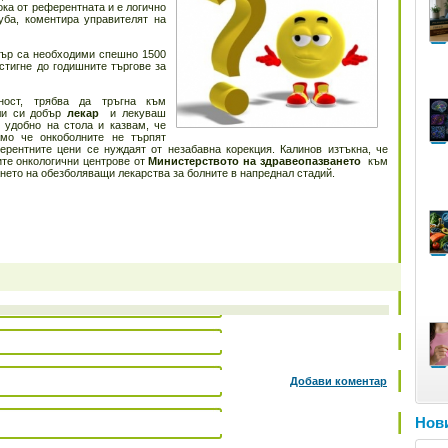
ока от референтната и е логично
уба, коментира управителят на
тър са необходими спешно 1500
стигне до годишните търгове за
ност, трябва да тръгна към
или си добър
лекар
и лекуваш
 удобно на стола и казвам, че
амо че онкоболните не търпят
ферентните цени се нуждаят от незабавна корекция. Калинов изтъкна, че
те онкологични центрове от
Министерството на здравеопазването
към
нето на обезболяващи лекарства за болните в напреднал стадий.
Добави коментар
Нови