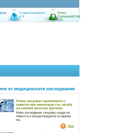
ател
Стани почитател
Press
в X
Command/Cmd
+ D
ини от медицинските изследвания
Учени свързват проблемите с
паметта при менопауза със загуба
на ключов мозъчен протеин
Ново изследване свързва спада на
паметта и концентрацията по време
на...
Виж