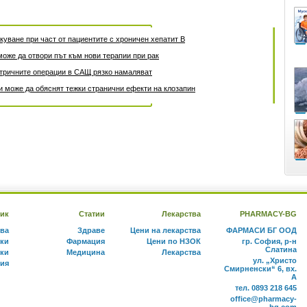
уване при част от пациентите с хроничен хепатит B
може да отвори път към нови терапии при рак
атричните операции в САЩ рязко намаляват
 може да обяснят тежки странични ефекти на клозапин
ик
Статии
Лекарства
PHARMACY-BG
тва
Здраве
Цени на лекарства
ФАРМАСИ БГ ООД
ки
Фармация
Цени по НЗОК
гр. София, р-н
Слатина
ки
Медицина
Лекарства
ул. „Христо
ния
Смирненски“ 6, вх.
А
тел. 0893 218 645
office@pharmacy-