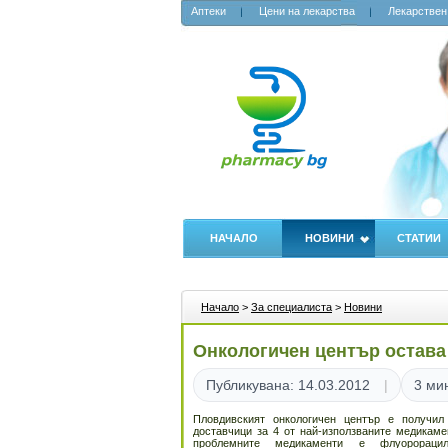
Аптеки
Цени на лекарства
Лекарствен
НАЧАЛО
НОВИНИ
СТАТИИ
Начало
>
За специалиста
>
Новини
Онкологичен център остава
Публикувана: 14.03.2012
3 ми
Пловдивският онкологичен център е получил
доставчици за 4 от най-използваните медикаме
проблемните медикаменти е флуорораци