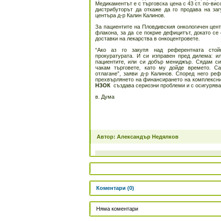
Медикаментът е с търговска цена с 43 ст. по-вис
дистрибуторът да откаже да го продава на заг
центъра д-р Калин Калинов.
За пациентите на Пловдивския онкологичен цен
флакона, за да се покрие дефицитът, докато се 
доставки на лекарства в онкоцентровете.
“Ако аз го закупя над референтната стой
прокуратурата. И си изправен пред дилема: 
пациентите, или си добър мениджър. Сядам си
чакам търговете, като му дойде времето. С
отлагане”, заяви д-р Калинов. Според него ре
прехвърлянето на финансирането на комплексни
НЗОК
създава сериозни проблеми и с осигурява
в. Дума
Автор: Александър Недялков
Коментари (0)
Няма коментари