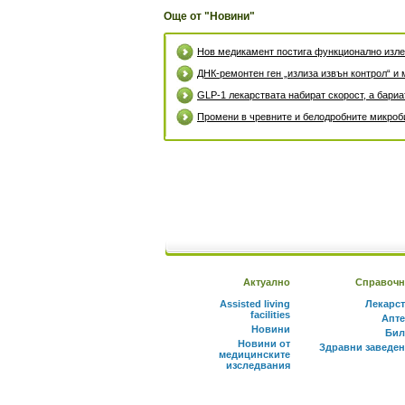
Още от "Новини"
Нов медикамент постига функционално излек
ДНК-ремонтен ген „излиза извън контрол“ и 
GLP-1 лекарствата набират скорост, а бари
Промени в чревните и белодробните микроби
Актуално
Справочн
Assisted living
Лекарс
facilities
Апте
Новини
Бил
Новини от
Здравни заведе
медицинските
изследвания