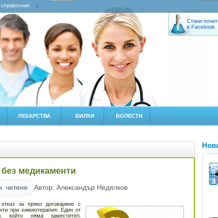
 справочник
Стани почит
в Facebook
ЛЕКАРСТВА
БИЛКИ
БОЛЕСТИ
Нов
 без медикаменти
н. четене
Автор: Александър Недялков
 отказ за пряко договаряне с
нти при химиотерапия. Един от
л, който няма заместител.