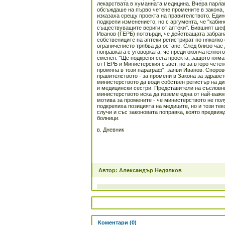
лекарствата в хуманната медицина. Вчера парл
обсъждаше на първо четене промените в закона, 
изказаха срещу проекта на правителството. Еди
подкрепи изменението, но с аргумента, че "кабин
съществуващите вериги от аптеки". Бившият ше
Иванов (ГЕРБ) потвърди, че действащата забран
собствениците на аптеки регистрират по няколко
ограничението трябва да остане. След близо час
поправката с уговорката, че преди окончателнот
сменен. "Ще подкрепя сега проекта, защото ням
от ГЕРБ и Министерския съвет, но за второ чете
промяна в този параграф", заяви Иванов. Споров
правителството - за промени в Закона за здраве
министерството да води собствен регистър на д
и медицински сестри. Представители на съсловни
министерството иска да изземе една от най-важн
мотива за промените - че министерството не пол
подкрепиха позицията на медиците, но и този те
случи и със законовата поправка, която предвиж
болници.
в. Дневник
Автор: Александър Недялков
Коментари (0)