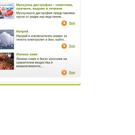
Мускулна дистрофия – симптоми,
причини, видове и лечение
Мускулната дистрофия представлява
група от редки наследствени...
Виж
Натрий
Натрий е изключително важен за
тялото електролит и йон, който...
Виж
Ленено семе
Ленено семе е богат източник на
хранителни вещества и
микроелементи,...
Виж