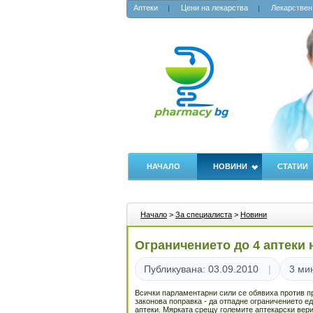
Аптеки
Цени на лекарства
Лекарствен
НАЧАЛО
НОВИНИ
СТАТИИ
Начало
>
За специалиста
>
Новини
Ограничението до 4 аптеки
Публикувана: 03.09.2010
3 ми
Всички парламентарни сили се обявиха против п
законова поправка - да отпадне ограничението е
аптеки. Мярката срещу големите аптекарски вери