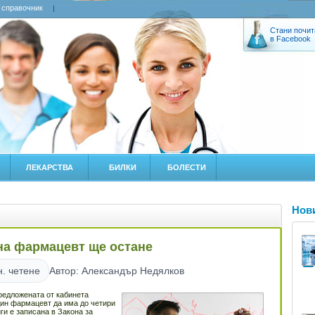
 справочник
Стани почит
в Facebook
ЛЕКАРСТВА
БИЛКИ
БОЛЕСТИ
Нов
 на фармацевт ще остане
н. четене
Автор: Александър Недялков
редложената от кабинета
дин фармацевт да има до четири
ги е записана в Закона за