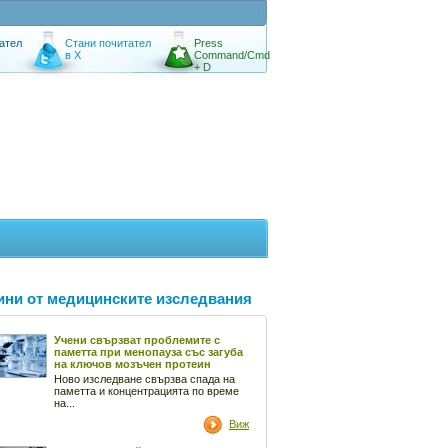
ател
Стани почитател
Press
в X
Command/Cmd
+ D
ини от медицинските изследвания
Учени свързват проблемите с
паметта при менопауза със загуба
на ключов мозъчен протеин
Ново изследване свързва спада на
паметта и концентрацията по време
на...
Виж