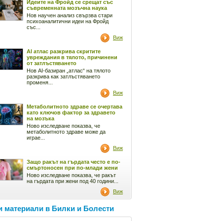
Идеите на Фройд се срещат със
съвременната мозъчна наука
Нов научен анализ свързва стари
психоаналитични идеи на Фройд
със...
Виж
AI атлас разкрива скритите
увреждания в тялото, причинени
от затлъстяването
Нов AI-базиран „атлас“ на тялото
разкрива как затлъстяването
променя...
Виж
Метаболитното здраве се очертава
като ключов фактор за здравето
на мозъка
Ново изследване показва, че
метаболитното здраве може да
играе...
Виж
Защо ракът на гърдата често е по-
смъртоносен при по-млади жени
Ново изследване показва, че ракът
на гърдата при жени под 40 години...
Виж
 материали в Билки и Болести