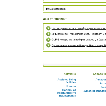
Няма коментари
Още от "Новини"
Нов медикамент постига функционално излек
ДНК-ремонтен ген „излиза извън контрол“ и 
GLP-1 лекарствата набират скорост, а бари
Промени в чревните и белодробните микроби
Актуално
Справочн
Assisted living
Лекарс
facilities
Апте
Новини
Бил
Новини от
Здравни заведе
медицинските
изследвания