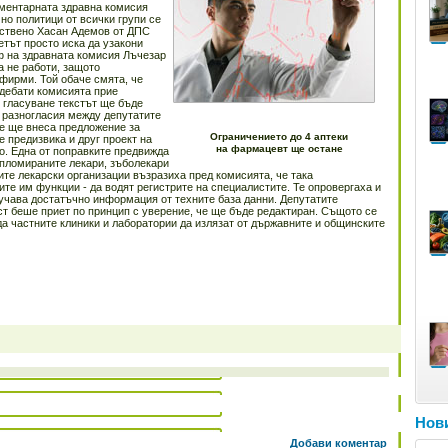
аментарната здравна комисия
но политици от всички групи се
нствено Хасан Адемов от ДПС
етът просто иска да узакони
ф на здравната комисия Лъчезар
а не работи, защото
 фирми. Той обаче смята, че
 дебати комисията прие
о гласуване текстът ще бъде
а разногласия между депутатите
не ще внеса предложение за
Ограничението до 4 аптеки
е предизвика и друг проект на
на фармацевт ще остане
то. Една от поправките предвижда
ипломираните лекари, зъболекари
те лекарски организации възразиха пред комисията, че така
ите им функции - да водят регистрите на специалистите. Те опровергаха и
учава достатъчно информация от техните база данни. Депутатите
кст беше приет по принцип с уверение, че ще бъде редактиран. Същото се
да частните клиники и лаборатории да излязат от държавните и общинските
Нови
Добави коментар