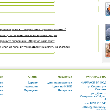
уване при част от пациентите с хроничен хепатит B
може да отвори път към нови терапии при рак
атричните операции в САЩ рязко намаляват
 може да обяснят тежки странични ефекти на клозапин
ик
Статии
Лекарства
PHARMACY-BG
тва
Здраве
Цени на лекарства
ФАРМАСИ БГ ООД
ки
Фармация
Цени по НЗОК
гр. София, р-н
Слатина
ки
Медицина
Лекарства
ул. „Христо
ния
Смирненски“ 6, вх.
А
тел. 0893 218 645
office@pharmacy-