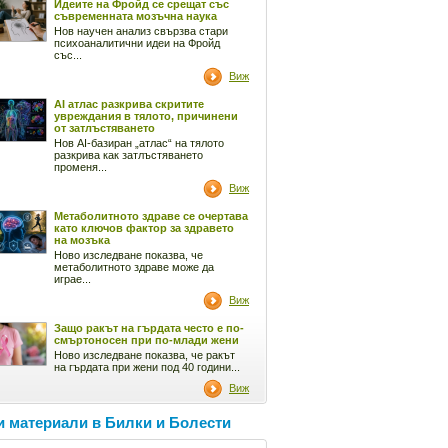
Идеите на Фройд се срещат със
съвременната мозъчна наука
Нов научен анализ свързва стари
психоаналитични идеи на Фройд
със...
Виж
AI атлас разкрива скритите
увреждания в тялото, причинени
от затлъстяването
Нов AI-базиран „атлас“ на тялото
разкрива как затлъстяването
променя...
Виж
Метаболитното здраве се очертава
като ключов фактор за здравето
на мозъка
Ново изследване показва, че
метаболитното здраве може да
играе...
Виж
Защо ракът на гърдата често е по-
смъртоносен при по-млади жени
Ново изследване показва, че ракът
на гърдата при жени под 40 години...
Виж
 материали в Билки и Болести