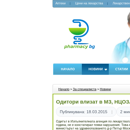
Аптеки
Цени на лекарства
Лекарствен
НАЧАЛО
НОВИНИ
СТАТИИ
Начало
>
За специалиста
>
Новини
Одитори влизат в МЗ, НЦОЗ
Публикувана: 18.03.2015
2 ми
Одитът в Изпълнителната агенция по лекарствата
година, не е констатирал тежки нарушения. Това
министърът на здравеопазването д-р Петър Моск