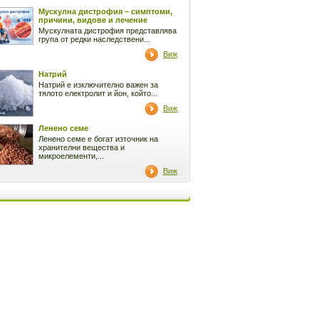
Мускулна дистрофия – симптоми,
причини, видове и лечение
Мускулната дистрофия представлява
група от редки наследствени...
Виж
Натрий
Натрий е изключително важен за
тялото електролит и йон, който...
Виж
Ленено семе
Ленено семе е богат източник на
хранителни вещества и
микроелементи,...
Виж