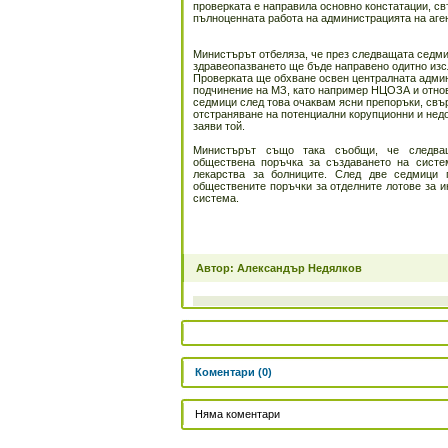
проверката е направила основно констатации, с
пълноценната работа на администрацията на аге
Министърът отбеляза, че през следващата седми
здравеопазването ще бъде направено одитно изс
Проверката ще обхване освен централната админ
подчинение на МЗ, като например НЦОЗА и отнов
седмици след това очаквам ясни препоръки, свъ
отстраняване на потенциални корупционни и недо
заяви той.
Министърът също така съобщи, че следв
обществена поръчка за създаването на систем
лекарства за болниците. След две седмици 
обществените поръчки за отделните лотове за и
система.
Автор: Александър Недялков
Коментари (0)
Няма коментари