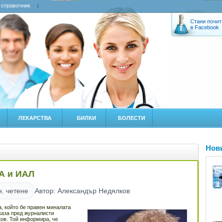
 справочник
Стани почит
в Facebook
ЛЕКАРСТВА
БИЛКИ
БОЛЕСТИ
Нов
А и ИАЛ
н. четене
Автор: Александър Недялков
, който бе правен миналата
 каза пред журналисти
ов. Той информира, че