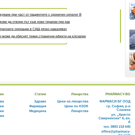
уване при част от пациентите с хроничен хепатит B
може да отвори път към нови терапии при рак
атричните операции в САЩ рязко намаляват
 може да обяснят тежки странични ефекти на клозапин
ик
Статии
Лекарства
PHARMACY-BG
тва
Здраве
Цени на лекарства
ФАРМАСИ БГ ООД
ки
Фармация
Цени по НЗОК
гр. София, р-н
Слатина
ки
Медицина
Лекарства
ул. „Христо
ния
Смирненски“ 6, вх.
А
тел. 0893 218 645
office@pharmacy-