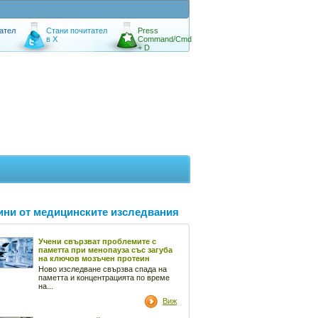
ател
Стани почитател
Press
в X
Command/Cmd
+ D
ини от медицинските изследвания
Учени свързват проблемите с
паметта при менопауза със загуба
на ключов мозъчен протеин
Ново изследване свързва спада на
паметта и концентрацията по време
на...
Виж