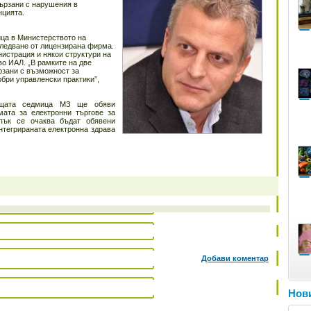
вързани с нарушения в
нцията.
ца в Министерството на
ледване от лицензирана фирма.
истрация и някои структури на
о ИАЛ. „В рамките на две
рзани с възможност за
бри управленски практики”,
ащата седмица МЗ ще обяви
ата за електронни търгове за
пък се очаква бъдат обявени
нтегрираната електронна здрава
Добави коментар
Нови