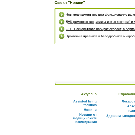
Още от "Новини"
Нов медикамент постига функционално излек
ДНК-ремонтен ген „излиза извън контрол“ и 
GLP-1 лекарствата набират скорост, а бари
Промени в чревните и белодробните микроби
Актуално
Справочн
Assisted living
Лекарс
facilities
Апте
Новини
Бил
Новини от
Здравни заведе
медицинските
изследвания