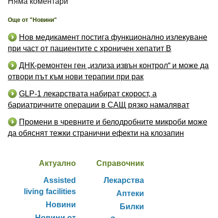
Няма коментари
Още от "Новини"
Нов медикамент постига функционално излекуване
при част от пациентите с хроничен хепатит B
ДНК-ремонтен ген „излиза извън контрол“ и може да
отвори път към нови терапии при рак
GLP-1 лекарствата набират скорост, а
бариатричните операции в САЩ рязко намаляват
Промени в чревните и белодробните микроби може
да обяснят тежки странични ефекти на клозапин
Актуално
Справочник
Assisted
Лекарства
living facilities
Аптеки
Новини
Билки
Новини от