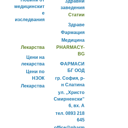
Здравни
медицинскит
заведения
е
Статии
изследвания
Здраве
Фармация
Медицина
Лекарства
PHARMACY-
BG
Цени на
лекарства
ФАРМАСИ
БГ ООД
Цени по
НЗОК
гр. София, р-
н Слатина
Лекарства
ул. „Христо
Смирненски“
6, вх. А
тел. 0893 218
645
office@pharm