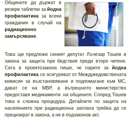
Общините да държат в
резерв таблетки за
йодна
профилактика
за всеки
гражданин в случай на
радиационно
замърсяване
.
Това ще предложи синият депутат Лъчезар Тошев в
закона за защита при бедствия преди второ четене.
Сега в проектозакона пише, че парите за
йодна
профилактика
се осигуряват от Междуведомствената
комисия за възстановяване и подпомагане към МС,
дават се на МВР, а вътрешното министерство
предоставя медикаменти на общините. Според Тошев
това е сложна процедура. Детайлите по защита на
населението при радиационна заплаха трябва да се
прецизират в закона, а не в подзаконов акт.