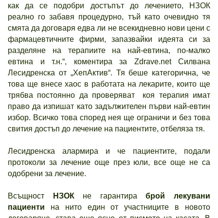
как да се подобри достъпът до лечението, НЗОК
реално го забавя процедурно, тъй като очевидно тя
смята да договаря едва ли не всекидневно нови цени с
фармацевтичните фирми, запазвайки идеята си за
разделяне на терапиите на най-евтина, по-малко
евтина и т.н.“, коментира за Zdrave.net Силвана
Лесидренска от „ХепАктив“. Тя беше категорична, че
това ще внесе хаос в работата на лекарите, които ще
трябва постоянно да проверяват коя терапия имат
право да изпишат като задължителен първи най-евтин
избор. Всичко това според нея ще ограничи и без това
свития достъп до лечение на пациентите, отбеляза тя.
Лесидренска алармира и че пациентите, подали
протоколи за лечение още през юли, все още не са
одобрени за лечение.
Всъщност
НЗОК
не гарантира
брой лекувани
пациенти
на нито един от участниците в новото