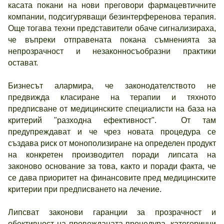
касата покани на нови преговори фармацевтичните
компании, подсигуряващи безинтерференова терапия.
Още тогава техни представители обаче сигнализираха,
че въпреки отправената покана съмненията за
непрозрачност и незаконносъобразни практики
остават.
Бизнесът алармира, че законодателството не
предвижда класиране на терапии и тяхното
предписване от медицинските специалисти на база на
критерий "разходна ефективност". От там
предупреждават и че чрез новата процедура се
създава риск от монополизиране на определен продукт
на конкретен производител поради липсата на
законово основание за това, както и поради факта, че
се дава приоритет на финансовите пред медицинските
критерии при предписването на лечение.
Липсват законови гаранции за прозрачност и
обективност на провежданата процедура, категорични