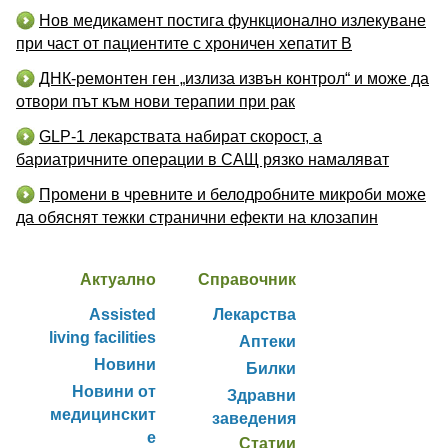
Нов медикамент постига функционално излекуване
при част от пациентите с хроничен хепатит B
ДНК-ремонтен ген „излиза извън контрол“ и може да
отвори път към нови терапии при рак
GLP-1 лекарствата набират скорост, а
бариатричните операции в САЩ рязко намаляват
Промени в чревните и белодробните микроби може
да обяснят тежки странични ефекти на клозапин
Актуално
Справочник
Assisted
Лекарства
living facilities
Аптеки
Новини
Билки
Новини от
Здравни
медицинскит
заведения
е
Статии