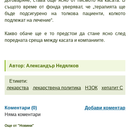
договаряне, става още ясно от писмото на касата. В
същото време от фонда уверяват, че „терапията ще
бъде подсигурено на толкова пациенти, колкото
подлежат на лечение“.
Какво обаче ще е то предстои да стане ясно след
поредната среща между касата и компаниите.
Автор: Александър Недялков
Етикети:
лекарства
лекарствена политика
НЗОК
хепатит С
Коментари (0)
Добави коментар
Няма коментари
Още от "Новини"