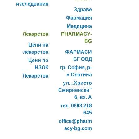
изследвания
Здраве
Фармация
Медицина
Лекарства
PHARMACY-
BG
Цени на
лекарства
ФАРМАСИ
БГ ООД
Цени по
НЗОК
гр. София, р-
н Слатина
Лекарства
ул. „Христо
Смирненски“
6, вх. А
тел. 0893 218
645
office@pharm
acy-bg.com