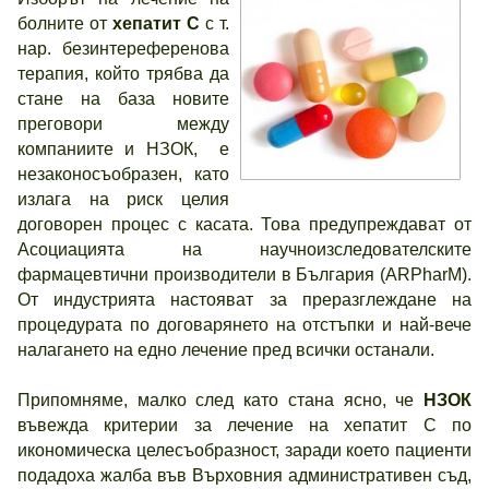
болните от
хепатит С
с т.
нар. безинтереференова
терапия, който трябва да
стане на база новите
преговори между
компаниите и НЗОК, е
незаконосъобразен, като
излага на риск целия
договорен процес с касата. Това предупреждават от
Асоциацията на научноизследователските
фармацевтични производители в България (ARPharM).
От индустрията настояват за преразглеждане на
процедурата по договарянето на отстъпки и най-вече
налагането на едно лечение пред всички останали.
Припомняме, малко след като стана ясно, че
НЗОК
въвежда критерии за лечение на хепатит С по
икономическа целесъобразност, заради което пациенти
подадоха жалба във Върховния административен съд,