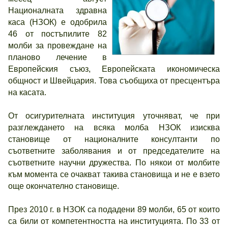
Националната здравна
каса (НЗОК) е одобрила
46 от постъпилите 82
молби за провеждане на
планово лечение в
Европейския съюз, Европейската икономическа
общност и Швейцария. Това съобщиха от пресцентъра
на касата.
От осигурителната институция уточняват, че при
разглеждането на всяка молба НЗОК изисква
становище от националните консултанти по
съответните заболявания и от председателите на
съответните научни дружества. По някои от молбите
към момента се очакват такива становища и не е взето
още окончателно становище.
През 2010 г. в НЗОК са подадени 89 молби, 65 от които
са били от компетентността на институцията. По 33 от