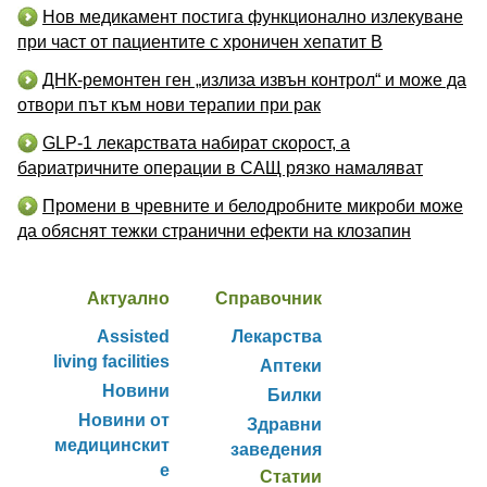
Нов медикамент постига функционално излекуване
при част от пациентите с хроничен хепатит B
ДНК-ремонтен ген „излиза извън контрол“ и може да
отвори път към нови терапии при рак
GLP-1 лекарствата набират скорост, а
бариатричните операции в САЩ рязко намаляват
Промени в чревните и белодробните микроби може
да обяснят тежки странични ефекти на клозапин
Актуално
Справочник
Assisted
Лекарства
living facilities
Аптеки
Новини
Билки
Новини от
Здравни
медицинскит
заведения
е
Статии