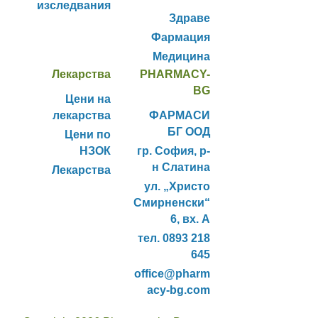
изследвания
Здраве
Фармация
Медицина
Лекарства
PHARMACY-
BG
Цени на
лекарства
ФАРМАСИ
БГ ООД
Цени по
НЗОК
гр. София, р-
н Слатина
Лекарства
ул. „Христо
Смирненски“
6, вх. А
тел. 0893 218
645
office@pharm
acy-bg.com