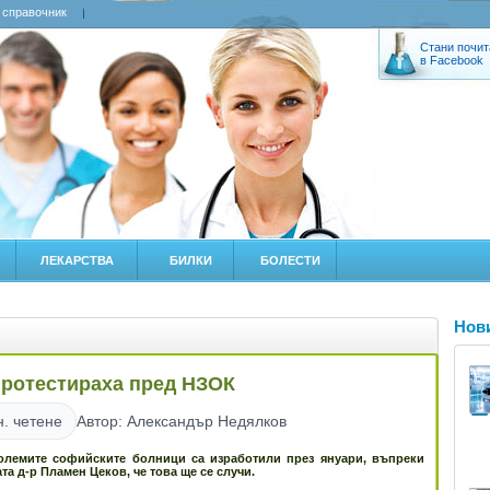
 справочник
Стани почит
в Facebook
ЛЕКАРСТВА
БИЛКИ
БОЛЕСТИ
Нов
протестираха пред НЗОК
н. четене
Автор: Александър Недялков
големите софийските болници са изработили през януари, въпреки
а д-р Пламен Цеков, че това ще се случи.