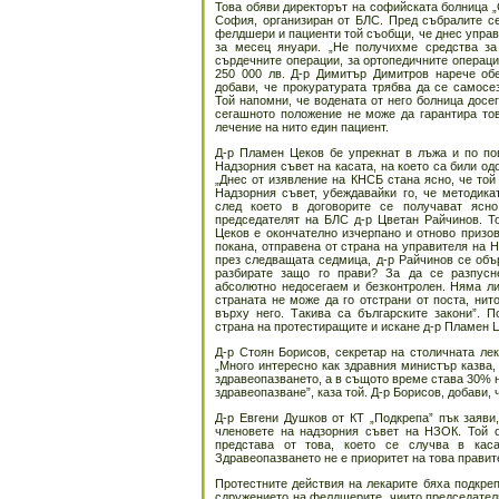
Това обяви директорът на софийската болница „
София, организиран от БЛС. Пред събралите се
фелдшери и пациенти той съобщи, че днес управ
за месец януари. „Не получихме средства за 
сърдечните операции, за ортопедичните операции
250 000 лв.
Д-р Димитър Димитров нарече обе
добави, че прокуратурата трябва да се самосе
Той напомни, че водената от него болница досег
сегашното положение не може да гарантира тов
лечение на нито един пациент.
Д-р Пламен Цеков бе упрекнат в лъжа и по по
Надзорния съвет на касата, на което са били од
„Днес от изявление на КНСБ стана ясно, че той 
Надзорния съвет, убеждавайки го, че методика
след което в договорите се получават ясно
председателят на БЛС д-р Цветан Райчинов. То
Цеков е окончателно изчерпано и отново призов
покана, отправена от страна на управителя на 
през следващата седмица, д-р Райчинов се объ
разбирате защо го прави? За да се разпусн
абсолютно недосегаем и безконтролен. Няма ли
страната не може да го отстрани от поста, нит
върху него. Такива са българските закони”. П
страна на протестиращите и искане д-р Пламен Ц
Д-р Стоян Борисов, секретар на столичната ле
„Много интересно как здравния министър казва, 
здравеопазването, а в същото време става 30% 
здравеопазване”, каза той. Д-р Борисов, добави, 
Д-р Евгени Душков от КТ „Подкрепа” пък заяви
членовете на надзорния съвет на НЗОК. Той 
представа от това, което се случва в кас
Здравеопазването не е приоритет на това правите
Протестните действия на лекарите бяха подкре
сдружението на фелдшерите, чиито председатели