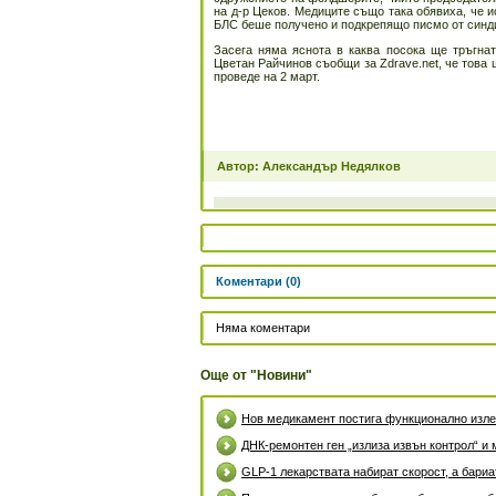
на д-р Цеков. Медиците също така обявиха, че 
БЛС беше получено и подкрепящо писмо от синди
Засега няма яснота в каква посока ще тръгна
Цветан Райчинов съобщи за Zdrave.net, че това 
проведе на 2 март.
Автор: Александър Недялков
Коментари (0)
Няма коментари
Още от "Новини"
Нов медикамент постига функционално излек
ДНК-ремонтен ген „излиза извън контрол“ и 
GLP-1 лекарствата набират скорост, а бари