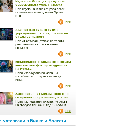
Идеите на Фройд се срещат със
съвременната мозъчна наука
Нов научен анализ свързва стари
психоаналитични идеи на Фройд
със...
Виж
AI атлас разкрива скритите
увреждания в тялото, причинени
от затлъстяването
Нов AI-базиран „атлас“ на тялото
разкрива как затлъстяването
променя...
Виж
Метаболитното здраве се очертава
като ключов фактор за здравето
на мозъка
Ново изследване показва, че
метаболитното здраве може да
играе...
Виж
Защо ракът на гърдата често е по-
смъртоносен при по-млади жени
Ново изследване показва, че ракът
на гърдата при жени под 40 години...
Виж
 материали в Билки и Болести