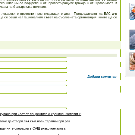
исканията им са подкрепени от протестиращите граждани от Орлов мост. В
ката на българската полиция.
т лекарските протести през следващите дни. Председателят на БЛС д-р
ще се реши на Националния съвет на съсловната организация, който ще се
Добави коментар
уване при част от пациентите с хроничен хепатит B
може да отвори път към нови терапии при рак
атричните операции в САЩ рязко намаляват