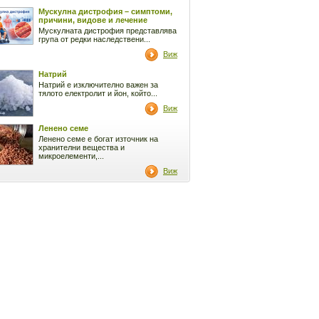
Мускулна дистрофия – симптоми,
причини, видове и лечение
Мускулната дистрофия представлява
група от редки наследствени...
Виж
Натрий
Натрий е изключително важен за
тялото електролит и йон, който...
Виж
Ленено семе
Ленено семе е богат източник на
хранителни вещества и
микроелементи,...
Виж