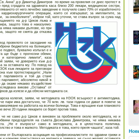
Св. Анна” д-р Димитър Димитров по време на провелия се днес протест в
 пред сградата на здравната каса близо 200 лекари, медицински сестри,
ляваното от него лечебно заведение е получило само 70% от изработеното
кардиохирургичните операции, които се извършват, за имплантите, за
, за онкоболните”, изброи той, като уточни, че става въпрос за сума над
щанието на д-р Цеков лъжа и
зира, защото това е наказуемо.
а няма никакви дългове, но при
а, защото не смята да отказва
вод провелото се заседание на
обрени бюджетите на болниците.
е подвел, буквално излъгал е и
та ще бъде с прогнозни обеми,
 и категорично лимити”, каза
й заяви, че доверието към д-р
а за оставката му. По повод на
НЗОК към лекарите за преговори
рна към протестиращите: „Нали
е парламента и той да стане
 парламент, абсолютно никой в
о да окаже някакво въздействие
оследваха викове „Оставка” от
еков да излезе и да обясни методиката си.
карска колегия, заяви, че методиката на НЗОК всъщност е антиметодика.
че пари има достатъчно, че 70 млн. лв. тази година се дават в повече за
намаляване на работата на всички болници. Това е връщане към плановото
че вече 20 години лекарите се борят против това.
, че не само д-р Цеков е виновен за проблемите около методиката, но и
обвини председателя на съвета Десислава Димитрова, че няма никаква
ата. „Не е въпросът само в методиката, а в цялостната политика.
лство и това е жалкото. Методиката е това, което преля чашата”, каза той.
Нови
пени от Българската асоциация на професионалистите по здравни грижи и
 и членове присъстваха на митинга и заявиха, че също желаят оставката