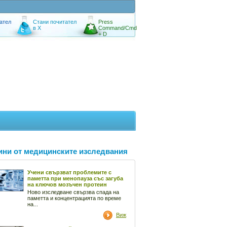
ател
Стани почитател
Press
в X
Command/Cmd
+ D
ини от медицинските изследвания
Учени свързват проблемите с
паметта при менопауза със загуба
на ключов мозъчен протеин
Ново изследване свързва спада на
паметта и концентрацията по време
на...
Виж