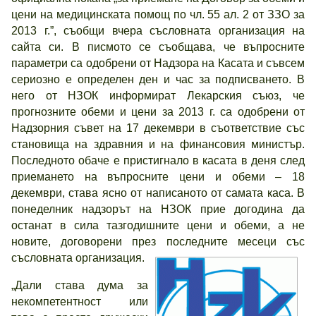
цени на медицинската помощ по чл. 55 ал. 2 от ЗЗО за
2013 г.”, съобщи вчера съсловната организация на
сайта си. В писмото се съобщава, че въпросните
параметри са одобрени от Надзора на Касата и съвсем
сериозно е определен ден и час за подписването. В
него от НЗОК информират Лекарския съюз, че
прогнозните обеми и цени за 2013 г. са одобрени от
Надзорния съвет на 17 декември в съответствие със
становища на здравния и на финансовия министър.
Последното обаче е пристигнало в касата в деня след
приемането на въпросните цени и обеми – 18
декември, става ясно от написаното от самата каса. В
понеделник надзорът на НЗОК прие догодина да
останат в сила тазгодишните цени и обеми, а не
новите, договорени през последните месеци със
съсловната организация.
„Дали става дума за
некомпетентност или