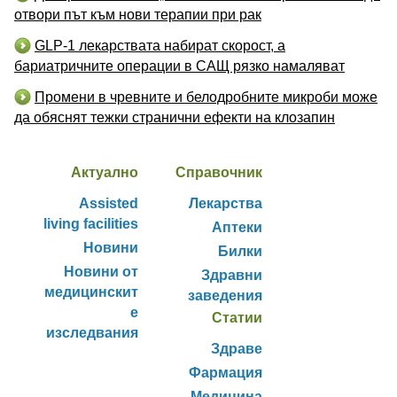
отвори път към нови терапии при рак
GLP-1 лекарствата набират скорост, а
бариатричните операции в САЩ рязко намаляват
Промени в чревните и белодробните микроби може
да обяснят тежки странични ефекти на клозапин
Актуално
Справочник
Assisted
Лекарства
living facilities
Аптеки
Новини
Билки
Новини от
Здравни
медицинскит
заведения
е
Статии
изследвания
Здраве
Фармация
Медицина