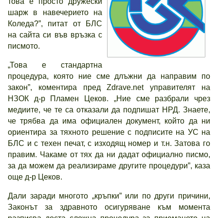
това е просто дружески
шарж в навечерието на
Коледа?”, питат от БЛС
на сайта си във връзка с
писмото.
„Това е стандартна
процедура, която ние сме длъжни да направим по
закон”, коментира пред Zdrave.net управителят на
НЗОК д-р Пламен Цеков. „Ние сме разбрали чрез
медиите, че те са отказали да подпишат НРД. Знаете,
че трябва да има официален документ, който да ни
ориентира за тяхното решение с подписите на УС на
БЛС и с техен печат, с изходящ номер и т.н. Затова го
правим. Чакаме от тях да ни дадат официално писмо,
за да можем да реализираме другите процедури”, каза
още д-р Цеков.
Дали заради многото „кръпки” или по други причини,
Законът за здравното осигуряване към момента