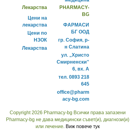
Лекарства
PHARMACY-
BG
Цени на
лекарства
ФАРМАСИ
БГ ООД
Цени по
НЗОК
гр. София, р-
н Слатина
Лекарства
ул. „Христо
Смирненски“
6, вх. А
тел. 0893 218
645
office@pharm
acy-bg.com
Copyright 2026 Pharmacy-bg Всички права запазени
Pharmacy-bg не дава медицински съвет(и), диагнози(и)
или лечение.
Виж повече тук