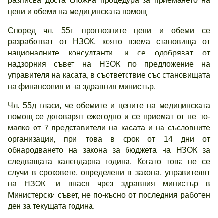
разписва доста сложна процедура за приемането на
цени и обеми на медицинската помощ
Според чл. 55г, прогнозните цени и обеми се
разработват от НЗОК, която взема становища от
националните консултанти, и се одобряват от
надзорния съвет на НЗОК по предложение на
управителя на касата, в съответствие със становищата
на финансовия и на здравния министър.
Чл. 55д гласи, че обемите и цените на медицинската
помощ се договарят ежегодно и се приемат от не по-
малко от 7 представители на касата и на съсловните
организации, при това в срок от 14 дни от
обнародването на закона за бюджета на НЗОК за
следващата календарна година. Когато това не се
случи в сроковете, определени в закона, управителят
на НЗОК ги внася чрез здравния министър в
Министерски съвет, не по-късно от последния работен
ден за текущата година.