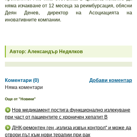
няма изчакване от 12 месеца за реимбурсация, обясни
Деян Денев, директор на Асоциацията на
иновативните компании.
Автор: Александър Недялков
Коментари (0)
Добави коментар
Няма коментари
Още от "Новини"
Нов медикамент постига функционално излекуване
при част от пациентите с хроничен хепатит B
ДНК-ремонтен ген „излиза извън контрол“ и може да
отвори път към нови терапии при рак