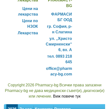
Лекарства
PHARMACY-
BG
Цени на
лекарства
ФАРМАСИ
БГ ООД
Цени по
НЗОК
гр. София, р-
н Слатина
Лекарства
ул. „Христо
Смирненски“
6, вх. А
тел. 0893 218
645
office@pharm
acy-bg.com
Copyright 2026 Pharmacy-bg Всички права запазени
Pharmacy-bg не дава медицински съвет(и), диагнози(и)
или лечение.
Виж повече тук