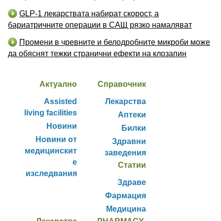
GLP-1 лекарствата набират скорост, а
бариатричните операции в САЩ рязко намаляват
Промени в чревните и белодробните микроби може
да обяснят тежки странични ефекти на клозапин
Актуално
Справочник
Assisted
Лекарства
living facilities
Аптеки
Новини
Билки
Новини от
Здравни
медицинскит
заведения
е
Статии
изследвания
Здраве
Фармация
Медицина