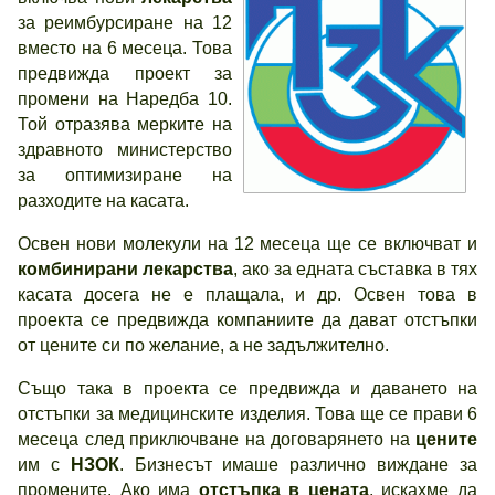
за реимбурсиране на 12
вместо на 6 месеца. Това
предвижда проект за
промени на Наредба 10.
Той отразява мерките на
здравното министерство
за оптимизиране на
разходите на касата.
Освен нови молекули на 12 месеца ще се включват и
комбинирани лекарства
, ако за едната съставка в тях
касата досега не е плащала, и др. Освен това в
проекта се предвижда компаниите да дават отстъпки
от цените си по желание, а не задължително.
Също така в проекта се предвижда и даването на
отстъпки за медицинските изделия. Това ще се прави 6
месеца след приключване на договарянето на
цените
им с
НЗОК
. Бизнесът имаше различно виждане за
промените. Ако има
отстъпка в цената
, искахме да