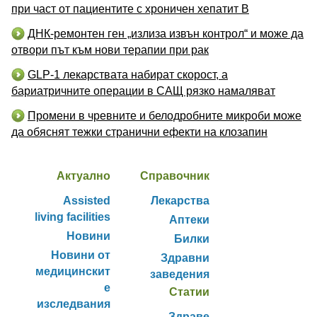
при част от пациентите с хроничен хепатит B
ДНК-ремонтен ген „излиза извън контрол“ и може да
отвори път към нови терапии при рак
GLP-1 лекарствата набират скорост, а
бариатричните операции в САЩ рязко намаляват
Промени в чревните и белодробните микроби може
да обяснят тежки странични ефекти на клозапин
Актуално
Справочник
Assisted
Лекарства
living facilities
Аптеки
Новини
Билки
Новини от
Здравни
медицинскит
заведения
е
Статии
изследвания
Здраве