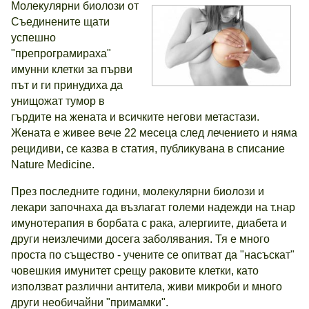
Молекулярни биолози от
Съединените щати
успешно
"препрограмираха"
имунни клетки за първи
път и ги принудиха да
унищожат тумор в
гърдите на жената и всичките негови метастази.
Жената е живее вече 22 месеца след лечението и няма
рецидиви, се казва в статия, публикувана в списание
Nature Medicine.
През последните години, молекулярни биолози и
лекари започнаха да възлагат големи надежди на т.нар
имунотерапия в борбата с рака, алергиите, диабета и
други неизлечими досега заболявания. Тя е много
проста по същество - учените се опитват да "насъскат"
човешкия имунитет срещу раковите клетки, като
използват различни антитела, живи микроби и много
други необичайни "примамки".