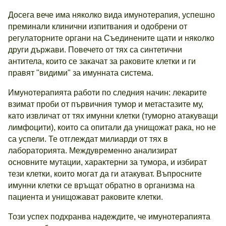
Досега вече има няколко вида имунотерапия, успешно
преминали клинични изпитвания и одобрени от
регулаторните органи на Съединените щати и няколко
други държави. Повечето от тях са синтетични
антитела, които се закачат за раковите клетки и ги
правят "видими" за имунната система.
Имунотерапията работи по следния начин: лекарите
взимат проби от първичния тумор и метастазите му,
като извличат от тях имунни клетки (туморно атакуващи
лимфоцити), които са опитали да унищожат рака, но не
са успели. Те отглеждат милиарди от тях в
лабораторията. Междувременно анализират
основните мутации, характерни за тумора, и избират
тези клетки, които могат да ги атакуват. Въпросните
имунни клетки се връщат обратно в организма на
пациента и унищожават раковите клетки.
Този успех подхранва надеждите, че имунотерапията