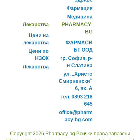
Фармация
Медицина
Лекарства
PHARMACY-
BG
Цени на
лекарства
ФАРМАСИ
БГ ООД
Цени по
НЗОК
гр. София, р-
н Слатина
Лекарства
ул. „Христо
Смирненски“
6, вх. А
тел. 0893 218
645
office@pharm
acy-bg.com
Copyright 2026 Pharmacy-bg Всички права запазени