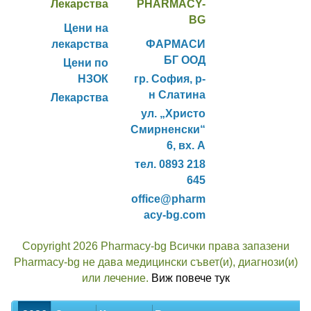
Лекарства
PHARMACY-
BG
Цени на
лекарства
ФАРМАСИ
БГ ООД
Цени по
НЗОК
гр. София, р-
н Слатина
Лекарства
ул. „Христо
Смирненски“
6, вх. А
тел. 0893 218
645
office@pharm
acy-bg.com
Copyright 2026 Pharmacy-bg Всички права запазени
Pharmacy-bg не дава медицински съвет(и), диагнози(и)
или лечение.
Виж повече тук