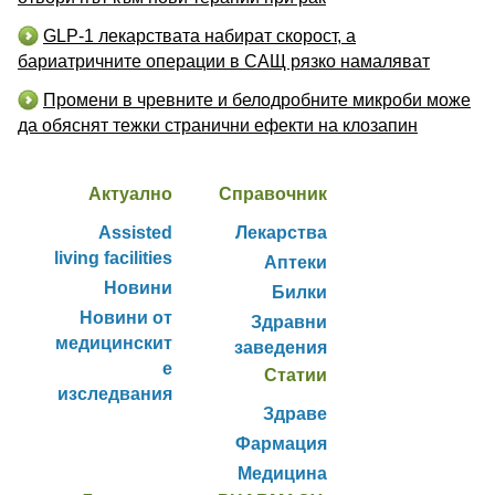
GLP-1 лекарствата набират скорост, а
бариатричните операции в САЩ рязко намаляват
Промени в чревните и белодробните микроби може
да обяснят тежки странични ефекти на клозапин
Актуално
Справочник
Assisted
Лекарства
living facilities
Аптеки
Новини
Билки
Новини от
Здравни
медицинскит
заведения
е
Статии
изследвания
Здраве
Фармация
Медицина