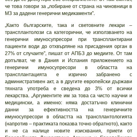
че това говори за „лобиране от страна на чиновници в
МЗ за дадени генерични медикаменти”.
„Както българските, така и световните лекари –
трансплантолози са категорични, че използването на
генерични имуносупресори при трансплантирани
пациенти води до отхвърляне на присадения орган в
27% от случаите”, пишат от АПБЗ до медиите. От там
допълват, че в Дания и Испания приложението на
генерични имуносупресори в областта на
трансплантацията е изрично забранено с
административен акт, а в другите европейски държави
тяхната употреба е сведена до 3% от всички
лекарства. „Аргументите им за това са чисто научни и
медицински, а именно: няма достатъчно клинични
данни за ефективността на генеричните
имуносупресори в областта на трансплантологията
(напротив – практиката показва точно обратното), както
и не са налице новите изисквания, приети от