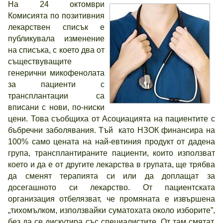
На 24 октомври
Комисията по позитивния
лекарствен списък е
публикувала изменение
на списъка, с което два от
съществуващите
генерични микофенолата
за пациенти с
трансплантации са
вписани с нови, по-ниски
цени. Това съобщиха от Асоциацията на пациентите с
бъбречни заболявания. Тъй като НЗОК финансира на
100% само цената на най-евтиния продукт от дадена
група, трансплантираните пациенти, които използват
което и да е от другите лекарства в групата, ще трябва
да сменят терапията си или да доплащат за
досегашното си лекарство. От пациентската
организация отбелязват, че промяната е извършена
„тихомълком, използвайки суматохата около изборите”,
без да се дискутира със специалистите. От там смятат,