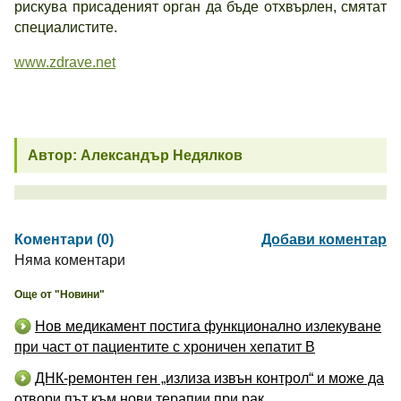
рискува присаденият орган да бъде отхвърлен, смятат
специалистите.
www.zdrave.net
Автор: Александър Недялков
Коментари (0)
Добави коментар
Няма коментари
Още от "Новини"
Нов медикамент постига функционално излекуване
при част от пациентите с хроничен хепатит B
ДНК-ремонтен ген „излиза извън контрол“ и може да
отвори път към нови терапии при рак