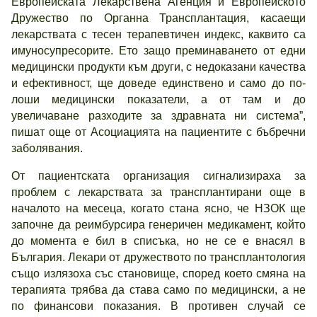
Европейската Лекарствена Агенция и Европейското
Дружество по Органна Трансплантация, касаещи
лекарствата с тесен терапевтичен индекс, каквито са
имуносупресорите. Ето защо преминаването от едни
медицински продукти към други, с недоказани качества
и ефективност, ще доведе единствено и само до по-
лоши медицински показатели, а от там и до
увеличаване разходите за здравната ни система”,
пишат още от Асоциацията на пациентите с бъбречни
заболявания.
От пациентската организация сигнализираха за
проблем с лекарствата за трансплантирани още в
началото на месеца, когато стана ясно, че НЗОК ще
започне да реимбурсира генеричен медикамент, който
до момента е бил в списъка, но не се е внасял в
България. Лекари от дружеството по трансплантология
също излязоха със становище, според което смяна на
терапията трябва да става само по медицински, а не
по финансови показания. В противен случай се