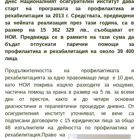
Днес Националният осигурителен институт дава
старт на програмата за профилактика и
рехабилитация за 2013 г. Средствата, предвидени
за нейната реализация през тази година, са в
размер на 15 362 329 лв., съобщават от
НОИ. Предвижда се в рамките на тази сума да
бъдат отпуснати парични помощи за
профилактика и рехабилитация на около 39 400
лица.
Продължителността на профилактиката и
рехабилитацията за едно правоимащо лице е 10 дни,
като НОИ покрива изцяло разходите за нощувки,
частична помощ за храна в размер на 5 лв. за всеки
ден от престоя, както и до четири основни
диагностични и терапевтични процедури дневно. От
осигурителния институт уточняват, че вече са
подписани договорите с 15 юридически лица за общо
48 изпълнители на дейността по профилактика и
рехабилитация.
Право на