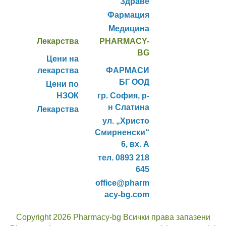
Здраве
Фармация
Медицина
Лекарства
PHARMACY-
BG
Цени на
лекарства
ФАРМАСИ
БГ ООД
Цени по
НЗОК
гр. София, р-
н Слатина
Лекарства
ул. „Христо
Смирненски“
6, вх. А
тел. 0893 218
645
office@pharm
acy-bg.com
Copyright 2026 Pharmacy-bg Всички права запазени