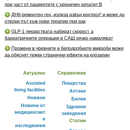
при част от пациентите с хроничен хепатит B
ДНК-ремонтен ген „излиза извън контрол“ и може да
отвори път към нови терапии при рак
GLP-1 лекарствата набират скорост, а
бариатричните операции в САЩ рязко намаляват
Промени в чревните и белодробните микроби може
да обяснят тежки странични ефекти на клозапин
Актуално
Справочник
Assisted
Лекарства
living facilities
Аптеки
Новини
Билки
Новини от
Здравни
медицинскит
заведения
е
Статии
изследвания