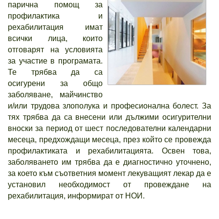
парична помощ за
профилактика и
рехабилитация имат
всички лица, които
отговарят на условията
за участие в програмата.
Те трябва да са
осигурени за общо
заболяване, майчинство
и/или трудова злополука и професионална болест. За
тях трябва да са внесени или дължими осигурителни
вноски за период от шест последователни календарни
месеца, предхождащи месеца, през който се провежда
профилактиката и рехабилитацията. Освен това,
заболяването им трябва да е диагностично уточнено,
за което към съответния момент лекуващият лекар да е
установил необходимост от провеждане на
рехабилитация, информират от НОИ.