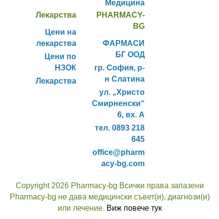
Медицина
Лекарства
PHARMACY-
BG
Цени на
лекарства
ФАРМАСИ
БГ ООД
Цени по
НЗОК
гр. София, р-
н Слатина
Лекарства
ул. „Христо
Смирненски“
6, вх. А
тел. 0893 218
645
office@pharm
acy-bg.com
Copyright 2026 Pharmacy-bg Всички права запазени
Pharmacy-bg не дава медицински съвет(и), диагнози(и)
или лечение.
Виж повече тук