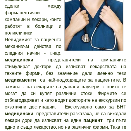
сделки между
фармацевтични
компании и лекари, които
работят в болници и
поликлиники.
Невидимият за пациента
механизъм действа по
следния начин - т.нар.
медицински
представители на компаниите
стимулират доктори да изписват лекарствата на
техните фирми, без значение дали именно тези
медикаменти
са най-подходящите за пациентите. В
замяна - на лекарите са давани ваучери, с които те
могат да си купят различни стоки. Фирмите се
отблагодаряват и като водят докторите на екскурзии по
екзотични дестинации. Ексклузивно само за БНТ
медицински
представители разказаха, че са виждали
лекари дори да изписват на един
пациент
три пъти
едно и също лекарство, но на различни фирми. Така те