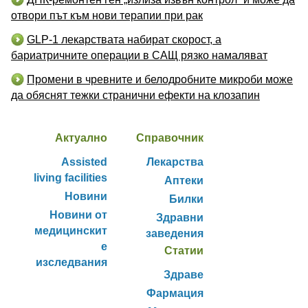
отвори път към нови терапии при рак
GLP-1 лекарствата набират скорост, а
бариатричните операции в САЩ рязко намаляват
Промени в чревните и белодробните микроби може
да обяснят тежки странични ефекти на клозапин
Актуално
Справочник
Assisted
Лекарства
living facilities
Аптеки
Новини
Билки
Новини от
Здравни
медицинскит
заведения
е
Статии
изследвания
Здраве
Фармация