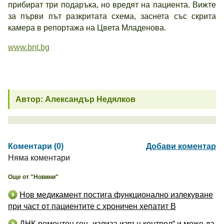
прибират три подаръка, но вредят на пациента. Вижте
за първи път разкритата схема, заснета със скрита
камера в репортажа на Цвета Младенова.
www.bnt.bg
Автор: Александър Недялков
Коментари (0)
Добави коментар
Няма коментари
Още от "Новини"
Нов медикамент постига функционално излекуване
при част от пациентите с хроничен хепатит B
ДНК-ремонтен ген „излиза извън контрол“ и може да