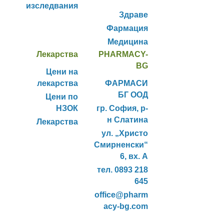
изследвания
Здраве
Фармация
Медицина
Лекарства
PHARMACY-
BG
Цени на
лекарства
ФАРМАСИ
БГ ООД
Цени по
НЗОК
гр. София, р-
н Слатина
Лекарства
ул. „Христо
Смирненски“
6, вх. А
тел. 0893 218
645
office@pharm
acy-bg.com