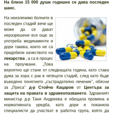
На близо 15 000 души годишно се дава последен
шанс.
На неизлечимо болните в
последен стадий вече ще
може да се дават
неразрешени все още за
употреба медикаменти и
дори такива, които не са
придобили качеството на
лекарства
, а са в процес
на проучване. „Това
вероятно ще стане от следващата година, като става
дума за хора с рак в четвърти стадий, след като бъде
въведено понятието „състрадателно лечение", обясни
за „Преса"
д-р Стойчо Кацаров
от
Центъра за
защита на правата в здравеопазването
. Здравният
министър д-р Таня Андреева е обещала промяна в
нормативната уредба, като дори е поканила
специалисти да участват в работна група, която да