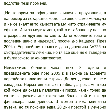
подготви тези промени.
„Не говорим за официални клинични проучвания, а
например за лекарство, което все още е само молекула
и не се знаят нито качествата му, нито страничните му
ефекти. Или за медикамент, който е забранен у нас, но
е разрешен другаде по света. За онкоболните това е
последен шанс и надежда", посочи д-р Кацаров. През
2004 г. Европейският съюз издава директива №726 за
състрадателното лечение, но тя все още не е въведена
в българското законодателство.
Неизлечимо болните чакат вече 8 години и
предвидената още през 2005 г. в закона за здравето
наредба за палиативните грижи. До ден днешен тя не е
издадена. Нормативният акт трябва да регламентира
кой може да оказва палиативни грижи, какви точно да
са те за различните категории болни, кой и как да
финансира тази дейност. В момента има клинична
пътека, но тя покрива едва 20 дни престой в лечебно