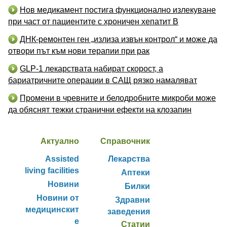
Нов медикамент постига функционално излекуване
при част от пациентите с хроничен хепатит B
ДНК-ремонтен ген „излиза извън контрол“ и може да
отвори път към нови терапии при рак
GLP-1 лекарствата набират скорост, а
бариатричните операции в САЩ рязко намаляват
Промени в чревните и белодробните микроби може
да обяснят тежки странични ефекти на клозапин
Актуално
Справочник
Assisted
Лекарства
living facilities
Аптеки
Новини
Билки
Новини от
Здравни
медицинскит
заведения
е
Статии