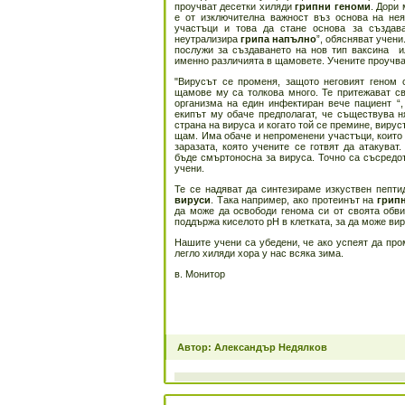
проучват десетки хиляди
грипни геноми
. Дори
е от изключителна важност въз основа на нея
участъци и това да стане основа за създав
неутрализира
грипа напълно
”, обясняват учени
послужи за създаването на нов тип ваксина ил
именно различията в щамовете. Учените проучват
"Вирусът се променя, защото неговият геном 
щамове му са толкова много. Те притежават св
организма на един инфектиран вече пациент “,
екипът му обаче предполагат, че съществува н
страна на вируса и когато той се премине, виру
щам. Има обаче и непроменени участъци, които 
заразата, която учените се готвят да атакуват
бъде смъртоносна за вируса. Точно са съсредо
учени.
Те се надяват да синтезираме изкуствен пепти
вируси
. Така например, ако протеинът на
грип
да може да освободи генома си от своята обви
поддържа киселото рH в клетката, за да може ви
Нашите учени са убедени, че ако успеят да про
легло хиляди хора у нас всяка зима.
в. Монитор
Автор: Александър Недялков