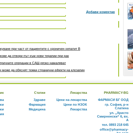
Добави коментар
уване при част от пациентите с хроничен хепатит B
може да отвори път към нови терапии при рак
атричните операции в САЩ рязко намаляват
 може да обяснят тежки странични ефекти на клозапин
ик
Статии
Лекарства
PHARMACY-BG
тва
Здраве
Цени на лекарства
ФАРМАСИ БГ ООД
ки
Фармация
Цени по НЗОК
гр. София, р-н
Слатина
ки
Медицина
Лекарства
ул. „Христо
ния
Смирненски“ 6, вх.
А
тел. 0893 218 645
office@pharmacy-