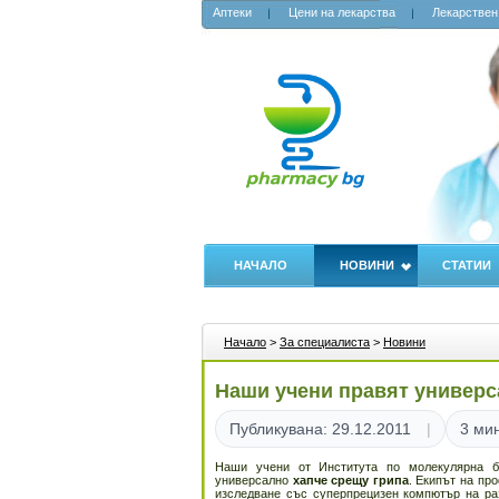
Аптеки
Цени на лекарства
Лекарствен
НАЧАЛО
НОВИНИ
СТАТИИ
Начало
>
За специалиста
>
Новини
Наши учени правят универс
Публикувана: 29.12.2011
3 мин
Наши учени от Института по молекулярна б
универсално
хапче срещу грипа
. Екипът на пр
изследване със суперпрецизен компютър на ра