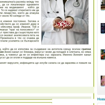
 минималната разлика между тях
, да се локализират еднаквите
ане на медикамент , който да
. Те се надяват откритието им да
и лекарство, което да атакува
 около 40 хиляди от тях.
се изменя постоянно. Затова и
ойството да се изменят дори в
 обяснява проф. Иванов. Той и
якакъв "праг на поносимост" от
сът престава да съществува като
се оказват ахилесовата пета на
. Промяната в тях се очаква да
точили усилията си българските
д, който да се използва за създаване на антитела срещу всички
грипни
ния
йонен канал се блокира, вирусът може да попадне в клетката, но няма
вка, а човекът да не се инфектира със заразата. Именно йонният канал
русът да се оголи и поддаде на външна намеса.
менят вирусите, инфекцията ще изгуби силата си да заразява и поваля на
Нови