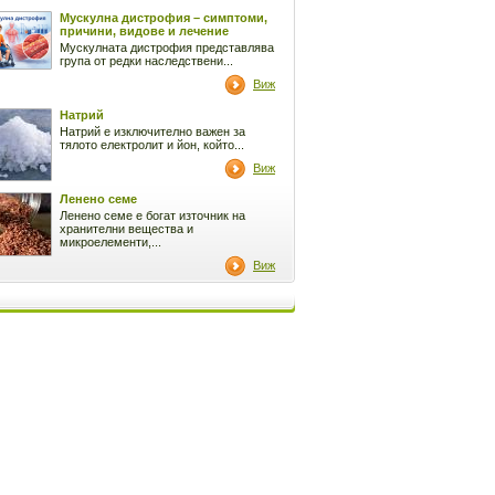
Мускулна дистрофия – симптоми,
причини, видове и лечение
Мускулната дистрофия представлява
група от редки наследствени...
Виж
Натрий
Натрий е изключително важен за
тялото електролит и йон, който...
Виж
Ленено семе
Ленено семе е богат източник на
хранителни вещества и
микроелементи,...
Виж