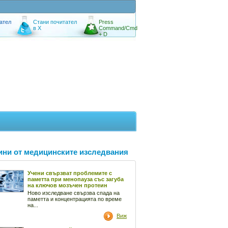
ател
Стани почитател
Press
в X
Command/Cmd
+ D
ини от медицинските изследвания
Учени свързват проблемите с
паметта при менопауза със загуба
на ключов мозъчен протеин
Ново изследване свързва спада на
паметта и концентрацията по време
на...
Виж