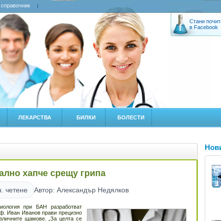
 справочник
Стани почит
в Facebook
ЛЕКАРСТВА
БИЛКИ
БОЛЕСТИ
Нов
ално хапче срещу грипа
. четене
Автор: Александър Недялков
иология при БАН разработват
оф. Иван Иванов прави прецизно
зличните щамове. „За целта се