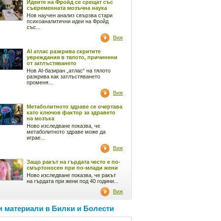
Идеите на Фройд се срещат със
съвременната мозъчна наука
Нов научен анализ свързва стари
психоаналитични идеи на Фройд
със...
Виж
AI атлас разкрива скритите
увреждания в тялото, причинени
от затлъстяването
Нов AI-базиран „атлас“ на тялото
разкрива как затлъстяването
променя...
Виж
Метаболитното здраве се очертава
като ключов фактор за здравето
на мозъка
Ново изследване показва, че
метаболитното здраве може да
играе...
Виж
Защо ракът на гърдата често е по-
смъртоносен при по-млади жени
Ново изследване показва, че ракът
на гърдата при жени под 40 години...
Виж
 материали в Билки и Болести