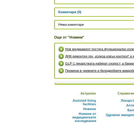
Коментари (0)
Няма коментари
Още от "Новини"
Нов медикамент постига функционално излек
ДНК-ремонтен ген „излиза извън контрол“ и 
GLP-1 лекарствата набират скорост, а бари
Промени в чревните и белодробните микроби
Актуално
Справочн
Assisted living
Лекарс
facilities
Апте
Новини
Бил
Новини от
Здравни заведе
медицинските
изследвания