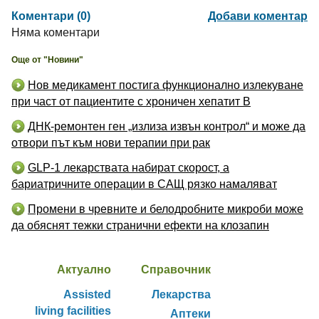
Коментари (0)
Добави коментар
Няма коментари
Още от "Новини"
Нов медикамент постига функционално излекуване
при част от пациентите с хроничен хепатит B
ДНК-ремонтен ген „излиза извън контрол“ и може да
отвори път към нови терапии при рак
GLP-1 лекарствата набират скорост, а
бариатричните операции в САЩ рязко намаляват
Промени в чревните и белодробните микроби може
да обяснят тежки странични ефекти на клозапин
Актуално
Справочник
Assisted
Лекарства
living facilities
Аптеки