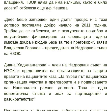
плащания. НЗОК няма да има излишък, както е било
досега”, отбеляза още д-р Нешева.
„Днес беше завършен един дълъг процес и с този
договор поставяме добро начало на 2011 година.
Трябва да се отбележи, че с осигуреното по-добро и
по-устойчиво финансиране за следващата година
имахме добра изходна база за тези преговори”, заяви
Владислав Горанов – председател на Надзорния съвет
на НЗОК.
Диана Хаджиангелова – член на Надзорния съвет на
НЗОК и представител на организациите за защита
правата на пациентите каза: „За първи път пациентска
организация участва в преговорите и в подписването
на Национален рамков договор. Това е една
положителна стъпка и знак за партньорство и
разбирателство”.
Преговорите с Българския зъболекарски съюз по