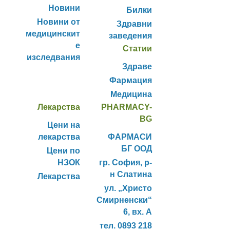
Новини
Билки
Новини от
Здравни
медицинскит
заведения
е
Статии
изследвания
Здраве
Фармация
Медицина
Лекарства
PHARMACY-
BG
Цени на
лекарства
ФАРМАСИ
БГ ООД
Цени по
НЗОК
гр. София, р-
н Слатина
Лекарства
ул. „Христо
Смирненски“
6, вх. А
тел. 0893 218