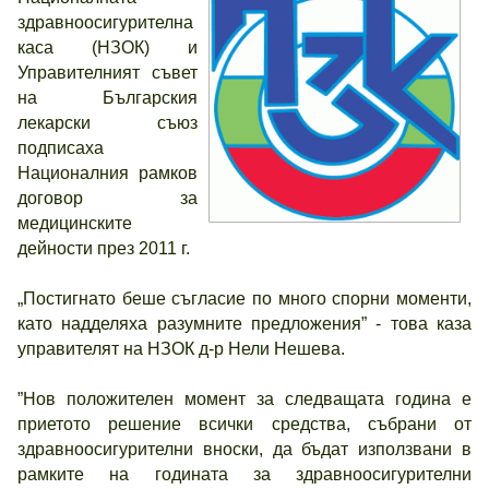
здравноосигурителна
каса (НЗОК) и
Управителният съвет
на Българския
лекарски съюз
подписаха
Националния рамков
договор за
медицинските
дейности през 2011 г.
„Постигнато беше съгласие по много спорни моменти,
като надделяха разумните предложения” - това каза
управителят на НЗОК д-р Нели Нешева.
”Нов положителен момент за следващата година е
приетото решение всички средства, събрани от
здравноосигурителни вноски, да бъдат използвани в
рамките на годината за здравноосигурителни