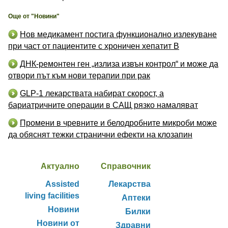
Още от "Новини"
Нов медикамент постига функционално излекуване
при част от пациентите с хроничен хепатит B
ДНК-ремонтен ген „излиза извън контрол“ и може да
отвори път към нови терапии при рак
GLP-1 лекарствата набират скорост, а
бариатричните операции в САЩ рязко намаляват
Промени в чревните и белодробните микроби може
да обяснят тежки странични ефекти на клозапин
Актуално
Справочник
Assisted
Лекарства
living facilities
Аптеки
Новини
Билки
Новини от
Здравни