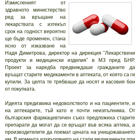
Измисленият от
здравното министерство
ред за връщане на
лекарствата с изтекъл
срок на годност вероятно
ще бъде променен, стана
ясно от изказване на
Надя Димитрова, директор на дирекция "Лекарствени
продукти и медицински изделия" в МЗ пред БНР.
Проект за наредба предвиждаше гражданите да
връщат старите медикаменти в аптеката, от която са ги
купили. За целта те трябваше да носят и касовия бон
от покупката.
Идеята предизвика недоволството и на пациентите, и
на аптекарите, тъй като е почти неизпълнима. От
българския фармацевтичен съюз предложиха старите
препарати да могат да се връщат във всяка аптека, а
производителите да поемат цената на унищожаването
им. В момента изхвърлянето на стари медикаменти при