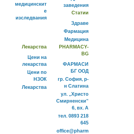
медицинскит
заведения
е
Статии
изследвания
Здраве
Фармация
Медицина
Лекарства
PHARMACY-
BG
Цени на
лекарства
ФАРМАСИ
БГ ООД
Цени по
НЗОК
гр. София, р-
н Слатина
Лекарства
ул. „Христо
Смирненски“
6, вх. А
тел. 0893 218
645
office@pharm