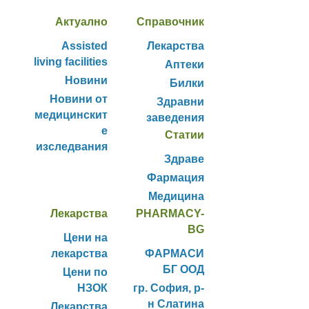
Актуално
Справочник
Assisted
Лекарства
living facilities
Аптеки
Новини
Билки
Новини от
Здравни
медицинскит
заведения
е
Статии
изследвания
Здраве
Фармация
Медицина
Лекарства
PHARMACY-
BG
Цени на
лекарства
ФАРМАСИ
БГ ООД
Цени по
НЗОК
гр. София, р-
н Слатина
Лекарства