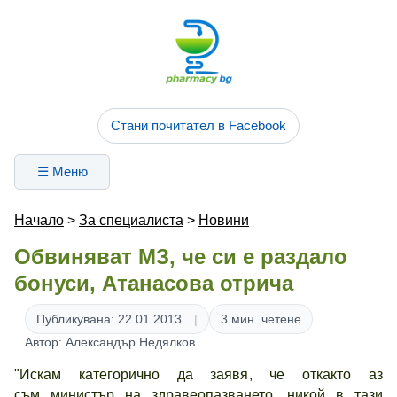
Стани почитател в Facebook
☰ Меню
Начало
>
За специалиста
>
Новини
Обвиняват МЗ, че си е раздало
бонуси, Атанасова отрича
Публикувана: 22.01.2013
3 мин. четене
Автор: Александър Недялков
"Искам категорично да заявя, че откакто аз
съм министър на здравеопазването, никой в тази