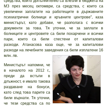
средства, които допълнително са влезли в бюджета на
МЗ през месец октомври, са средства, с които са
увеличени заплатите на работещите в държавните
психиатрични болници и кръвните центрове”, каза
министърът, като добави, че разполага с всички
документи за това. Тя уточни, че за заплати в
болниците и центровете са били похарчени и всички
пари, които са били спестени от капиталови
разходи. Атанасова каза още, че за капиталови
разходи на лечебните заведения са били изплатени 16
млн. лв.
Министърът напомни, че
в началото на 2012 г.,
преди да встъпи в
длъжност, е имало такова
раздаване на бонуси,
като след това парите са
били върнати. Тя уточни,
че тези средства са по