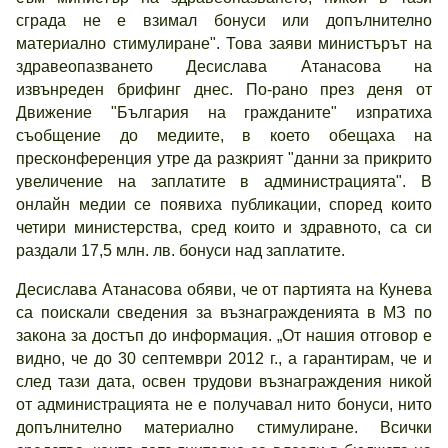
сграда не е взимал бонуси или допълнително
материално стимулиране". Това заяви министърът на
здравеопазването Десислава Атанасова на
извънреден брифинг днес. По-рано през деня от
Движение "България на гражданите" изпратиха
съобщение до медиите, в което обещаха на
пресконференция утре да разкрият "
данни за прикрито
увеличение на заплатите в администрацията". В
онлайн медии се появиха публикации, според които
четири министерства, сред които и здравното, са си
раздали 17,5 млн. лв. бонуси над заплатите.
Десислава Атанасова обяви, че от партията на Кунева
са поискали сведения за възнагражденията в МЗ по
закона за достъп до информация. „От нашия отговор е
видно, че до 30 септември 2012 г., а гарантирам, че и
след тази дата, освен трудови възнаграждения никой
от администрацията не е получавал нито бонуси, нито
допълнително материално стимулиране. Всички