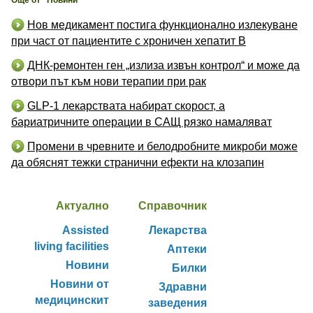
Още от "Новини"
Нов медикамент постига функционално излекуване
при част от пациентите с хроничен хепатит B
ДНК-ремонтен ген „излиза извън контрол“ и може да
отвори път към нови терапии при рак
GLP-1 лекарствата набират скорост, а
бариатричните операции в САЩ рязко намаляват
Промени в чревните и белодробните микроби може
да обяснят тежки странични ефекти на клозапин
Актуално
Справочник
Assisted
Лекарства
living facilities
Аптеки
Новини
Билки
Новини от
Здравни
медицинскит
заведения