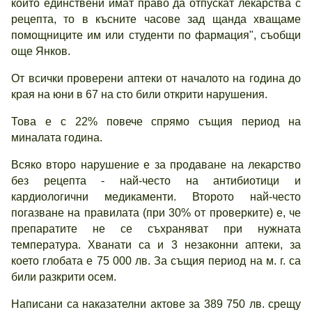
които единствени имат право да отпускат лекарства с
рецепта, то в късните часове зад щанда хващаме
помощниците им или студенти по фармация", съобщи
още Янков.
От всички проверени аптеки от началото на година до
края на юни в 67 на сто били открити нарушения.
Това е с 22% повече спрямо същия период на
миналата година.
Всяко второ нарушение е за продаване на лекарство
без рецепта - най-често на антибиотици и
кардиологични медикаменти. Второто най-често
погазване на правилата (при 30% от проверките) е, че
препаратите не се съхраняват при нужната
температура. Хванати са и 3 незаконни аптеки, за
което глобата е 75 000 лв. За същия период на м. г. са
били разкрити осем.
Написани са наказателни актове за 389 750 лв. срещу