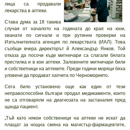
лица са продавали
лекарства в аптеки.
Става дума за 18 такива
случая от началото на годината до края на юни,
хванати по сигнали и при рутинни проверки на
Изпълнителната агенция по лекарствата (ИАЛ). Това
съобщи вчера директорът й Александър Янков. Той
отказа да посочи къде митничари са слагали бялата
престилка и в кои аптеки. Заловените митничари били
и собстветници на аптеките. Преди години моряци бяха
уловени да продават хапчета по Черноморието.
Сега било установено още как един от тези
неправоспособни българи продал медикаменти, които
не са отговаряли на диагнозата на застаналия пред
щанда пациент.
„Тъй като някои собственици на аптеки не искат да
плащат за нощна смяна на магистър-фармацевтите,