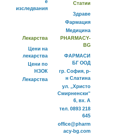
е
Статии
изследвания
Здраве
Фармация
Медицина
Лекарства
PHARMACY-
BG
Цени на
лекарства
ФАРМАСИ
БГ ООД
Цени по
НЗОК
гр. София, р-
н Слатина
Лекарства
ул. „Христо
Смирненски“
6, вх. А
тел. 0893 218
645
office@pharm
acy-bg.com