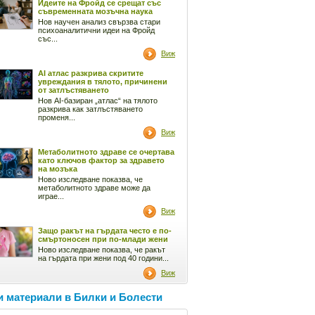
Идеите на Фройд се срещат със
съвременната мозъчна наука
Нов научен анализ свързва стари
психоаналитични идеи на Фройд
със...
Виж
AI атлас разкрива скритите
увреждания в тялото, причинени
от затлъстяването
Нов AI-базиран „атлас“ на тялото
разкрива как затлъстяването
променя...
Виж
Метаболитното здраве се очертава
като ключов фактор за здравето
на мозъка
Ново изследване показва, че
метаболитното здраве може да
играе...
Виж
Защо ракът на гърдата често е по-
смъртоносен при по-млади жени
Ново изследване показва, че ракът
на гърдата при жени под 40 години...
Виж
 материали в Билки и Болести