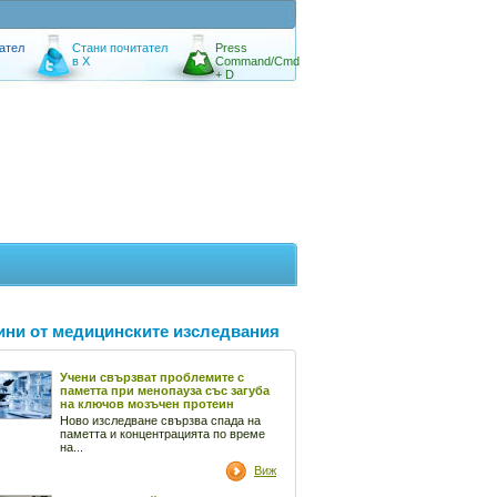
ател
Стани почитател
Press
в X
Command/Cmd
+ D
ини от медицинските изследвания
Учени свързват проблемите с
паметта при менопауза със загуба
на ключов мозъчен протеин
Ново изследване свързва спада на
паметта и концентрацията по време
на...
Виж