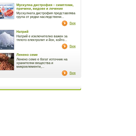
Мускулна дистрофия – симптоми,
причини, видове и лечение
Мускулната дистрофия представлява
група от редки наследствени...
Виж
Натрий
Натрий е изключително важен за
тялото електролит и йон, който...
Виж
Ленено семе
Ленено семе е богат източник на
хранителни вещества и
микроелементи,...
Виж