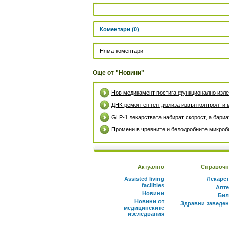
Коментари (0)
Няма коментари
Още от "Новини"
Нов медикамент постига функционално излек
ДНК-ремонтен ген „излиза извън контрол“ и 
GLP-1 лекарствата набират скорост, а бари
Промени в чревните и белодробните микроби
Актуално
Справочн
Assisted living
Лекарс
facilities
Апте
Новини
Бил
Новини от
Здравни заведе
медицинските
изследвания