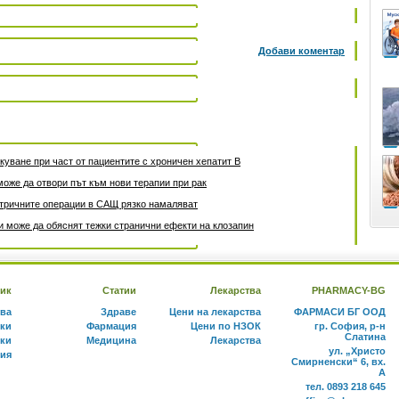
Добави коментар
уване при част от пациентите с хроничен хепатит B
може да отвори път към нови терапии при рак
атричните операции в САЩ рязко намаляват
 може да обяснят тежки странични ефекти на клозапин
ик
Статии
Лекарства
PHARMACY-BG
тва
Здраве
Цени на лекарства
ФАРМАСИ БГ ООД
ки
Фармация
Цени по НЗОК
гр. София, р-н
Слатина
ки
Медицина
Лекарства
ул. „Христо
ния
Смирненски“ 6, вх.
А
тел. 0893 218 645