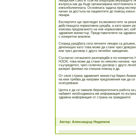
лекарския съюз и този на общопрактикуващите ле
въпроса как да бъде организирана неотложната 
извънболничната. Основната задача пред експер
начин за достъпа на пациентите до помощ извън 
лекари.
Експертите ще прегледат възможностите за реал
действащата нормативна уредба, а като краен ре
изисква предлагането на нов нормативен акт, кой
здравния министър. Представителите на здравно
с конкретни анализи.
Според уредбата сега личните лекари са длъжни
денонощно като това може да стане чрез дежурен
или чрез договор с друго лечебно заведение.
Съгласно сегашните разпоредби и по-конкретно Н
НЗОК, това може да стане по няколко начина: чр
съучредител, чрез сключен договор с друго лече
разкрит филиал на спешна помощ и др.
От своя страна здравният министър Кирил Анание
на юни трябва да направи предложения как да се
осигуряване.
Целта е да се намали бюрократичната работа на
набавят необходимата им информация по вътрешн
здравна информация от страна на гражданите.
Автор: Александър Недялков