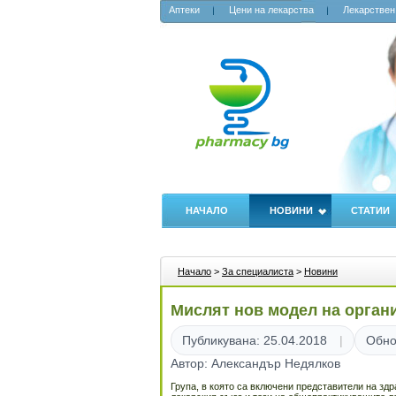
Аптеки
Цени на лекарства
Лекарствен
НАЧАЛО
НОВИНИ
СТАТИИ
Начало
>
За специалиста
>
Новини
Мислят нов модел на орган
Публикувана: 25.04.2018
Обно
Автор: Александър Недялков
Група, в която са включени представители на зд