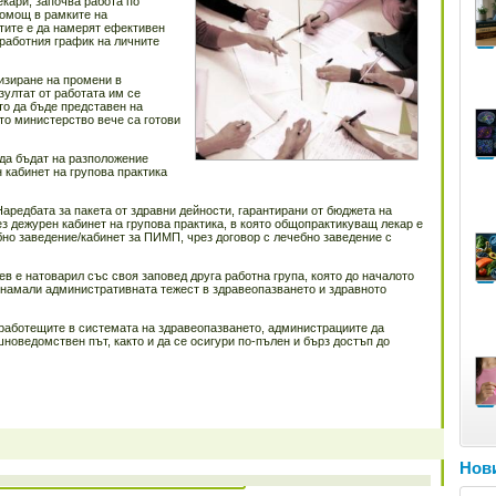
кари, започва работа по
помощ в рамките на
тите е да намерят ефективен
работния график на личните
изиране на промени в
зултат от работата им се
то да бъде представен на
то министерство вече са готови
 да бъдат на разположение
 кабинет на групова практика
аредбата за пакета от здравни дейности, гарантирани от бюджета на
ез дежурен кабинет на групова практика, в която общопрактикуващ лекар е
бно заведение/кабинет за ПИМП, чрез договор с лечебно заведение с
в е натоварил със своя заповед друга работна група, която до началото
 намали административната тежест в здравеопазването и здравното
 работещите в системата на здравеопазването, администрациите да
оведомствен път, както и да се осигури по-пълен и бърз достъп до
Нови