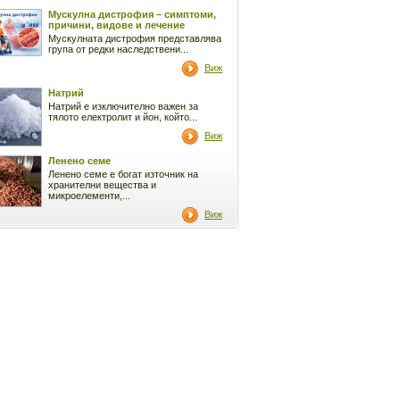
Мускулна дистрофия – симптоми,
причини, видове и лечение
Мускулната дистрофия представлява
група от редки наследствени...
Виж
Натрий
Натрий е изключително важен за
тялото електролит и йон, който...
Виж
Ленено семе
Ленено семе е богат източник на
хранителни вещества и
микроелементи,...
Виж