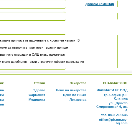
Добави коментар
уване при част от пациентите с хроничен хепатит B
може да отвори път към нови терапии при рак
атричните операции в САЩ рязко намаляват
 може да обяснят тежки странични ефекти на клозапин
ик
Статии
Лекарства
PHARMACY-BG
тва
Здраве
Цени на лекарства
ФАРМАСИ БГ ООД
ки
Фармация
Цени по НЗОК
гр. София, р-н
Слатина
ки
Медицина
Лекарства
ул. „Христо
ния
Смирненски“ 6, вх.
А
тел. 0893 218 645
office@pharmacy-
bg.com