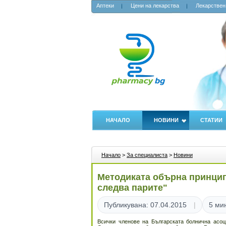
Аптеки
Цени на лекарства
Лекарствен
НАЧАЛО
НОВИНИ
СТАТИИ
Начало
>
За специалиста
>
Новини
Методиката обърна принцип
следва парите"
Публикувана: 07.04.2015
5 ми
Всички членове на Българската болнична асоци