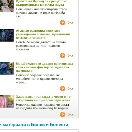
Идеите на Фройд се срещат със
съвременната мозъчна наука
Нов научен анализ свързва стари
психоаналитични идеи на Фройд
със...
Виж
AI атлас разкрива скритите
увреждания в тялото, причинени
от затлъстяването
Нов AI-базиран „атлас“ на тялото
разкрива как затлъстяването
променя...
Виж
Метаболитното здраве се очертава
като ключов фактор за здравето
на мозъка
Ново изследване показва, че
метаболитното здраве може да
играе...
Виж
Защо ракът на гърдата често е по-
смъртоносен при по-млади жени
Ново изследване показва, че ракът
на гърдата при жени под 40 години...
Виж
 материали в Билки и Болести