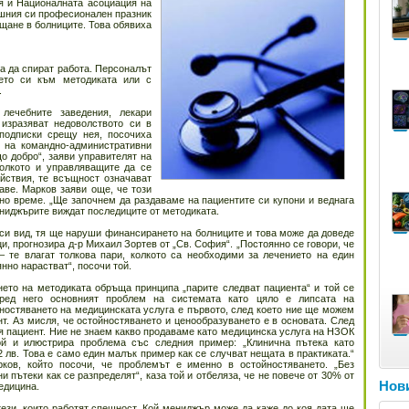
я и Националната асоциация на
ешния си професионален празник
щане в болниците. Това обявиха
а да спират работа. Персоналът
ето си към методиката или с
.
лечебните заведения, лекари
изразяват недоволството си в
подписки срещу нея, посочиха
 на командно-административни
о добро“, заяви управителят на
колкото и управляващите да се
ействия, те всъщност означават
аве. Марков заяви още, че този
но време. „Ще започнем да раздаваме на пациентите си купони и веднага
ениджърите виждат последиците от методиката.
си вид, тя ще наруши финансирането на болниците и това може да доведе
и, прогнозира д-р Михаил Зортев от „Св. София“. „Постоянно се говори, че
– те влагат толкова пари, колкото са необходими за лечението на един
нно нарастват“, посочи той.
нето на методиката обръща принципа „парите следват пациента“ и той се
оред него основният проблем на системата като цяло е липсата на
ностяването на медицинската услуга е първото, след което ние ще можем
т. Аз мисля, че остойностяването и ценообразуването е в основата. След
я пациент. Ние не знаем какво продаваме като медицинска услуга на НЗОК
той и илюстрира проблема със следния пример: „Клинична пътека като
2 лв. Това е само един малък пример как се случват нещата в практиката.“
ов, който посочи, че проблемът е именно в остойностяването. „Без
 пътеки как се разпределят“, каза той и отбеляза, че не повече от 30% от
Нови
едицина.
тези, които работят спешност. Кой мениджър може да каже до коя дата ще