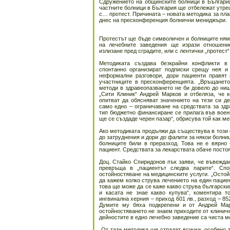
Сдружението на общинските болници в Българи
частните болници в България ще отбележат утр
с… протест. Причината – новата методика за пла
днес на пресконференция болнични мениджъри.
Протестът ще бъде символичен и болниците ням
на лечебните заведения ще изрази отношени
излизане пред сградите, или с лентички „протест“
Методиката създава безкрайни конфликти в 
спонтанно организират подписки срещу нея и 
неформални разговори, дори пациенти правят 
участниците в пресконференцията. „Връщането
методи в здравеопазването не би довело до нищ
„Сити Клиник“ Андрей Марков и отбеляза, че 
опитват да обясняват значението на тези си д
само едно – ограничаване на средствата за здр
тип бюджетно финансиране се прилага във воен
ще се създаде черен пазар“, обрисува той как м
Ако методиката продължи да съществува в този 
до затруднения и дори до фалити за някои болниц
болниците били в преразход. Това не е вярно 
пациент. Средствата за лекарствата обаче постоя
Доц. Стайко Спиридонов пък заяви, че въвежда
превръща в „пациентът следва парите“. Сп
остойностяване на медицинските услуги. „Остой
да кажем колко струва лечението на един пациен
това ще може да се каже какво струва български
и касата не знае какво купува“, коментира 
ингвинална херния – приход 601 лв., разход – 85
Думите му бяха подкрепени и от Андрей Марк
остойностяването не знаем приходите от клинични
дейностите в едно лечебно заведение са чиста м
„От тази методика ще страдат всички, особено 