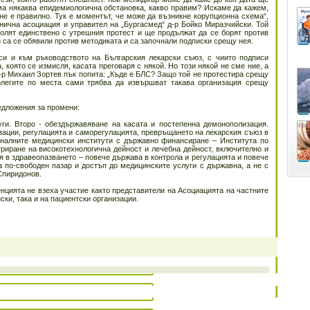
ма някаква епидемиологична обстановка, какво правим? Искаме да кажем,
не е правилно. Тук е моментът, че може да възникне корупционна схема“,
нична асоциация и управител на „Бургасмед“ д-р Бойко Миразчийски. Той
волят единствено с утрешния протест и ще продължат да се борят против
и са се обявили против методиката и са започнали подписки срещу нея.
си и към ръководството на Българския лекарски съюз, с чиито подписи
 която се измисля, касата преговаря с някой. Но този някой не сме ние, а
-р Михаил Зортев пък попита: „Къде е БЛС? Защо той не протестира срещу
олегите по места сами трябва да извършват такава организация срещу
едложения за промени:
ги. Второ - обездържавяване на касата и постепенна демонополизация.
зации, регулацията и саморегулацията, превръщането на лекарския съюз в
оналните медицински институти с държавно финансиране – Института по
риране на високотехнологична дейност и лечебна дейност, включително и
ия в здравеопазването – повече държава в контрола и регулацията и повече
а по-свободен пазар и достъп до медицинските услуги с държавна, а не с
Спиридонов.
нцията не взеха участие както представители на Асоциацията на частните
ски, така и на пациентски организации.