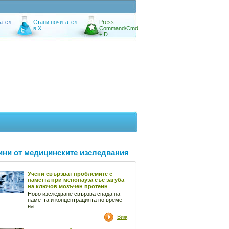
ател
Стани почитател
Press
в X
Command/Cmd
+ D
ини от медицинските изследвания
Учени свързват проблемите с
паметта при менопауза със загуба
на ключов мозъчен протеин
Ново изследване свързва спада на
паметта и концентрацията по време
на...
Виж