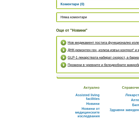
Коментари (0)
Няма коментари
Още от "Новини"
Нов медикамент постига функционално излек
ДНК-ремонтен ген „излиза извън контрол“ и 
GLP-1 лекарствата набират скорост, а бари
Промени в чревните и белодробните микроби
Актуално
Справочн
Assisted living
Лекарс
facilities
Апте
Новини
Бил
Новини от
Здравни заведе
медицинските
изследвания