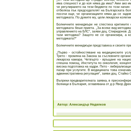
има спешност и до коя няма да има? Ами ако и
че регулирането на тези бюджети по този начин 
отбеляза пък председателят на Българската бол
посочи още, че организациите няма да се задо
методиката. По думите му, цели лекарски колеги
Болничните мениджъри не спестиха критиките 
методиката беше приета. „За всеки вид методика,
управлението на БЛС“, заяви доц. Спиридонов. Д
тази методика? Защото не се организира, а к
методиката?“
Болничните мениджъри представиха и своите пр
„Първо - остойностяване на медицинските услу
Трето - промяна на Закона за съсловните органи
лекарска камара. Четвърто - връщане на наци
спешна помощ, Института по онкология, концент
висока подготовка на кадри. Пето - либерализац
пазар при услугите. В медицината това означав
административна регулация“, заяви доц. Стайко 
Въпреки предварителната заявка, в пресконфере
болници в България, оглавявана от д-р Явор Дрен
Автор: Александър Недялков