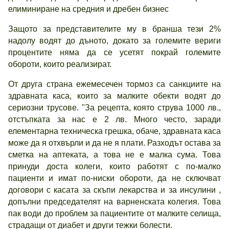
елиминиране на средния и дребен бизнес
Защото за представителите му в бранша тези 2%
надолу водят до дъното, докато за големите вериги
процентите няма да се усетят покрай големите
обороти, които реализират.
От друга страна ежемесечен тормоз са санкциите на
здравната каса, които за малките обекти водят до
сериозни трусове. "За рецепта, която струва 1000 лв.,
отстъпката за нас е 2 лв. Много често, заради
елементарна техническа грешка, обаче, здравната каса
може да я отхвърли и да не я плати. Разходът остава за
сметка на аптеката, а това не е малка сума. Това
принуди доста колеги, които работят с по-малко
пациенти и имат по-ниски обороти, да не сключват
договори с касата за скъпи лекарства и за инсулини ,
допълни председателят на варненската колегия. Това
пак води до проблем за пациентите от малките селища,
страдащи от диабет и други тежки болести.