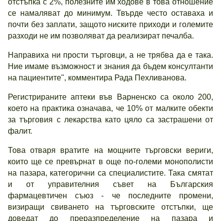
отстъпка с 2%, полезните им ходове в това отношение
се намаляват до минимум. Твърде често оставаха и
почти без заплати, защото ниските приходи и големите
разходи не им позволяват да реализират печалба.
Направиха ни прости търговци, а не трябва да е така.
Ние имаме възможност и знания да бъдем консултанти
на пациентите", комментира Рада Пехливанова.
Регистрираните аптеки във Варненско са около 200,
което на практика означава, че 10% от малките обекти
за търговия с лекарства като цяло са застрашени от
фалит.
Това отваря вратите на мощните търговски вериги,
които ще се превърнат в още по-големи монополисти
на пазара, категорични са специалистите. Така смятат
и от управителния съвет на Българския
фармацевтичен съюз - че последните промени,
визиращи свиването на търговските отстъпки, ще
доведат до преразпределение на пазара и