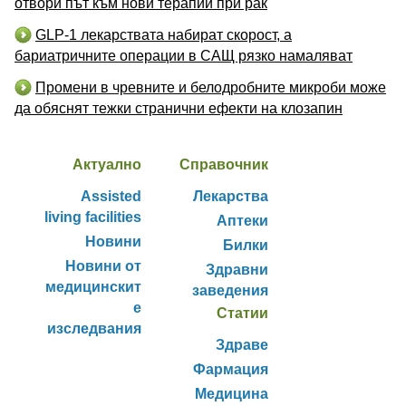
отвори път към нови терапии при рак
GLP-1 лекарствата набират скорост, а
бариатричните операции в САЩ рязко намаляват
Промени в чревните и белодробните микроби може
да обяснят тежки странични ефекти на клозапин
Актуално
Справочник
Assisted
Лекарства
living facilities
Аптеки
Новини
Билки
Новини от
Здравни
медицинскит
заведения
е
Статии
изследвания
Здраве
Фармация
Медицина