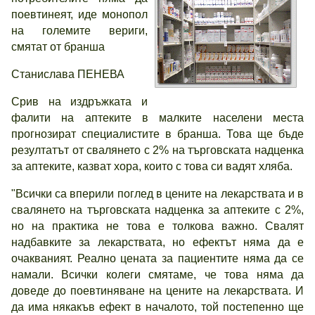
поевтинеят, иде монопол
на големите вериги,
смятат от бранша
Станислава ПЕНЕВА
Срив на издръжката и
фалити на аптеките в малките населени места
прогнозират специалистите в бранша. Това ще бъде
резултатът от свалянето с 2% на търговската надценка
за аптеките, казват хора, които с това си вадят хляба.
"Всички са вперили поглед в цените на лекарствата и в
свалянето на търговската надценка за аптеките с 2%,
но на практика не това е толкова важно. Свалят
надбавките за лекарствата, но ефектът няма да е
очакваният. Реално цената за пациентите няма да се
намали. Всички колеги смятаме, че това няма да
доведе до поевтиняване на цените на лекарствата. И
да има някакъв ефект в началото, той постепенно ще