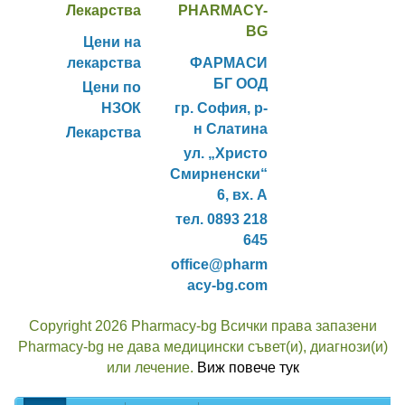
Лекарства
PHARMACY-
BG
Цени на
лекарства
ФАРМАСИ
БГ ООД
Цени по
НЗОК
гр. София, р-
н Слатина
Лекарства
ул. „Христо
Смирненски“
6, вх. А
тел. 0893 218
645
office@pharm
acy-bg.com
Copyright 2026 Pharmacy-bg Всички права запазени
Pharmacy-bg не дава медицински съвет(и), диагнози(и)
или лечение.
Виж повече тук