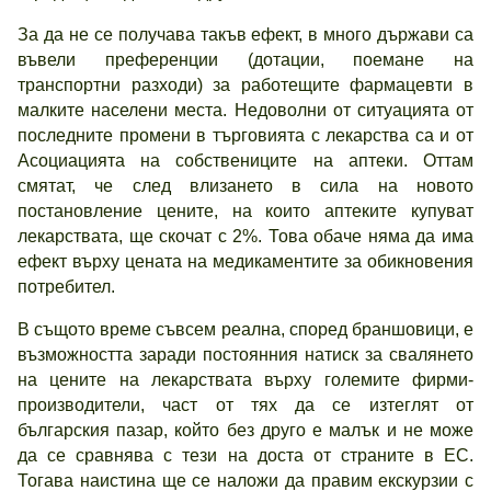
За да не се получава такъв ефект, в много държави са
въвели преференции (дотации, поемане на
транспортни разходи) за работещите фармацевти в
малките населени места. Недоволни от ситуацията от
последните промени в търговията с лекарства са и от
Асоциацията на собствениците на аптеки. Оттам
смятат, че след влизането в сила на новото
постановление цените, на които аптеките купуват
лекарствата, ще скочат с 2%. Това обаче няма да има
ефект върху цената на медикаментите за обикновения
потребител.
В същото време съвсем реална, според браншовици, е
възможността заради постоянния натиск за свалянето
на цените на лекарствата върху големите фирми-
производители, част от тях да се изтеглят от
българския пазар, който без друго е малък и не може
да се сравнява с тези на доста от страните в ЕС.
Тогава наистина ще се наложи да правим екскурзии с