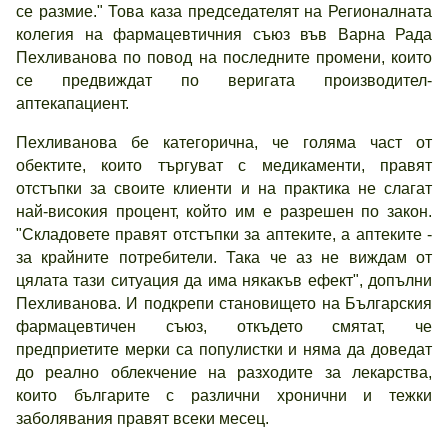
се размие." Това каза председателят на Регионалната
колегия на фармацевтичния съюз във Варна Рада
Пехливанова по повод на последните промени, които
се предвиждат по веригата производител-
аптекапациент.
Пехливанова бе категорична, че голяма част от
обектите, които търгуват с медикаменти, правят
отстъпки за своите клиенти и на практика не слагат
най-високия процент, който им е разрешен по закон.
"Складовете правят отстъпки за аптеките, а аптеките -
за крайните потребители. Така че аз не виждам от
цялата тази ситуация да има някакъв ефект", допълни
Пехливанова. И подкрепи становището на Българския
фармацевтичен съюз, откъдето смятат, че
предприетите мерки са популистки и няма да доведат
до реално облекчение на разходите за лекарства,
които българите с различни хронични и тежки
заболявания правят всеки месец.