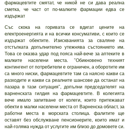
фармацевтите смятат, че никой не си дава реална
сметка, че част от по-малките фармации едва се
издържат
Със скока на горивата се вдигат цените на
електроенергията и на всички консумативи, с които се
издържат обектите. Изискванията за сваляне на
отстъпката допълнително утежнява състоянието им.
Това се оказва удар под пояса най-вече за аптеките в
малките населени места. "Обикновено техният
контингент от потребители е ограничен, а оборотите им
са много ниски, фармацевтите там са наясно какви са
разходите и какви са реалните шансове да останат на
пазара в тази ситуация", допълни председателят на
варненската гилдия на фармацевтите. В колегията
вече имало запитване от колеги, които притежават
обекти в малки населени места от Варненска област, за
работни места в морската столица. фалитите ще
оставят без обслужване пенсионерите, които имат и
най-голяма нужда от услугите им близо до домовете си.