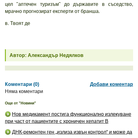
цел "аптечен туризъм" до държавите в съседство,
мрачно прогнозират експерти от бранша.
в. Твоят де
Автор: Александър Недялков
Коментари (0)
Добави коментар
Няма коментари
Още от "Новини"
Нов медикамент постига функционално излекуване
при част от пациентите с хроничен хепатит B
ДНК-ремонтен ген „излиза извън контрол“ и може да