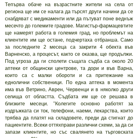
Тепърва обаче на възрастните жители на села от
региона ще им се налага да търсят други начини да се
снабдяват с медикаменти или да пътуват поне веднъж
месечто до големите градове. Магистър-фармацевтите
ще намерят работа в големия град, но проблемът на
клиентите им ще остане, подчертаха отбранша. Само
за последните 2 месеца са закрити 4 обекта във
Варненско, а процесът, както се оказва, ще продължи.
Под угроза да ги сполети същата съдба са около 20
аптеки от общински центрове, та дори и във Варна,
които са с малки обороти и са притежание на
еднолични собственици. По една аптека в момента
има във Ветрино, Аврен, Червенци и в няколко други
селища от областта. Съдбата им ще се решава в
близките месеци. "Колегите основно работят за
издръжката си ток, телефони, наеми, лекарства, които
трябва да платят на складовете, преди да стигнат до
пациентите. Всеки оттяхправи различни схеми, за да си
запази клиентите, но със свалянето на търговската