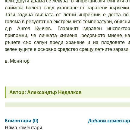
юли. Други двама се лекуват в инфекциозни клиники от
лаймска болест след ухапване от заразени кърлежи.
Тази година вълната от летни инфекции е доста по-
голяма в резултат на екстремните температури, обясни
д-р Ангел Кунчев. Главният здравен инспектор
припомни, че личната хигиена, редовното миене на
ръцете със сапун преди хранене и на плодовете и
зеленчуците е основно средство срещу летните зарази.
в. Монитор
Автор: Александър Недялков
Коментари (0)
Добави коментар
Няма коментари