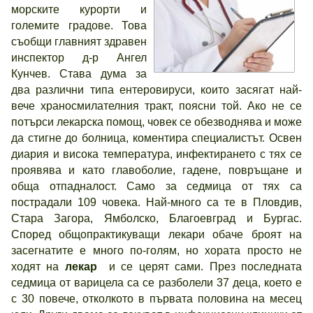
морските курорти и
големите градове. Това
съобщи главният здравен
инспектор д-р Ангел
Кунчев. Става дума за
два различни типа ентеровируси, които засягат най-
вече храносмилателния тракт, поясни той. Ако не се
потърси лекарска помощ, човек се обезводнява и може
да стигне до болница, коментира специалистът. Освен
диария и висока температура, инфектирането с тях се
проявява и като главоболие, гадене, повръщане и
обща отпадналост. Само за седмица от тях са
пострадали 109 човека. Най-много са те в Пловдив,
Стара Загора, Ямболско, Благоевград и Бургас.
Според общопрактикуващи лекари обаче броят на
засегнатите е много по-голям, но хората просто не
ходят на
лекар
и се церят сами. През последната
седмица от варицела са се разболели 37 деца, което е
с 30 повече, отколкото в първата половина на месец