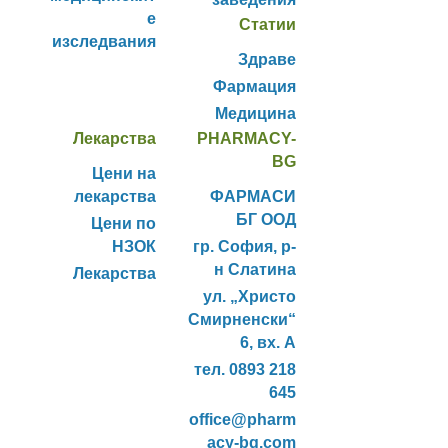
е
Статии
изследвания
Здраве
Фармация
Медицина
Лекарства
PHARMACY-
BG
Цени на
лекарства
ФАРМАСИ
БГ ООД
Цени по
НЗОК
гр. София, р-
н Слатина
Лекарства
ул. „Христо
Смирненски“
6, вх. А
тел. 0893 218
645
office@pharm
acy-bg.com