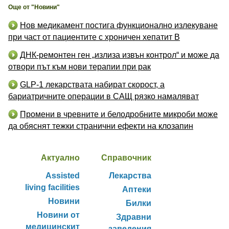
Още от "Новини"
Нов медикамент постига функционално излекуване
при част от пациентите с хроничен хепатит B
ДНК-ремонтен ген „излиза извън контрол“ и може да
отвори път към нови терапии при рак
GLP-1 лекарствата набират скорост, а
бариатричните операции в САЩ рязко намаляват
Промени в чревните и белодробните микроби може
да обяснят тежки странични ефекти на клозапин
Актуално
Справочник
Assisted
Лекарства
living facilities
Аптеки
Новини
Билки
Новини от
Здравни
медицинскит
заведения