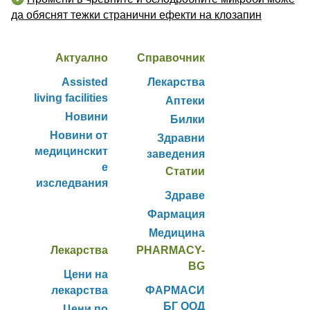
да обяснят тежки странични ефекти на клозапин
Актуално
Справочник
Assisted
Лекарства
living facilities
Аптеки
Новини
Билки
Новини от
Здравни
медицинскит
заведения
е
Статии
изследвания
Здраве
Фармация
Медицина
Лекарства
PHARMACY-
BG
Цени на
лекарства
ФАРМАСИ
БГ ООД
Цени по