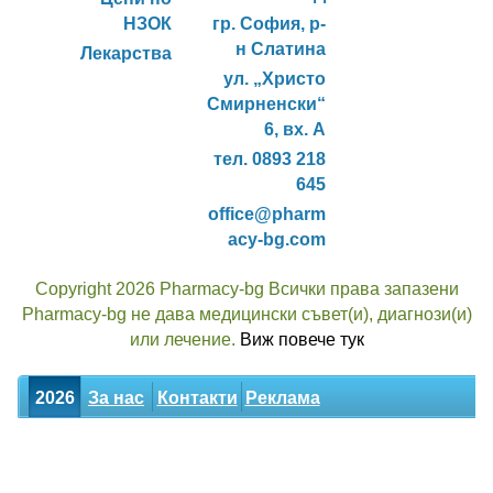
НЗОК
гр. София, р-
н Слатина
Лекарства
ул. „Христо
Смирненски“
6, вх. А
тел. 0893 218
645
office@pharm
acy-bg.com
Copyright 2026 Pharmacy-bg Всички права запазени
Pharmacy-bg не дава медицински съвет(и), диагнози(и)
или лечение.
Виж повече тук
2026
За нас
Контакти
Реклама
Новини
Статии
Билки