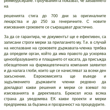
реимбурсиране. Проучванията показват, че забавянето
на
решенията стига до 700 дни за оригиналните
лекарства и до 250 за генеричните. С новите
изисквания сроковете се съкращават драстично.
За да се гарантира, че документът ще е ефективен, са
записани строги мерки за прилагането му. Т.е. в случай
на неспазване на сроковете държавата-членка трябва
да определи орган, който да има правото да ускорява
ценообразуването и плащането от касата, да присъжда
обезщетения на фармацевтичната компания заявител
и да налага глоби, които ще се начисляват за всеки ден
закъснение. Еврокомисията ще въведе и
задължението държавите членки редовно да
докладват какви решения и мерки се вземат по
изискванията в директивата. Брюксел иска всяка
страна да уведомява ЕК какви проекти и мерки
предприема за бързина и прозрачност на процедурите.