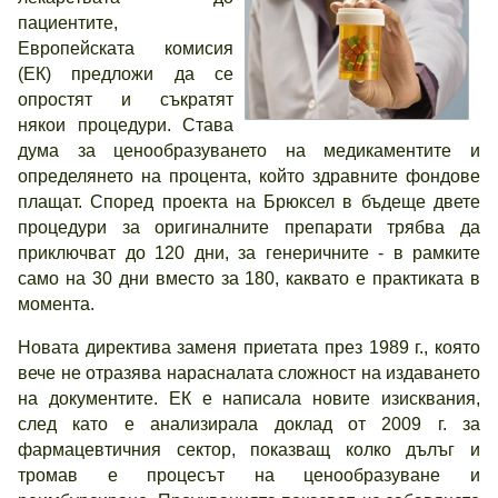
пациентите,
Европейската комисия
(ЕК) предложи да се
опростят и съкратят
някои процедури. Става
дума за ценообразуването на медикаментите и
определянето на процента, който здравните фондове
плащат. Според проекта на Брюксел в бъдеще двете
процедури за оригиналните препарати трябва да
приключват до 120 дни, за генеричните - в рамките
само на 30 дни вместо за 180, каквато е практиката в
момента.
Новата директива заменя приетата през 1989 г., която
вече не отразява нарасналата сложност на издаването
на документите. ЕК е написала новите изисквания,
след като е анализирала доклад от 2009 г. за
фармацевтичния сектор, показващ колко дълъг и
тромав е процесът на ценообразуване и