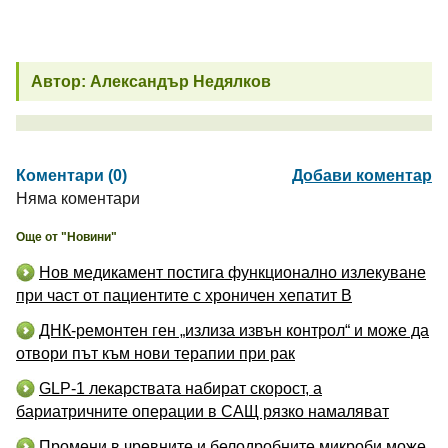
Автор: Александър Недялков
Коментари (0)
Добави коментар
Няма коментари
Още от "Новини"
Нов медикамент постига функционално излекуване
при част от пациентите с хроничен хепатит B
ДНК-ремонтен ген „излиза извън контрол“ и може да
отвори път към нови терапии при рак
GLP-1 лекарствата набират скорост, а
бариатричните операции в САЩ рязко намаляват
Промени в чревните и белодробните микроби може