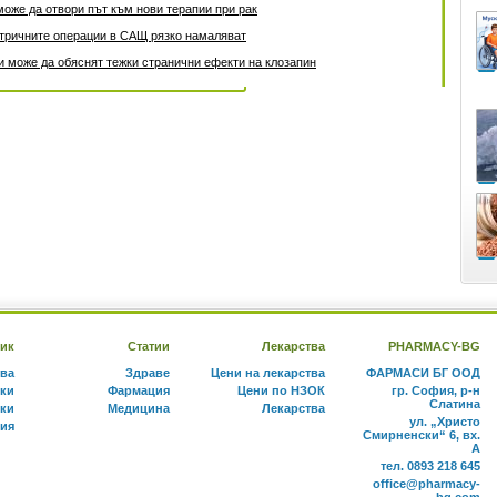
може да отвори път към нови терапии при рак
атричните операции в САЩ рязко намаляват
 може да обяснят тежки странични ефекти на клозапин
ик
Статии
Лекарства
PHARMACY-BG
тва
Здраве
Цени на лекарства
ФАРМАСИ БГ ООД
ки
Фармация
Цени по НЗОК
гр. София, р-н
Слатина
ки
Медицина
Лекарства
ул. „Христо
ния
Смирненски“ 6, вх.
А
тел. 0893 218 645
office@pharmacy-