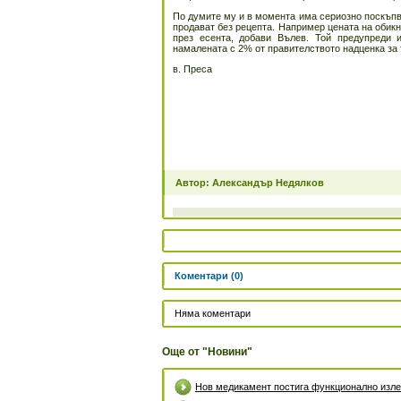
По думите му и в момента има сериозно поскъп
продават без рецепта. Например цената на обик
през есента, добави Вълев. Той предупреди 
намалената с 2% от правителството надценка за 
в. Преса
Автор: Александър Недялков
Коментари (0)
Няма коментари
Още от "Новини"
Нов медикамент постига функционално излек