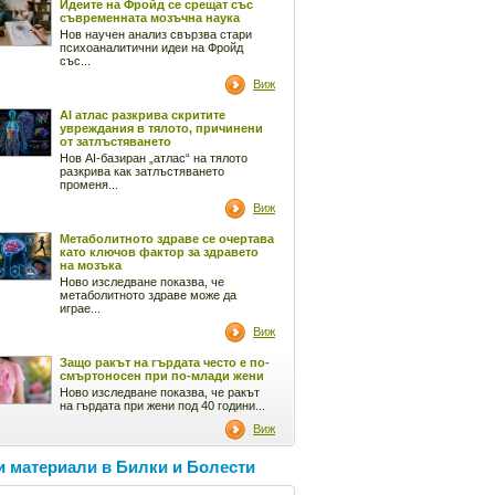
Идеите на Фройд се срещат със
съвременната мозъчна наука
Нов научен анализ свързва стари
психоаналитични идеи на Фройд
със...
Виж
AI атлас разкрива скритите
увреждания в тялото, причинени
от затлъстяването
Нов AI-базиран „атлас“ на тялото
разкрива как затлъстяването
променя...
Виж
Метаболитното здраве се очертава
като ключов фактор за здравето
на мозъка
Ново изследване показва, че
метаболитното здраве може да
играе...
Виж
Защо ракът на гърдата често е по-
смъртоносен при по-млади жени
Ново изследване показва, че ракът
на гърдата при жени под 40 години...
Виж
 материали в Билки и Болести