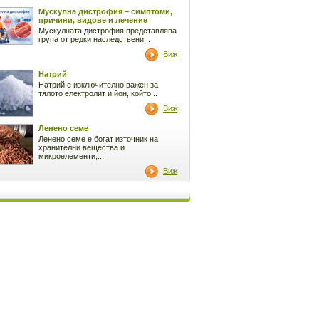
Мускулна дистрофия – симптоми,
причини, видове и лечение
Мускулната дистрофия представлява
група от редки наследствени...
Виж
Натрий
Натрий е изключително важен за
тялото електролит и йон, който...
Виж
Ленено семе
Ленено семе е богат източник на
хранителни вещества и
микроелементи,...
Виж