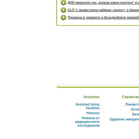
ДНК-ремонтен ген „излиза извън контрол“ и 
GLP-1 лекарствата набират скорост, а бари
Промени в чревните и белодробните микроби
Актуално
Справочн
Assisted living
Лекарс
facilities
Апте
Новини
Бил
Новини от
Здравни заведе
медицинските
изследвания