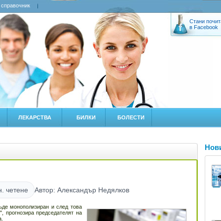
 справочник
Стани почит
в Facebook
ЛЕКАРСТВА
БИЛКИ
БОЛЕСТИ
Нов
н. четене
Автор: Александър Недялков
ъде монополизиран и след това
", прогнозира председателят на
а.