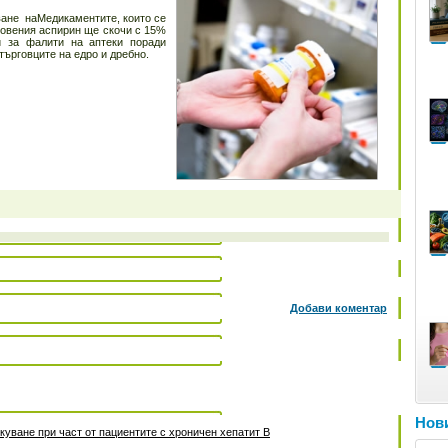
ване наМедикаментите, които се
новения аспирин ще скочи с 15%
и за фалити на аптеки поради
търговците на едро и дребно.
Добави коментар
Нови
уване при част от пациентите с хроничен хепатит B