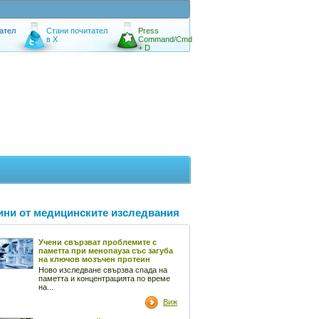
ател
Стани почитател
Press
в X
Command/Cmd
+ D
ини от медицинските изследвания
Учени свързват проблемите с
паметта при менопауза със загуба
на ключов мозъчен протеин
Ново изследване свързва спада на
паметта и концентрацията по време
на...
Виж