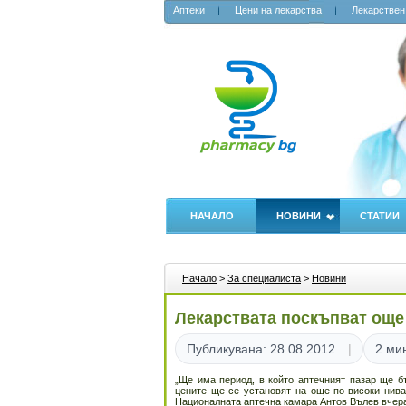
Аптеки
Цени на лекарства
Лекарствен
НАЧАЛО
НОВИНИ
СТАТИИ
Начало
>
За специалиста
>
Новини
Лекарствата поскъпват още
Публикувана: 28.08.2012
2 ми
„Ще има период, в който аптечният пазар ще б
цените ще се установят на още по-високи нива
Националната аптечна камара Антов Вълев вчер