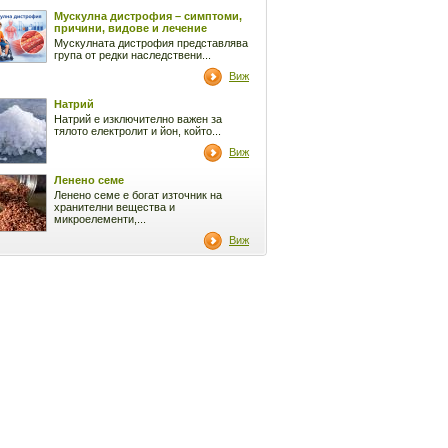
Мускулна дистрофия – симптоми,
причини, видове и лечение
Мускулната дистрофия представлява
група от редки наследствени...
Виж
Натрий
Натрий е изключително важен за
тялото електролит и йон, който...
Виж
Ленено семе
Ленено семе е богат източник на
хранителни вещества и
микроелементи,...
Виж