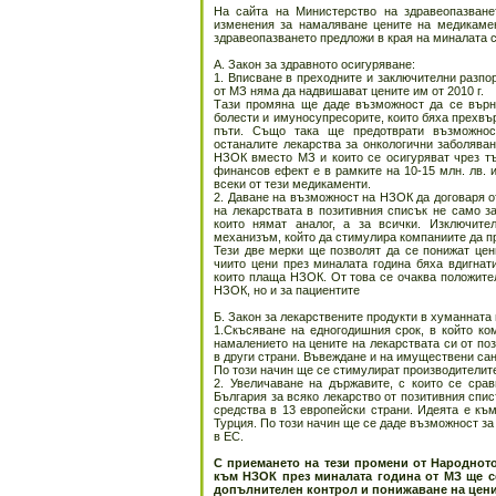
На сайта на Министерство на здравеопазване
изменения за намаляване цените на медикамен
здравеопазването предложи в края на миналата 
А. Закон за здравното осигуряване:
1. Вписване в преходните и заключителни разпо
от МЗ няма да надвишават цените им от 2010 г.
Тази промяна ще даде възможност да се върна
болести и имуносупресорите, които бяха прехвърл
пъти.
Също така ще предотврати възможност
останалите лекарства за онкологични заболяван
НЗОК вместо МЗ и които се осигуряват чрез тъ
финансов ефект е в рамките на 10-15 млн. лв. 
всеки от тези медикаменти.
2. Даване на възможност на НЗОК да договаря о
на лекарствата в позитивния списък не само з
които нямат аналог, а за всички. Изключит
механизъм, който да стимулира компаниите да пр
Тези две мерки ще позволят да се понижат цен
чиито цени през миналата година бяха вдигнати
които плаща НЗОК. От това се очаква положите
НЗОК, но и за пациентите
Б. Закон за лекарствените продукти в хуманната
1.Скъсяване на едногодишния срок, в който ко
намалението на цените на лекарствата си от поз
в други страни. Въвеждане и на имуществени сан
По този начин ще се стимулират производителит
2. Увеличаване на държавите, с които се срав
България за всяко лекарство от позитивния спис
средства в 13 европейски страни. Идеята е къ
Турция. По този начин ще се даде възможност за
в ЕС.
С приемането на тези промени от Народнот
към НЗОК през миналата година от МЗ ще се
допълнителен контрол и понижаване на ценит