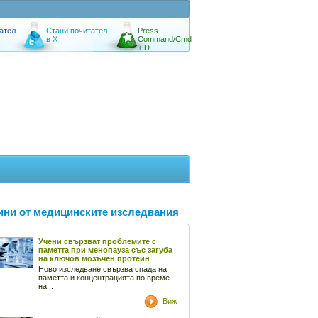
ател
Стани почитател
Press
в X
Command/Cmd
+ D
ини от медицинските изследвания
Учени свързват проблемите с
паметта при менопауза със загуба
на ключов мозъчен протеин
Ново изследване свързва спада на
паметта и концентрацията по време
на...
Виж