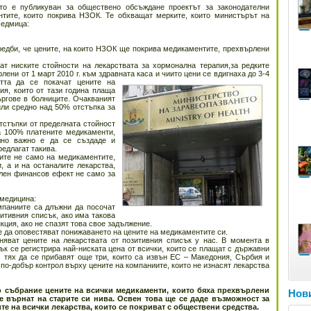
то е публикуван за обществено обсъждане проектът за законодателни
тите, които покрива НЗОК. Те обхващат мерките, които министърът на
седмица:
редби, че цените, на които НЗОК ще покрива медикаментите, прехвърлени
т ниските стойности на лекарствата за хормонална терапия,за редките
ени от 1 март 2010 г. към здравната каса и чиито цени се вдигнаха до 3-4
та да се покачат цените на
ия, които от тази година плаща
ргове в болниците. Очакваният
или средно над 50% отстъпка за
тстъпки от пределната стойност
а 100% платените медикаменти,
елно важно е да се създаде и
едлагат такива.
ите не само на медикаментите,
, а и на останалите лекарства,
лен финансов ефект не само за
 медицина:
мпаниите са длъжни да посочат
итивния списък, ако има такова
кция, ако не спазят това свое задължение.
е да оповестяват понижаването на цените на медикаментите си.
няват цените на лекарствата от позитивния списък у нас. В момента в
ък се регистрира най-ниската цена от всички, които се плащат с държавни
м тях да се прибавят още три, които са извън ЕС – Македония, Сърбия и
 по-добър контрол върху цените на компаниите, които не изнасят лекарства
о събрание цените на всички медикаменти, които бяха прехвърлени
Нови
 върнат на старите си нива. Освен това ще се даде възможност за
е на всички лекарства, които се покриват с обществени средства.