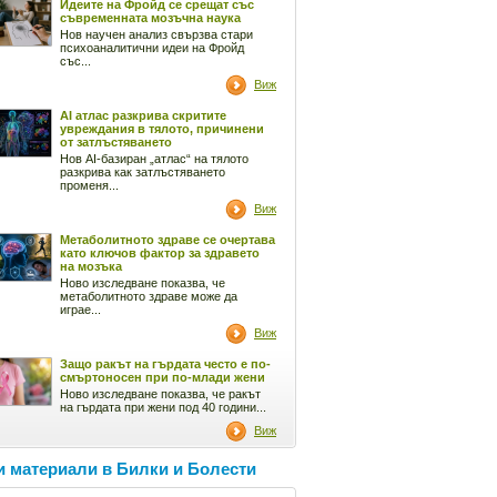
Идеите на Фройд се срещат със
съвременната мозъчна наука
Нов научен анализ свързва стари
психоаналитични идеи на Фройд
със...
Виж
AI атлас разкрива скритите
увреждания в тялото, причинени
от затлъстяването
Нов AI-базиран „атлас“ на тялото
разкрива как затлъстяването
променя...
Виж
Метаболитното здраве се очертава
като ключов фактор за здравето
на мозъка
Ново изследване показва, че
метаболитното здраве може да
играе...
Виж
Защо ракът на гърдата често е по-
смъртоносен при по-млади жени
Ново изследване показва, че ракът
на гърдата при жени под 40 години...
Виж
 материали в Билки и Болести