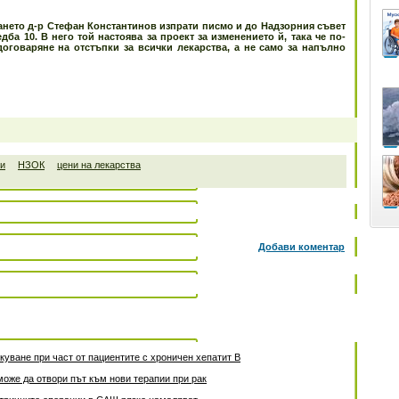
нето д-р Стефан Константинов изпрати писмо и до Надзорния съвет
дба 10. В него той настоява за
проект за изменението й, така че по-
договаряне на отстъпки за всички лекарства, а не само за напълно
ти
НЗОК
цени на лекарства
Добави коментар
уване при част от пациентите с хроничен хепатит B
може да отвори път към нови терапии при рак