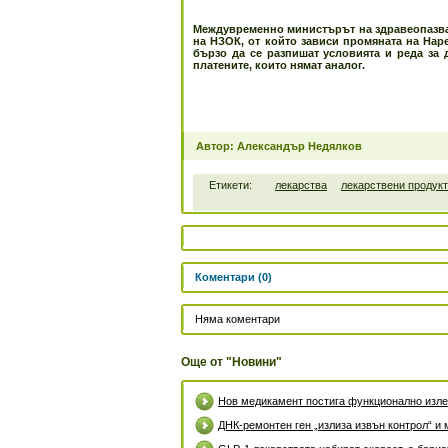
Междувременно министърът на здравеопазва
на НЗОК, от който зависи промяната на Наре
бързо да се разпишат условията и реда за 
платените, които нямат аналог.
Автор: Александър Недялков
Етикети:
лекарства
лекарствени продук
Коментари (0)
Няма коментари
Още от "Новини"
Нов медикамент постига функционално излек
ДНК-ремонтен ген „излиза извън контрол“ и 