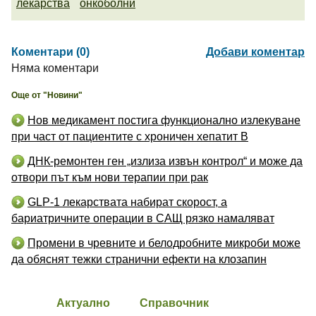
лекарства
онкоболни
Коментари (0)
Добави коментар
Няма коментари
Още от "Новини"
Нов медикамент постига функционално излекуване
при част от пациентите с хроничен хепатит B
ДНК-ремонтен ген „излиза извън контрол“ и може да
отвори път към нови терапии при рак
GLP-1 лекарствата набират скорост, а
бариатричните операции в САЩ рязко намаляват
Промени в чревните и белодробните микроби може
да обяснят тежки странични ефекти на клозапин
Актуално
Справочник