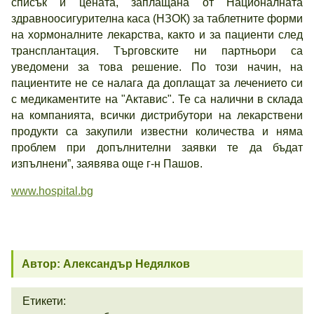
списък и цената, заплащана от Националната
здравноосигурителна каса (НЗОК) за таблетните форми
на хормоналните лекарства, както и за пациенти след
трансплантация. Търговските ни партньори са
уведомени за това решение. По този начин, на
пациентите не се налага да доплащат за лечението си
с медикаментите на "Актавис". Те са налични в склада
на компанията, всички дистрибутори на лекарствени
продукти са закупили известни количества и няма
проблем при допълнителни заявки те да бъдат
изпълнени”, заявява още г-н Пашов.
www.hospital.bg
Автор: Александър Недялков
Етикети: