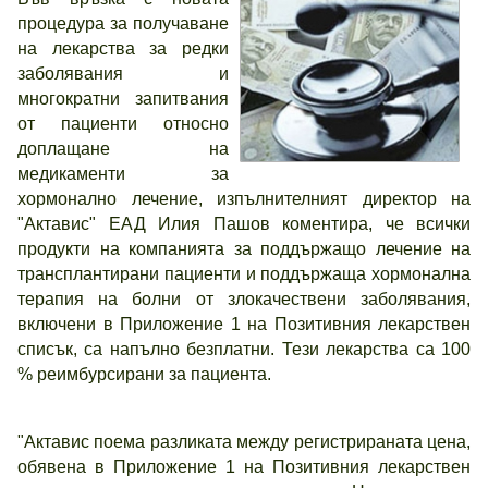
процедура за получаване
на лекарства за редки
заболявания и
многократни запитвания
от пациенти относно
доплащане на
медикаменти за
хормонално лечение, изпълнителният директор на
"Актавис" ЕАД Илия Пашов коментира, че всички
продукти на компанията за поддържащо лечение на
трансплантирани пациенти и поддържаща хормонална
терапия на болни от злокачествени заболявания,
включени в Приложение 1 на Позитивния лекарствен
списък, са напълно безплатни. Тези лекарства са 100
% реимбурсирани за пациента.
"Актавис поема разликата между регистрираната цена,
обявена в Приложение 1 на Позитивния лекарствен