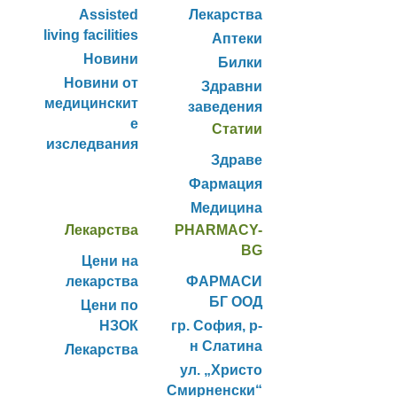
Assisted
Лекарства
living facilities
Аптеки
Новини
Билки
Новини от
Здравни
медицинскит
заведения
е
Статии
изследвания
Здраве
Фармация
Медицина
Лекарства
PHARMACY-
BG
Цени на
лекарства
ФАРМАСИ
БГ ООД
Цени по
НЗОК
гр. София, р-
н Слатина
Лекарства
ул. „Христо
Смирненски“