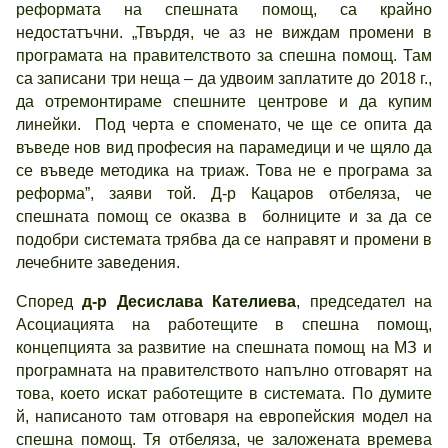
реформата на спешната помощ, са крайно
недостатъчни. „Твърдя, че аз не виждам промени в
програмата на правителството за спешна помощ. Там
са записани три неща – да удвоим заплатите до 2018 г.,
да отремонтираме спешните центрове и да купим
линейки. Под черта е споменато, че ще се опита да
въведе нов вид професия на парамедици и че щяло да
се въведе методика на триаж. Това не е програма за
реформа”, заяви той. Д-р Кацаров отбеляза, че
спешната помощ се оказва в болниците и за да се
подобри системата трябва да се направят и промени в
лечебните заведения.
Според
д-р Десислава Кателиева
, председател на
Асоциацията на работещите в спешна помощ,
концепцията за развитие на спешната помощ на МЗ и
програмната на правителството напълно отговарят на
това, което искат работещите в системата. По думите
й, написаното там отговаря на европейския модел на
спешна помощ. Тя отбеляза, че заложената времева