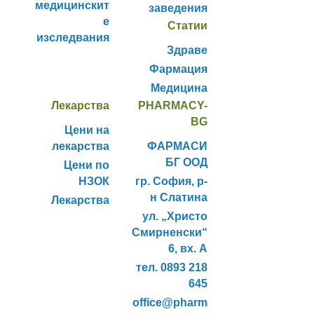
медицинскит
заведения
е
Статии
изследвания
Здраве
Фармация
Медицина
Лекарства
PHARMACY-
BG
Цени на
лекарства
ФАРМАСИ
БГ ООД
Цени по
НЗОК
гр. София, р-
н Слатина
Лекарства
ул. „Христо
Смирненски“
6, вх. А
тел. 0893 218
645
office@pharm