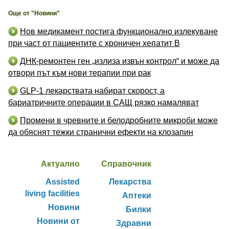
Още от "Новини"
Нов медикамент постига функционално излекуване
при част от пациентите с хроничен хепатит B
ДНК-ремонтен ген „излиза извън контрол“ и може да
отвори път към нови терапии при рак
GLP-1 лекарствата набират скорост, а
бариатричните операции в САЩ рязко намаляват
Промени в чревните и белодробните микроби може
да обяснят тежки странични ефекти на клозапин
Актуално
Справочник
Assisted
Лекарства
living facilities
Аптеки
Новини
Билки
Новини от
Здравни