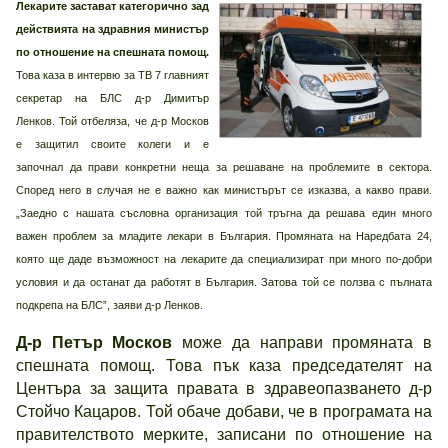
Лекарите застават категорично зад
действията на здравния министър
по отношение на спешната помощ.
Това каза в интервю за ТВ 7 главният
секретар на БЛС д-р Димитър
Ленков. Той отбеляза, че д-р Москов
е защитил своите колеги и е
започнал да прави конкретни неща за решаване на проблемите в сектора.
Според него в случая не е важно как министърът се изказва, а какво прави.
„Заедно с нашата съсловна организация той тръгна да решава един много
важен проблем за младите лекари в България. Промяната на Наредбата 24,
която ще даде възможност на лекарите да специализират при много по-добри
условия и да останат да работят в България. Затова той се ползва с пълната
подкрепа на БЛС”, заяви д-р Ленков.
Д-р Петър Москов
може да направи промяната в
спешната помощ. Това пък каза председателят на
Центъра за защита правата в здравеопазването д-р
Стойчо Кацаров. Той обаче добави, че в програмата на
правителството мерките, записани по отношение на