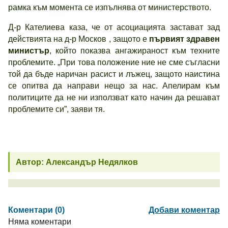
рамка към момента се изпълнява от министерството.
Д-р Кателиева каза, че от асоциацията застават зад
действията на д-р Москов , защото е
първият здравен
министър
, който показва ангажираност към техните
проблемите. „При това положение ние не сме съгласни
той да бъде наричан расист и лъжец, защото наистина
се опитва да направи нещо за нас. Апелирам към
политиците да не ни използват като начин да решават
проблемите си”, заяви тя.
Автор: Александър Недялков
Коментари (0)
Добави коментар
Няма коментари