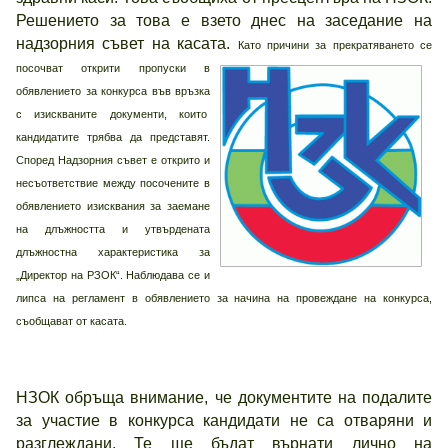
Решението за това е взето днес на заседание на
надзорния съвет на касата.
Като причини за прекратяването се
посочват открити пропуски в
обявлението за конкурса във връзка
с изискваните документи, които
кандидатите трябва да представят.
Според Надзорния съвет е открито и
несъответствие между посочените в
обявлението изисквания за заемане
на длъжността и утвърдената
длъжностна характеристика за
„Директор на РЗОК“. Наблюдава се и
липса на регламент в обявлението за начина на провеждане на конкурса,
съобщават от касата.
НЗОК обръща внимание, че документите на подалите
за участие в конкурса кандидати не са отваряни и
разглеждани. Те ще бъдат върнати лично на