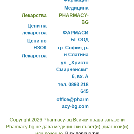
Медицина
Лекарства
PHARMACY-
BG
Цени на
лекарства
ФАРМАСИ
БГ ООД
Цени по
НЗОК
гр. София, р-
н Слатина
Лекарства
ул. „Христо
Смирненски“
6, вх. А
тел. 0893 218
645
office@pharm
acy-bg.com
Copyright 2026 Pharmacy-bg Всички права запазени
Pharmacy-bg не дава медицински съвет(и), диагнози(и)
или лечение.
Виж повече тук