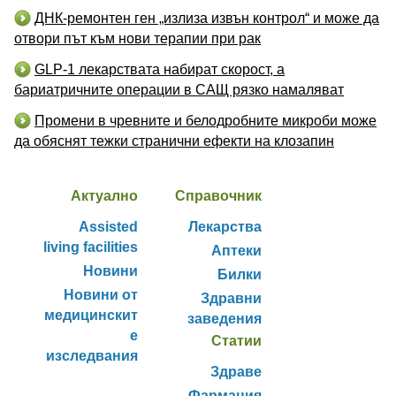
ДНК-ремонтен ген „излиза извън контрол“ и може да
отвори път към нови терапии при рак
GLP-1 лекарствата набират скорост, а
бариатричните операции в САЩ рязко намаляват
Промени в чревните и белодробните микроби може
да обяснят тежки странични ефекти на клозапин
Актуално
Справочник
Assisted
Лекарства
living facilities
Аптеки
Новини
Билки
Новини от
Здравни
медицинскит
заведения
е
Статии
изследвания
Здраве
Фармация