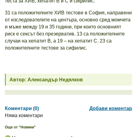
теста за ХИВ, хепатит В и С и сифилис.
31 са положителните ХИВ тестове в София, направени
от изследователите на центъра, основно сред момчета
и мъже между 19 и 35 години, при които основният
риск е сексът без презерватив. 13 са положителните
случаи на хепатит В, а 19 – на хепатит С. 23 са
положителните тестове за сифилис.
Автор: Александър Недялков
Коментари (0)
Добави коментар
Няма коментари
Още от "Новини"