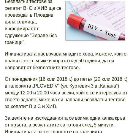
Безплатни тестове за
хепатит В, С и ХИВ ще се
провеждат в Пловдив
цяла седмица,
информират от
сдружение "Здраве без
граници".
Инициативата насърчава младите хора, мъжете, които
правят секс с мъже и хората над 50 години, да си
направят от безплатните тестове.
От понеделник (16 юли 2018 г.) до петък (20 юли 2018 г.)
в галерията „PLOVEDIV” (ул. Куртевич 3 в „Капана“)
между 12.00 и 20.00 часа всеки, който се интересува от
своето здраве, може да си направи безплатни тестове
за хепатит В и С и ХИВ.
За целите на изследванията се взима една капка кръв
от пръста, а резултатите са готови след 5 минути.
Инициативата за тестването е на галерията