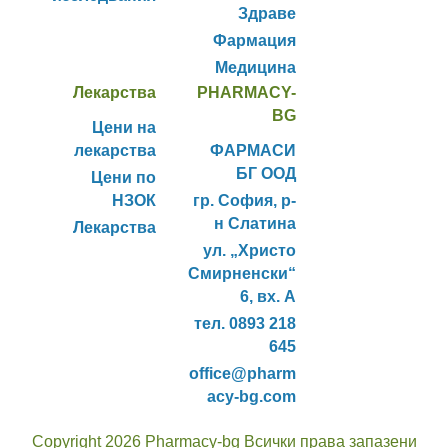
Здраве
Фармация
Медицина
Лекарства
PHARMACY-
BG
Цени на
лекарства
ФАРМАСИ
БГ ООД
Цени по
НЗОК
гр. София, р-
н Слатина
Лекарства
ул. „Христо
Смирненски“
6, вх. А
тел. 0893 218
645
office@pharm
acy-bg.com
Copyright 2026 Pharmacy-bg Всички права запазени