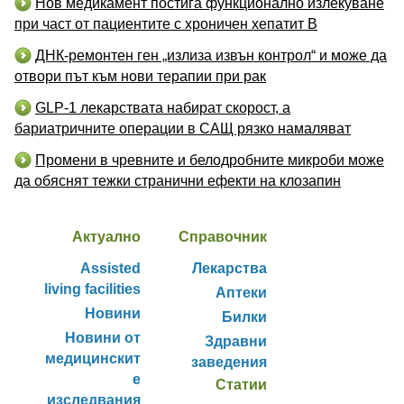
Нов медикамент постига функционално излекуване
при част от пациентите с хроничен хепатит B
ДНК-ремонтен ген „излиза извън контрол“ и може да
отвори път към нови терапии при рак
GLP-1 лекарствата набират скорост, а
бариатричните операции в САЩ рязко намаляват
Промени в чревните и белодробните микроби може
да обяснят тежки странични ефекти на клозапин
Актуално
Справочник
Assisted
Лекарства
living facilities
Аптеки
Новини
Билки
Новини от
Здравни
медицинскит
заведения
е
Статии
изследвания