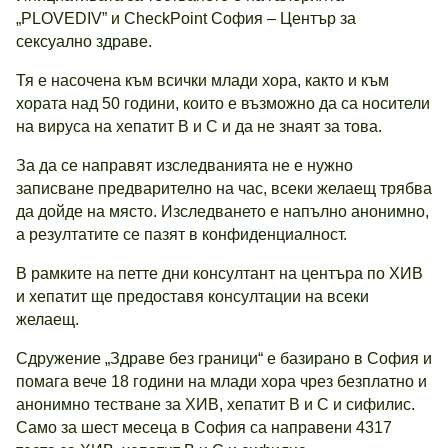
„PLOVEDIV” и CheckPoint София – Център за
сексуално здраве.
Тя е насочена към всички млади хора, както и към
хората над 50 години, които е възможно да са носители
на вируса на хепатит В и С и да не знаят за това.
За да се направят изследванията не е нужно
записване предварително на час, всеки желаещ трябва
да дойде на място. Изследването е напълно анонимно,
а резултатите се пазят в конфиденциалност.
В рамките на петте дни консултант на центъра по ХИВ
и хепатит ще предоставя консултации на всеки
желаещ.
Сдружение „Здраве без граници“ е базирано в София и
помага вече 18 години на млади хора чрез безплатно и
анонимно тестване за ХИВ, хепатит В и С и сифилис.
Само за шест месеца в София са направени 4317