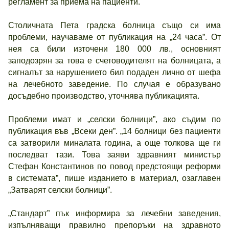
регламент за приема на пациенти.
Столичната Пета градска болница също си има
проблеми, научаваме от публикация на „24 часа”. От
нея са били източени 180 000 лв., основният
заподозрян за това е счетоводителят на болницата, а
сигналът за нарушението бил подаден лично от шефа
на лечебното заведение. По случая е образувано
досъдебно производство, уточнява публикацията.
Проблеми имат и „селски болници”, ако съдим по
публикация във „Всеки ден”. „14 болници без пациенти
са затворили миналата година, а още толкова ще ги
последват тази. Това заяви здравният министър
Стефан Константинов по повод предстоящи реформи
в системата”, пише изданието в материал, озаглавен
„Затварят селски болници”.
„Стандарт” пък информира за лечебни заведения,
изпълняващи правилно препоръки на здравното