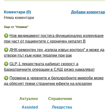
Коментари (0)
Добави коментар
Няма коментари
Още от "Новини"
Нов медикамент постига функционално излекуване
при част от пациентите с хроничен хепатит B
ДНК-ремонтен ген „излиза извън контрол“ и може да
отвори път към нови терапии при рак
GLP-1 лекарствата набират скорост, а
бариатричните операции в САЩ рязко намаляват
Промени в чревните и белодробните микроби може
да обяснят тежки странични ефекти на клозапин
Актуално
Справочник
Assisted
Лекарства