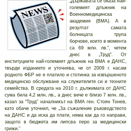
„Държавата се оказа най-
големият длъжник на
Военномедицинска
академия (ВМА). А в
резултат самата
болницата трупа
борчове, които в момента
са 69 млн. лв.”, четем
днес в „Труд”. От
институциите най-големият длъжник на ВМА е ДАНС,
твърди изданието и уточнява, че от 2009 г. насам
родното ФБР не е платило и стотинка за извършеното
медицинско обслужване на служителите си и техните
семейства. В средата на 2010 г. дължимата от ДАНС
сума била 4,2 млн. лв., а днес вече е близо 7 млн. лв.,
казал за “Труд" началникът на ВМА ген. Стоян Тонев,
като обаче уточнил, че „За съжаление ръководството
на ДАНС и да иска да плати, няма как да го направи,
защото в бюджета им липсва перо за медицински
грижи."