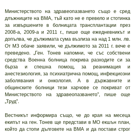
Министерството на здравеопазването също е сред
длъжниците на ВМА, тъй като не е превело и стотинка
за извършените в болницата трансплантации през
2008-а, 2009-а и 2011 г., пише още ежедневникът и
допълва, че дължимата сума възлиза на над 1 млн. лв.
От МЗ обаче заявили, че дължимото за 2011 г. вече е
преведено. „Ген. Тонев напомни, че със собствени
средства Военна болница покрива разходите си за
бърза и спешна помощ, за реанимация и
анестезиология, за психиатрична помощ, инфекциозни
заболявания и онкология. А в държавните и
общинските болници тези харчове се покриват от
Министерството на здравеопазването”, пише още
„Труд”.
Вестникът информира също, че до края на месеца
екипът на ген. Тонев ще представи в МО екшън план,
който да стопи дълговете на ВМА и да постави строг