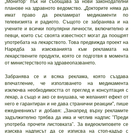
„Монитор” пък ни съобщава за нови законодателни
планове на здравното ведомство. „Докторите няма да
имат право да рекламират медикаменти по
телевизията и радиото. Същото се забранява и на
учените и всички популярни личности, включително и
певци, които със своята известност могат да поощрят
употребата на лекарството. Това предвижда проект на
Наредба за изискванията към рекламата на
лекарствените продукти, която се подготвя в момента
от министерството на здравеопазването.
Забранява се и всяка реклама, която създава
впечатление, че използването на медикамента
изключва необходимостта от преглед и консултация с
лекар, а също и ако се внушава, че желаният ефект от
него е гарантиран и не дава странични реакции”, пише
ежедневникът и добавя: „Занапред върху рекламите
задължително трябва да има и четлив надпис "Преди
употреба прочети листовката". За видеоклиповете се
изисква надписът да се изписва на стоп-кадър с