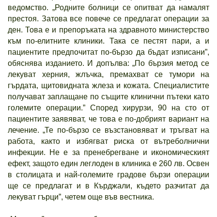
ведомство. „Родните болници се опитват да намалят
престоя. Затова все повече се предлагат операции за
ден. Това е и препоръката на здравното министерство
към по-елитните клиники. Така се пестят пари, а и
пациентите предпочитат по-бързо да бъдат изписани”,
обяснява изданието. И допълва: „По бързия метод се
лекуват херния, жлъчка, премахват се тумори на
гърдата, щитовидната жлеза и кожата. Специалистите
получават заплащане по същите клинични пътеки като
големите операции.” Според хирурзи, 90 на сто от
пациентите заявяват, че това е по-добрият вариант на
лечение. „Те по-бързо се възстановяват и тръгват на
работа, както и избягват риска от вътреболнични
инфекции. Не е за пренебрегване и икономическият
ефект, защото един леглоден в клиника е 260 лв. Освен
в столицата и най-големите градове бързи операции
ще се предлагат и в Кърджали, където разчитат да
лекуват гърци”, четем още във вестника.