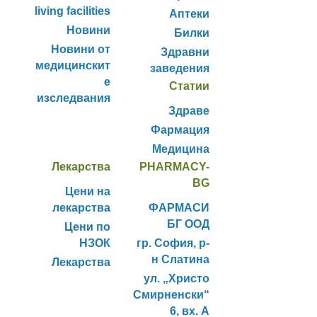
living facilities
Аптеки
Новини
Билки
Новини от
Здравни
медицинскит
заведения
е
Статии
изследвания
Здраве
Фармация
Медицина
Лекарства
PHARMACY-
BG
Цени на
лекарства
ФАРМАСИ
БГ ООД
Цени по
НЗОК
гр. София, р-
н Слатина
Лекарства
ул. „Христо
Смирненски“
6, вх. А