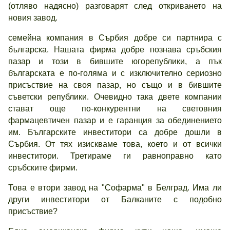
(отляво надясно) разговарят след откриването на
новия завод.
семейна компания в Сърбия добре си партнира с
българска. Нашата фирма добре познава сръбския
пазар и този в бившите югорепублики, а пък
българската е по-голяма и с изключително сериозно
присъствие на своя пазар, но също и в бившите
съветски републики. Очевидно така двете компании
стават още по-конкурентни на световния
фармацевтичен пазар и е гаранция за обединението
им. Българските инвеститори са добре дошли в
Сърбия. От тях изискваме това, което и от всички
инвеститори. Третираме ги равноправно като
сръбските фирми.
Това е втори завод на "Софарма" в Белград. Има ли
други инвеститори от Балканите с подобно
присъствие?