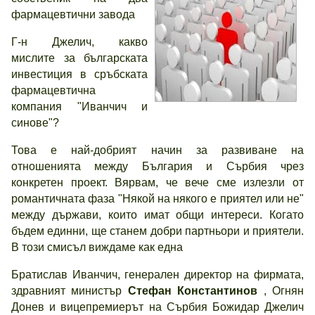
фармацевтични завода
Г-н Джелич, какво
мислите за българската
инвестиция в сръбската
фармацевтична
компания "Иванчич и
синове"?
Това е най-добрият начин за развиване на
отношенията между България и Сърбия чрез
конкретен проект. Вярвам, че вече сме излезли от
романтичната фаза "Някой на някого е приятел или не"
между държави, които имат общи интереси. Когато
бъдем единни, ще станем добри партньори и приятели.
В този смисъл виждаме как една
Братислав Иванчич, генерален директор на фирмата,
здравният министър
Стефан Константинов
, Огнян
Донев и вицепремиерът на Сърбия Божидар Джелич