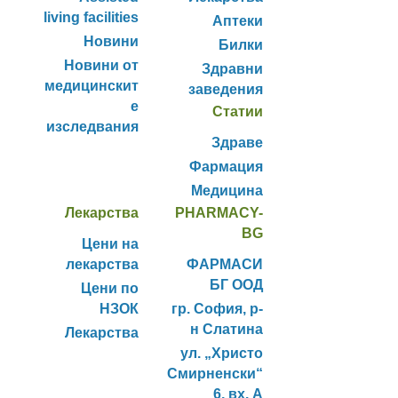
living facilities
Аптеки
Новини
Билки
Новини от
Здравни
медицинскит
заведения
е
Статии
изследвания
Здраве
Фармация
Медицина
Лекарства
PHARMACY-
BG
Цени на
лекарства
ФАРМАСИ
БГ ООД
Цени по
НЗОК
гр. София, р-
н Слатина
Лекарства
ул. „Христо
Смирненски“
6, вх. А