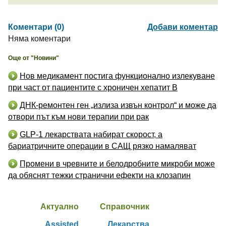
Коментари (0)
Добави коментар
Няма коментари
Още от "Новини"
Нов медикамент постига функционално излекуване
при част от пациентите с хроничен хепатит B
ДНК-ремонтен ген „излиза извън контрол“ и може да
отвори път към нови терапии при рак
GLP-1 лекарствата набират скорост, а
бариатричните операции в САЩ рязко намаляват
Промени в чревните и белодробните микроби може
да обяснят тежки странични ефекти на клозапин
Актуално
Справочник
Assisted
Лекарства