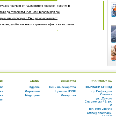
уване при част от пациентите с хроничен хепатит B
може да отвори път към нови терапии при рак
атричните операции в САЩ рязко намаляват
 може да обяснят тежки странични ефекти на клозапин
ик
Статии
Лекарства
PHARMACY-BG
тва
Здраве
Цени на лекарства
ФАРМАСИ БГ ООД
ки
Фармация
Цени по НЗОК
гр. София, р-н
Слатина
ки
Медицина
Лекарства
ул. „Христо
ния
Смирненски“ 6, вх.
А
тел. 0893 218 645
office@pharmacy-