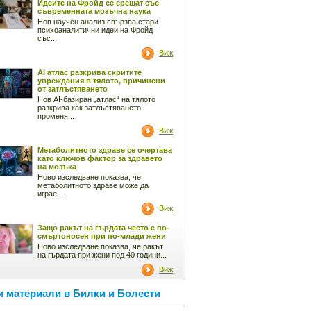
Идеите на Фройд се срещат със
съвременната мозъчна наука
Нов научен анализ свързва стари
психоаналитични идеи на Фройд
със...
Виж
AI атлас разкрива скритите
увреждания в тялото, причинени
от затлъстяването
Нов AI-базиран „атлас“ на тялото
разкрива как затлъстяването
променя...
Виж
Метаболитното здраве се очертава
като ключов фактор за здравето
на мозъка
Ново изследване показва, че
метаболитното здраве може да
играе...
Виж
Защо ракът на гърдата често е по-
смъртоносен при по-млади жени
Ново изследване показва, че ракът
на гърдата при жени под 40 години...
Виж
 материали в Билки и Болести