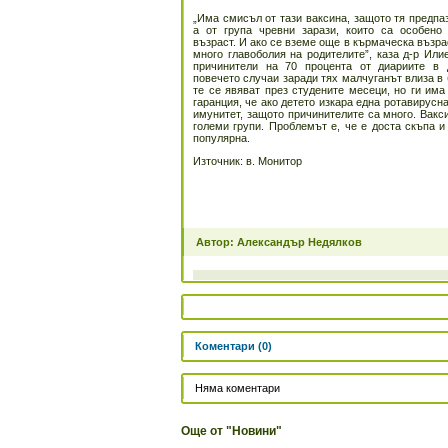
„Има смисъл от тази ваксина, защото тя предпаз
а от група чревни зарази, които са особено
възраст. И ако се вземе още в кърмаческа възра
много главоболия на родителите”, каза д-р Или
причинители на 70 процента от диариите в 
повечето случаи заради тях малчуганът влиза в
те се явяват през студените месеци, но ги има
гаранция, че ако детето изкара една ротавирусн
имунитет, защото причинителите са много. Вакс
големи групи. Проблемът е, че е доста скъпа и
популярна.
Източник: в. Монитор
Автор: Александър Недялков
Коментари (0)
Няма коментари
Още от "Новини"