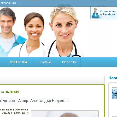
 справочник
Стани почит
в Facebook
ЛЕКАРСТВА
БИЛКИ
БОЛЕСТИ
Нов
на капки
н. четене
Автор: Александър Недялков
о тя не е включена в
м решава дали да я