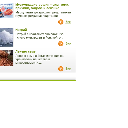
Мускулна дистрофия – симптоми,
причини, видове и лечение
Мускулната дистрофия представлява
група от редки наследствени...
Виж
Натрий
Натрий е изключително важен за
тялото електролит и йон, който...
Виж
Ленено семе
Ленено семе е богат източник на
хранителни вещества и
микроелементи,...
Виж