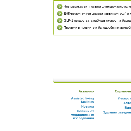
Нов медикамент постига функционално излек
ДНК-ремонтен ген „излиза извън контрол“ и 
GLP-1 лекарствата набират скорост, а бари
Промени в чревните и белодробните микроби
Актуално
Справочн
Assisted living
Лекарс
facilities
Апте
Новини
Бил
Новини от
Здравни заведе
медицинските
изследвания