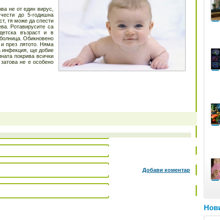
ва не от един вирус,
 чести до 5-годишна
ст, тя може да спести
ева. Ротавирусите са
детска възраст и в
 болница. Обикновено
 и през лятото. Няма
а инфекция, ще добие
ината покрива всички
 затова не е особено
Добави коментар
Нови