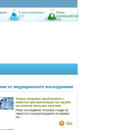
ател
Стани почитател
Press
в X
Command/Cmd
+ D
ини от медицинските изследвания
Учени свързват проблемите с
паметта при менопауза със загуба
на ключов мозъчен протеин
Ново изследване свързва спада на
паметта и концентрацията по време
на...
Виж