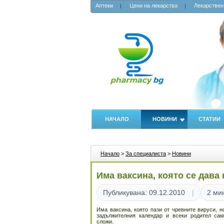
Аптеки
Цени на лекарства
Лекарствен
НАЧАЛО
НОВИНИ
СТАТИИ
Начало
>
За специалиста
>
Новини
Има ваксина, която се дава 
Публикувана: 09.12.2010
2 ми
Има ваксина, която пази от чревните вируси, н
задължителния календар и всеки родител са
сложи.