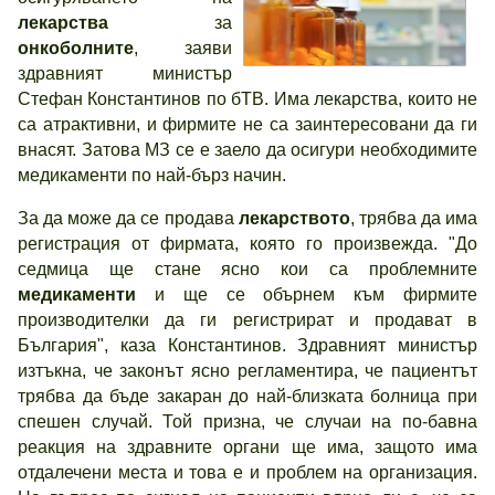
лекарства
за
онкоболните
, заяви
здравният министър
Стефан Константинов по бТВ. Има лекарства, които не
са атрактивни, и фирмите не са заинтересовани да ги
внасят. Затова МЗ се е заело да осигури необходимите
медикаменти по най-бърз начин.
За да може да се продава
лекарството
, трябва да има
регистрация от фирмата, която го произвежда. "До
седмица ще стане ясно кои са проблемните
медикаменти
и ще се обърнем към фирмите
производителки да ги регистрират и продават в
България", каза Константинов. Здравният министър
изтъкна, че законът ясно регламентира, че пациентът
трябва да бъде закаран до най-близката болница при
спешен случай. Той призна, че случаи на по-бавна
реакция на здравните органи ще има, защото има
отдалечени места и това е и проблем на организация.