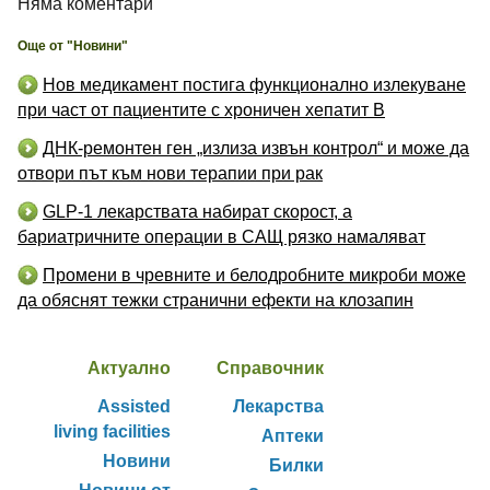
Няма коментари
Още от "Новини"
Нов медикамент постига функционално излекуване
при част от пациентите с хроничен хепатит B
ДНК-ремонтен ген „излиза извън контрол“ и може да
отвори път към нови терапии при рак
GLP-1 лекарствата набират скорост, а
бариатричните операции в САЩ рязко намаляват
Промени в чревните и белодробните микроби може
да обяснят тежки странични ефекти на клозапин
Актуално
Справочник
Assisted
Лекарства
living facilities
Аптеки
Новини
Билки