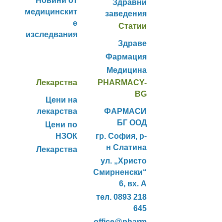
Новини от
Здравни
медицинскит
заведения
е
Статии
изследвания
Здраве
Фармация
Медицина
Лекарства
PHARMACY-
BG
Цени на
лекарства
ФАРМАСИ
БГ ООД
Цени по
НЗОК
гр. София, р-
н Слатина
Лекарства
ул. „Христо
Смирненски“
6, вх. А
тел. 0893 218
645
office@pharm