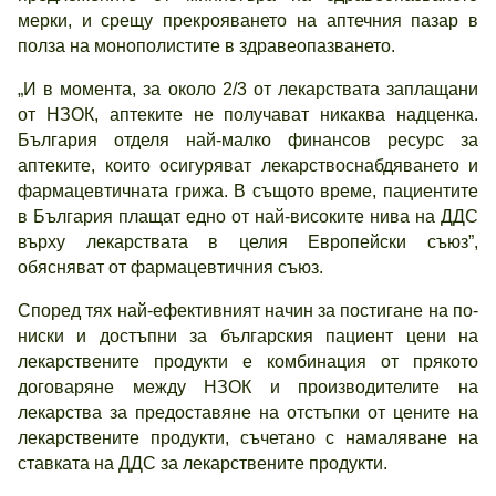
мерки, и срещу прекрояването на аптечния пазар в
полза на монополистите в здравеопазването.
„И в момента, за около 2/3 от лекарствата заплащани
от НЗОК, аптеките не получават никаква надценка.
България отделя най-малко финансов ресурс за
аптеките, които осигуряват лекарствоснабдяването и
фармацевтичната грижа. В същото време, пациентите
в България плащат едно от най-високите нива на ДДС
върху лекарствата в целия Европейски съюз”,
обясняват от фармацевтичния съюз.
Според тях най-ефективният начин за постигане на по-
ниски и достъпни за българския пациент цени на
лекарствените продукти е комбинация от прякото
договаряне между НЗОК и производителите на
лекарства за предоставяне на отстъпки от цените на
лекарствените продукти, съчетано с намаляване на
ставката на ДДС за лекарствените продукти.