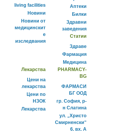
living facilities
Аптеки
Новини
Билки
Новини от
Здравни
медицинскит
заведения
е
Статии
изследвания
Здраве
Фармация
Медицина
Лекарства
PHARMACY-
BG
Цени на
лекарства
ФАРМАСИ
БГ ООД
Цени по
НЗОК
гр. София, р-
н Слатина
Лекарства
ул. „Христо
Смирненски“
6, вх. А