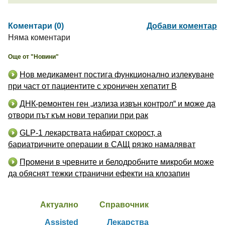
Коментари (0)
Добави коментар
Няма коментари
Още от "Новини"
Нов медикамент постига функционално излекуване
при част от пациентите с хроничен хепатит B
ДНК-ремонтен ген „излиза извън контрол“ и може да
отвори път към нови терапии при рак
GLP-1 лекарствата набират скорост, а
бариатричните операции в САЩ рязко намаляват
Промени в чревните и белодробните микроби може
да обяснят тежки странични ефекти на клозапин
Актуално
Справочник
Assisted
Лекарства