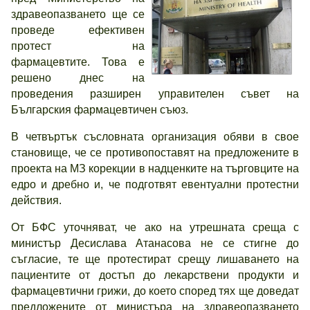
здравеопазването ще се
проведе ефективен
протест на
фармацевтите. Това е
решено днес на
проведения разширен управителен съвет на
Българския фармацевтичен съюз.
В четвъртък съсловната организация
обяви
в свое
становище, че се противопоставят на предложените в
проекта на МЗ корекции в надценките на търговците на
едро и дребно и, че подготвят евентуални протестни
действия.
От БФС уточняват, че ако на утрешната среща с
министър Десислава Атанасова не се стигне до
съгласие, те ще протестират срещу лишаването на
пациентите от достъп до лекарствени продукти и
фармацевтични грижи, до което според тях ще доведат
предложените от министъра на здравеопазването