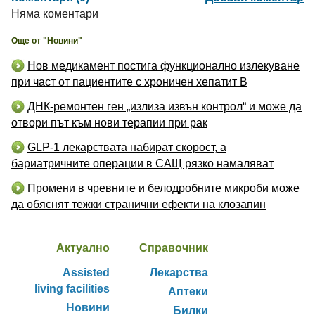
Няма коментари
Още от "Новини"
Нов медикамент постига функционално излекуване
при част от пациентите с хроничен хепатит B
ДНК-ремонтен ген „излиза извън контрол“ и може да
отвори път към нови терапии при рак
GLP-1 лекарствата набират скорост, а
бариатричните операции в САЩ рязко намаляват
Промени в чревните и белодробните микроби може
да обяснят тежки странични ефекти на клозапин
Актуално
Справочник
Assisted
Лекарства
living facilities
Аптеки
Новини
Билки