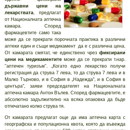
държавни цени на
лекарствата
, предлагат
от Националната аптечна
камара. Според
фармацевтите само така
може да се прекрати порочната практика в различни
аптеки един и същи медикамент да е с различна цена.
От камарата смятат, че единствено чрез
фиксирани
цени на медикаментите
може да се прекрати т.нар.
"аптечен туризъм". „Когато едно лекарство получи
регистрация да струва 7 лева, то да струва 7 лева и в
Малко Търново, и в София в „Надежда”, и в София в
центъра”, заяви председателят на Националната
аптечна камара Антон Вълев. Според фармацевтите, е
абсолютно задължително на всяка опаковка да бъде
отпечатано колко струва тя.
От камарата предлагат още да има аптечна карта с
георграфска и популационна квота, която да въвежда