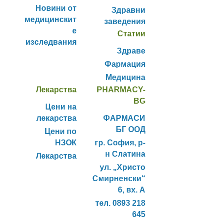
Новини от
Здравни
медицинскит
заведения
е
Статии
изследвания
Здраве
Фармация
Медицина
Лекарства
PHARMACY-
BG
Цени на
лекарства
ФАРМАСИ
БГ ООД
Цени по
НЗОК
гр. София, р-
н Слатина
Лекарства
ул. „Христо
Смирненски“
6, вх. А
тел. 0893 218
645