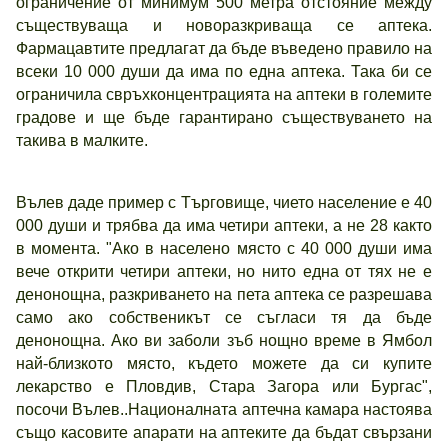
ограничение от минимум 500 метра отстояние между
съществуваща и новоразкриваща се аптека.
Фармацавтите предлагат да бъде въведено правило на
всеки 10 000 души да има по една аптека. Така би се
ограничила свръхконцентрацията на аптеки в големите
градове и ще бъде гарантирано съществуването на
такива в малките.
Вълев даде пример с Търговище, чието население е 40
000 души и трябва да има четири аптеки, а не 28 както
в момента. "Ако в населено място с 40 000 души има
вече открити четири аптеки, но нито една от тях не е
денонощна, разкриването на пета аптека се разрешава
само ако собственикът се съгласи тя да бъде
денонощна. Ако ви заболи зъб нощно време в Ямбол
най-близкото място, където можете да си купите
лекарство е Пловдив, Стара Загора или Бургас",
посочи Вълев..Националната аптечна камара настоява
също касовите апарати на аптеките да бъдат свързани