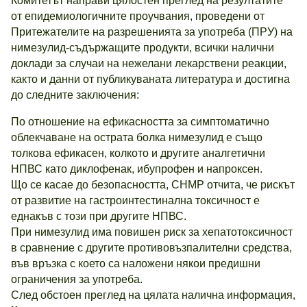
Комитетът направи цялостен преглед на резултатите
от епидемиологичните проучвания, проведени от
Притежателите на разрешенията за употреба (ПРУ) на
нимезулид-съдържащите продукти, всички налични
доклади за случаи на нежелани лекарствени реакции,
както и данни от публикуваната литература и достигна
до следните заключения:
По отношение на ефикасността за симптоматично
облекчаване на острата болка нимезулид е също
толкова ефикасен, колкото и другите аналгетични
НПВС като диклофенак, ибупрофен и напроксен.
Що се касае до безопасността, CHMP отчита, че рискът
от развитие на гастроинтестинална токсичност e
еднакъв с този при другите НПВС.
При нимезулид има повишен риск за хепатотоксичност
в сравнение с другите противовъзпалителни средства,
във връзка с което са наложени някои предишни
ограничения за употреба.
След обстоен преглед на цялата налична информация,