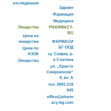
изследвания
Здраве
Фармация
Медицина
Лекарства
PHARMACY-
BG
Цени на
лекарства
ФАРМАСИ
БГ ООД
Цени по
НЗОК
гр. София, р-
н Слатина
Лекарства
ул. „Христо
Смирненски“
6, вх. А
тел. 0893 218
645
office@pharm
acy-bg.com