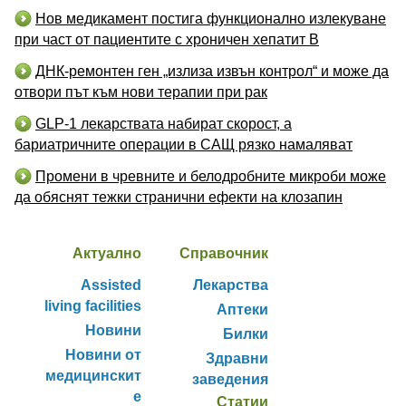
Нов медикамент постига функционално излекуване
при част от пациентите с хроничен хепатит B
ДНК-ремонтен ген „излиза извън контрол“ и може да
отвори път към нови терапии при рак
GLP-1 лекарствата набират скорост, а
бариатричните операции в САЩ рязко намаляват
Промени в чревните и белодробните микроби може
да обяснят тежки странични ефекти на клозапин
Актуално
Справочник
Assisted
Лекарства
living facilities
Аптеки
Новини
Билки
Новини от
Здравни
медицинскит
заведения
е
Статии