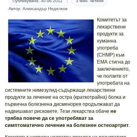
Публикувана: 30.06.2011
3 мин. четене
Автор: Александър Недялков
Комитетът за
лекарствени
продукти за
хуманна
употреба
(CHMP) към
ЕМА стигна до
заключението,
че ползите от
употребата на
системните нимезулид-съдържащи лекарствени
продукти за лечение на остра (краткотрайна) болка и
първична болезнена дисменорея продължават да
надвишават рисковете. Тези лекарства обаче
не
трябва повече да се употребяват за
симптоматично лечение на болезнен остеоартрит
.