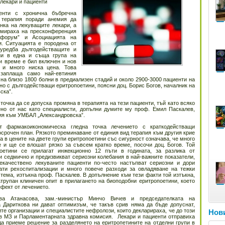
 лекари и пациенти
енти с хронична бъбречна
а терапия поради анемия да
нка на лекуващите лекари, а
рмираха на пресконференция
 форум” и Асоциацията на
и. Ситуацията е породена от
 уредба дългодействащите и
ени в една и съща група на
ди време е бил включен и нов
е и много ниска цена. Това
заплаща само най-евтиния
на близо 1800 болни в предиализен стадий и около 2900-3000 пациенти на
о с дългодействащи еритропоетини, поясни доц. Борис Богов, началник на
ска”.
очка да се допуска промяна в терапията на тези пациенти, тъй като всяко
ено от нас като специалисти, допълни думите му проф. Емил Паскалев,
ия към УМБАЛ „Александровска”.
т фармакоикономическа гледна точка лечението с краткодействащи
осрочен план. Рязкото преминаване от единия вид терапия към другия крие
а в цените на двете групи еритропоетини със сигурност означава, че много
 и ще се влошат рязко за съвсем кратко време, посочи доц. Богов. Той
оетини се прилагат инжекционно 12 пъти в годината, за разлика от
и седмично и предизвикват сериозни колебания в най-важните показатели,
екачествено лекуваните пациенти по-често настъпват сериозни и дори
ати рехоспитализации и много повече разходи за овладяване на тежки
тема, изтъкна проф. Паскалев. В допълнение към тези факти той изтъкна,
атрупан клиничен опит в прилагането на биоподобни еритропоетини, което
фект от лечението.
ва Атанасова, зам.-министър Минчо Вичев и председателката на
 Дариткова ни дават оптимизъм, че такъв срив няма да бъде допуснат,
е организации и специалистите нефролози, които декларираха, че до този
Нови
в МЗ и Парламентарната здравна комисия. Лекари и пациенти отправиха
а приеме решение за разделянето на еритропетините на отделни групи в