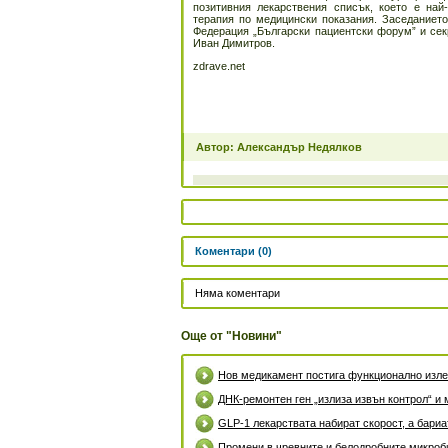
позитивния лекарствения списък, което е най
терапия по медицински показания. Заседанието
Федерация „Български пациентски форум” и сек
Иван Димитров.
zdrave.net
Автор: Александър Недялков
Коментари (0)
Няма коментари
Още от "Новини"
Нов медикамент постига функционално излек
ДНК-ремонтен ген „излиза извън контрол“ и 
GLP-1 лекарствата набират скорост, а бари
Промени в чревните и белодробните микроби