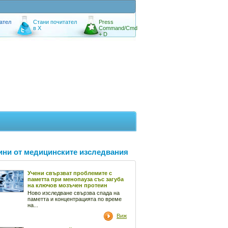
ател
Стани почитател
Press
в X
Command/Cmd
+ D
ини от медицинските изследвания
Учени свързват проблемите с
паметта при менопауза със загуба
на ключов мозъчен протеин
Ново изследване свързва спада на
паметта и концентрацията по време
на...
Виж