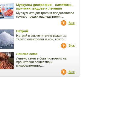
Мускулна дистрофия – симптоми,
причини, видове и лечение
Мускулната дистрофия представлява
група от редки наследствени...
Виж
Натрий
Натрий е изключително важен за
тялото електролит и йон, който...
Виж
Ленено семе
Ленено семе е богат източник на
хранителни вещества и
микроелементи,...
Виж