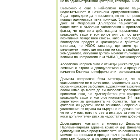
не по административни критерии, категорични са
Възможно е още в най-близко време паци
недостатъчност и назначена еритропоетинов
бъдат принудени да я променят, но не по преце
поради административна принуда. За това ала
днес от Федерация „Български пациентски
пациентите с бъбречни заболявания и приятел
факта, че при сега действащата нормативна
краткодействащите еритропоетини са постав
позитивния лекарствен списък, като в него пре
биоподобен продукт с краткосрочно действи
означава, че НЗОК занапред ще може да 
медикамент, което ще постави на карта съдбата 
хемодиализа, лекувани до този момент пълноценн
Клиника по нефрология към УМБАЛ „Александров
Абсолютно неприемливо е от медицинска гледна т
лечение е строго индивидуализирано и прецен
началник Клиника по нефрология и трансплантац
Двамата нефролози бяха категорични, че о
еритропоетини не е по-евтино, преценено в дълг
огромни рискове за болния, а драстичната разлик
болни няма да могат да си позволят доплащане
припомни още, че дългодействащите еритроп
краткодействащите, които се инжектират 3-4 път
характерни за динамиката на болестта. При н
фатални инциденти, което означава непрекъсн
усложнения от страна на сърдечно-съдовата сис
че нито у нас, нито по света има достатъчно н
носи допълнителен риск за недостатъчно добър е
Досегашните контакти с министър Десисла
Парламентарната здравна комисия д-р Даниела
единодушни бяха представителите на пациентскит
момент са срещали и срещат пълно разбиране 
апел към Комисията по цени и реимбурсиране д