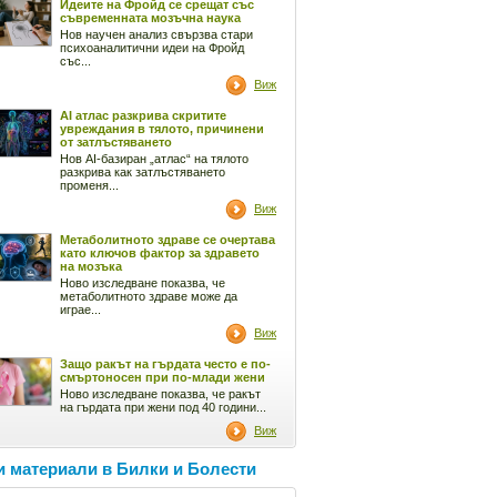
Идеите на Фройд се срещат със
съвременната мозъчна наука
Нов научен анализ свързва стари
психоаналитични идеи на Фройд
със...
Виж
AI атлас разкрива скритите
увреждания в тялото, причинени
от затлъстяването
Нов AI-базиран „атлас“ на тялото
разкрива как затлъстяването
променя...
Виж
Метаболитното здраве се очертава
като ключов фактор за здравето
на мозъка
Ново изследване показва, че
метаболитното здраве може да
играе...
Виж
Защо ракът на гърдата често е по-
смъртоносен при по-млади жени
Ново изследване показва, че ракът
на гърдата при жени под 40 години...
Виж
 материали в Билки и Болести