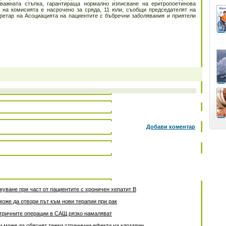
-важната стъпка, гарантираща нормално изписване на еритропоетинова
 на комисията е насрочено за сряда, 11 юли, съобщи председателят на
ретар на Асоциацията на пациентите с бъбречни заболявания и приятели
Добави коментар
уване при част от пациентите с хроничен хепатит B
може да отвори път към нови терапии при рак
атричните операции в САЩ рязко намаляват
 може да обяснят тежки странични ефекти на клозапин