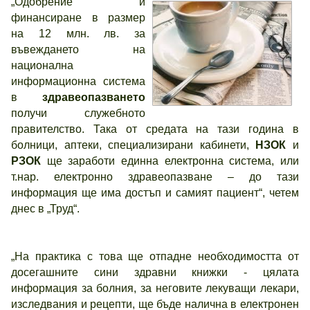
„Одобрение и
финансиране в размер
на 12 млн. лв. за
въвеждането на
национална
информационна система
в
здравеопазването
получи служебното
правителство. Така от средата на тази година в
болници, аптеки, специализирани кабинети,
НЗОК
и
РЗОК
ще заработи единна електронна система, или
т.нар. електронно здравеопазване – до тази
информация ще има достъп и самият пациент“, четем
днес в „Труд“.
„На практика с това ще отпадне необходимостта от
досегашните сини здравни книжки - цялата
информация за болния, за неговите лекуващи лекари,
изследвания и рецепти, ще бъде налична в електронен