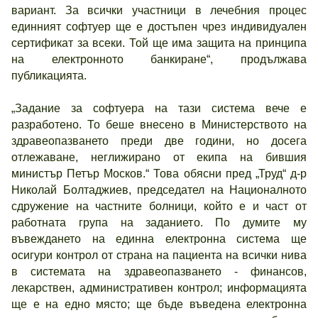
вариант. За всички участници в лечебния процес
единният софтуер ще е достъпен чрез индивидуален
сертификат за всеки. Той ще има защита на принципа
на електронното банкиране“, продължава
публикацията.
„Задание за софтуера на тази система вече е
разработено. То беше внесено в Министерството на
здравеопазването преди две години, но досега
отлежаване, неглижирано от екипа на бившия
министър Петър Москов.“ Това обясни пред „Труд“ д-р
Николай Болтаджиев, председател на Националното
сдружение на частните болници, който е и част от
работната група на заданието. По думите му
въвеждането на единна електронна система ще
осигури контрол от страна на пациента на всички нива
в системата на здравеопазването - финансов,
лекарствен, административен контрол; информацията
ще е на едно място; ще бъде въведена електронна