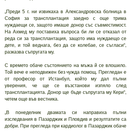
„Преди 5 г. ни извикаха в Александровска болница в
София за трансплантация заедно с още трима
нуждаещи се, защото имаше донор със съвместимост.
На Ахмед му поставиха въпроса би ли се отказал от
реда си за трансплантация, защото има нуждаещо се
дете, и той веднага, без да се колебае, се съгласи“,
разказва съпругата му.
С времето обаче състоянието на мъжа й се влошило.
Той вече е неподвижен без чужда помощ. Прегледан е
от професор от Истанбул, който му дал пълни
уверения, че ще се възстанови изпяло след
трансплантацията. Донор ще бъде съпругата му Кери“,
четем още във вестника.
„В понеделник двамата си направиха пълни
изследвания в Пазарджик и Пловдив и резултатите са
добри. При прегледа при кардиолог в Пазарджик обаче