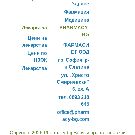
Здраве
Фармация
Медицина
Лекарства
PHARMACY-
BG
Цени на
лекарства
ФАРМАСИ
БГ ООД
Цени по
НЗОК
гр. София, р-
н Слатина
Лекарства
ул. „Христо
Смирненски“
6, вх. А
тел. 0893 218
645
office@pharm
acy-bg.com
Copyright 2026 Pharmacy-bg Всички права запазени