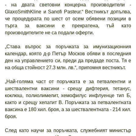
- на двата световни концерна производители -
GlaxoSmithKline и Sanofi Pasteur.“ Вестникът допълва,
че процедурата по шест от осем обявени позиции в
търга за ваксини е прекратена, тъй като
производителите не са подали оферти.
„Става въпрос за поръчката за имунизационния
календар, която д-р Петър Москов обяви в последния
ден на управлението си, преди да предаде поста. Тя е
на обща стойност 27.3 млн. лв.“, припомня вестникът.
„Най-голяма част от поръчката е за петвалентни и
шествалентни ваксини - срещу дифтерия, тетанус,
коклюш, полиолимелит, хемофилус инфлуенце тип Б,
както и срещу хепатит В. Поръчката за петвалентната
ваксина е 180 хил. броя, а за шествалентната - 214 хил.
броя.
След като научи за поръчката, служебният министър