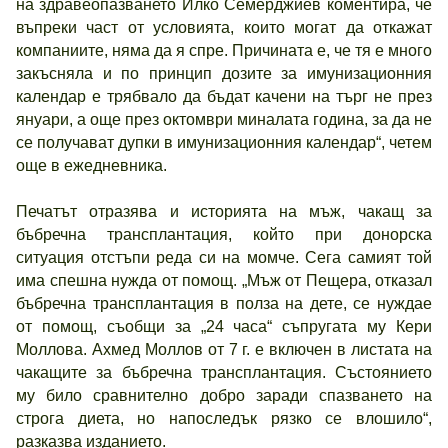
на здравеопазването Илко Семерджиев коментира, че
въпреки част от условията, които могат да откажат
компаниите, няма да я спре. Причината е, че тя е много
закъсняла и по принцип дозите за имунизационния
календар е трябвало да бъдат качени на търг не през
януари, а още през октомври миналата година, за да не
се получават дупки в имунизационния календар“, четем
още в ежедневника.
Печатът отразява и историята на мъж, чакащ за
бъбречна трансплантация, който при донорска
ситуация отстъпи реда си на момче. Сега самият той
има спешна нужда от помощ. „Мъж от Пещера, отказал
бъбречна трансплантация в полза на дете, се нуждае
от помощ, съобщи за „24 часа“ съпругата му Кери
Моллова. Ахмед Моллов от 7 г. е включен в листата на
чакащите за бъбречна трансплантация. Състоянието
му било сравнително добро заради спазването на
строга диета, но напоследък рязко се влошило“,
разказва изданието.