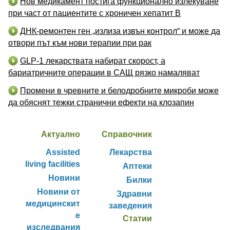
Нов медикамент постига функционално излекуване
при част от пациентите с хроничен хепатит B
ДНК-ремонтен ген „излиза извън контрол“ и може да
отвори път към нови терапии при рак
GLP-1 лекарствата набират скорост, а
бариатричните операции в САЩ рязко намаляват
Промени в чревните и белодробните микроби може
да обяснят тежки странични ефекти на клозапин
Актуално
Справочник
Assisted
Лекарства
living facilities
Аптеки
Новини
Билки
Новини от
Здравни
медицинскит
заведения
е
Статии
изследвания