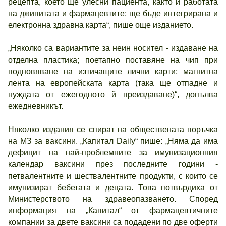
рецепта, което ще улесни пациента, както и работата
на джипитата и фармацевтите; ще бъде интегрирана и
електронна здравна карта“, пише още изданието.
„Няколко са вариантите за неин носител - издаване на
отделна пластика; поетапно поставяне на чип при
подновяване на изтичащите лични карти; магнитна
лента на европейската карта (така ще отпадне и
нуждата от ежегодното й преиздаване)“, допълва
ежедневникът.
Няколко издания се спират на обществената поръчка
на МЗ за ваксини. „Капитал Daily“ пише: „Няма да има
дефицит на най-проблемните за имунизационния
календар ваксини през последните години -
петвалентните и шествалентните продукти, с които се
имунизират бебетата и децата. Това потвърдиха от
Министерството на здравеопазването. Според
информация на „Капитал“ от фармацевтичните
компании за двете ваксини са подадени по две оферти