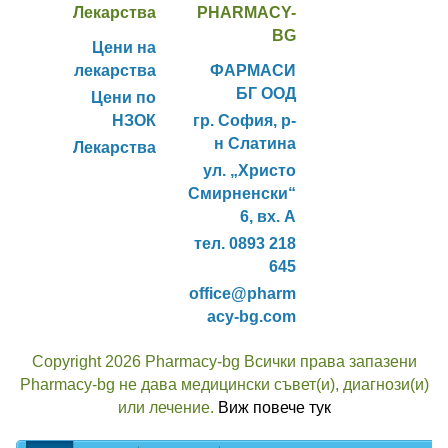
Лекарства
PHARMACY-
BG
Цени на
лекарства
ФАРМАСИ
БГ ООД
Цени по
НЗОК
гр. София, р-
н Слатина
Лекарства
ул. „Христо
Смирненски“
6, вх. А
тел. 0893 218
645
office@pharm
acy-bg.com
Copyright 2026 Pharmacy-bg Всички права запазени
Pharmacy-bg не дава медицински съвет(и), диагнози(и)
или лечение.
Виж повече тук