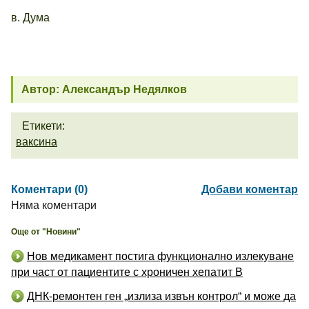
в. Дума
Автор: Александър Недялков
Етикети:
ваксина
Коментари (0)
Добави коментар
Няма коментари
Още от "Новини"
Нов медикамент постига функционално излекуване
при част от пациентите с хроничен хепатит B
ДНК-ремонтен ген „излиза извън контрол“ и може да