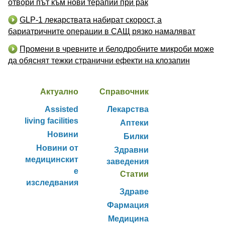
отвори път към нови терапии при рак
GLP-1 лекарствата набират скорост, а
бариатричните операции в САЩ рязко намаляват
Промени в чревните и белодробните микроби може
да обяснят тежки странични ефекти на клозапин
Актуално
Справочник
Assisted
Лекарства
living facilities
Аптеки
Новини
Билки
Новини от
Здравни
медицинскит
заведения
е
Статии
изследвания
Здраве
Фармация
Медицина