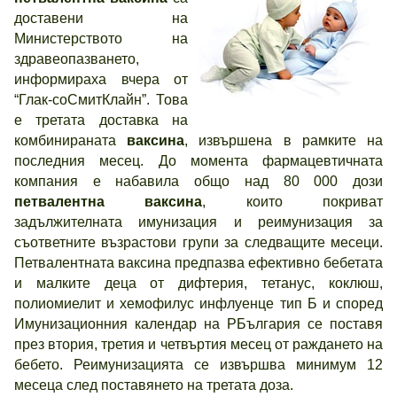
доставени на
Министерството на
здравеопазването,
информираха вчера от
“Глак-соСмитКлайн”. Това
е третата доставка на
комбинираната
ваксина
, извършена в рамките на
последния месец. До момента фармацевтичната
компания е набавила общо над 80 000 дози
петвалентна ваксина
, които покриват
задължителната имунизация и реимунизация за
съответните възрастови групи за следващите месеци.
Петвалентната ваксина предпазва ефективно бебетата
и малките деца от дифтерия, тетанус, коклюш,
полиомиелит и хемофилус инфлуенце тип Б и според
Имунизационния календар на РБългария се поставя
през втория, третия и четвъртия месец от раждането на
бебето. Реимунизацията се извършва минимум 12
месеца след поставянето на третата доза.