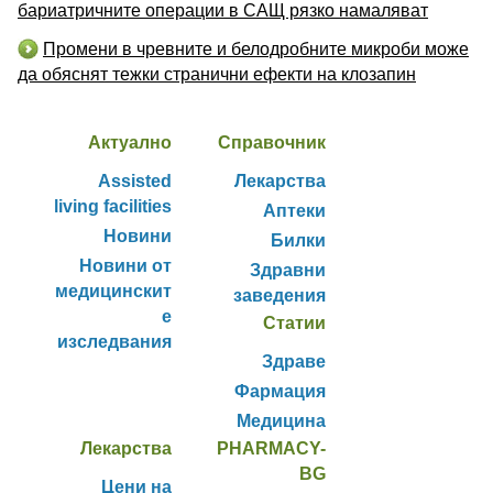
бариатричните операции в САЩ рязко намаляват
Промени в чревните и белодробните микроби може
да обяснят тежки странични ефекти на клозапин
Актуално
Справочник
Assisted
Лекарства
living facilities
Аптеки
Новини
Билки
Новини от
Здравни
медицинскит
заведения
е
Статии
изследвания
Здраве
Фармация
Медицина
Лекарства
PHARMACY-
BG
Цени на