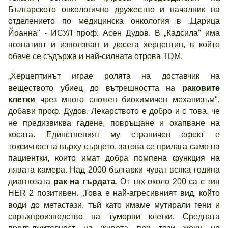
Българското онкологично дружество и началник на
отделението по медицинска онкология в „Царица
Йоанна" - ИСУЛ проф. Асен Дудов. В „Кадсила" има
познатият и използван и досега херцептин, в който
обаче се съдържа и най-силната отрова TDM.
„Херцептинът играе ролята на доставчик на
веществото убиец до вътрешността на
раковите
клетки
чрез много сложен биохимичен механизъм",
добави проф. Дудов. Лекарството е добро и с това, че
не предизвиква гадене, повръщане и окапване на
косата. Единственият му страничен ефект е
токсичността върху сърцето, затова се прилага само на
пациентки, които имат добра помпена функция на
лявата камера. Над 2000 българки чуват всяка година
диагнозата
рак на гърдата
. От тях около 200 са с тип
HER 2 позитивен. „Това е най-агресивният вид, който
води до метастази, тъй като имаме мутирали гени и
свръхпроизводство на туморни клетки. Средната