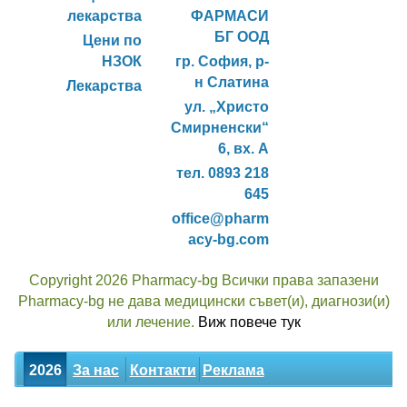
лекарства
ФАРМАСИ
БГ ООД
Цени по
НЗОК
гр. София, р-
н Слатина
Лекарства
ул. „Христо
Смирненски“
6, вх. А
тел. 0893 218
645
office@pharm
acy-bg.com
Copyright 2026 Pharmacy-bg Всички права запазени
Pharmacy-bg не дава медицински съвет(и), диагнози(и)
или лечение.
Виж повече тук
2026
За нас
Контакти
Реклама