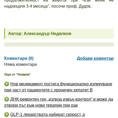
продължителност на живота при тези жени не
надхвърля 3-4 месеца", посочи проф. Дудов.
Автор: Александър Недялков
Коментари (0)
Добави коментар
Няма коментари
Още от "Новини"
Нов медикамент постига функционално излекуване
при част от пациентите с хроничен хепатит B
ДНК-ремонтен ген „излиза извън контрол“ и може да
отвори път към нови терапии при рак
GLP-1 лекарствата набират скорост, а