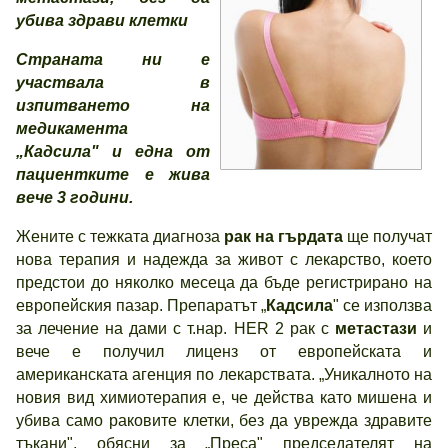
убива здрави клетки
Страната ни е
участвала в
изпитването на
медикамента
„Кадсила" и една от
пациентките е жива
вече 3 години.
Жените с тежката диагноза
рак на гърдата
ще получат
нова терапия и надежда за живот с лекарство, което
предстои до няколко месеца да бъде регистрирано на
европейския пазар. Препаратът „
Кадсила
" се използва
за лечение на дами с т.нар. HER 2 рак с
метастази
и
вече е получил лиценз от европейската и
американската агенция по лекарствата. „Уникалното на
новия вид химиотерапия е, че действа като мишена и
убива само раковите клетки, без да уврежда здравите
тъкани", обясни за „Преса" председателят на