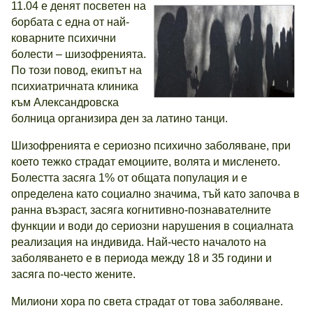
11.04 е денят посветен на
борбата с една от най-
коварните психични
болести – шизофренията.
По този повод, екипът на
психиатричната клиника
към Александровска
болница организира ден за латино танци.
Шизофренията е сериозно психично заболяване, при
което тежко страдат емоциите, волята и мисленето.
Болестта засяга 1% от общата популация и е
определена като социално значима, тъй като започва в
ранна възраст, засяга когнитивно-познавателните
функции и води до сериозни нарушения в социалната
реализация на индивида. Най-често началото на
заболяването е в периода между 18 и 35 години и
засяга по-често жените.
Милиони хора по света страдат от това заболяване.