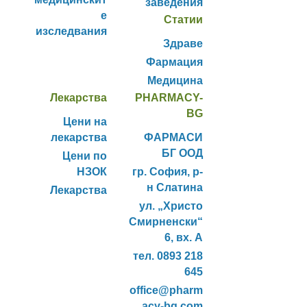
заведения
е
Статии
изследвания
Здраве
Фармация
Медицина
Лекарства
PHARMACY-
BG
Цени на
лекарства
ФАРМАСИ
БГ ООД
Цени по
НЗОК
гр. София, р-
н Слатина
Лекарства
ул. „Христо
Смирненски“
6, вх. А
тел. 0893 218
645
office@pharm
acy-bg.com