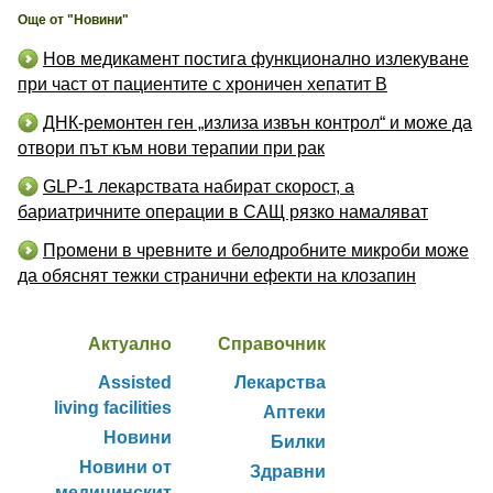
Още от "Новини"
Нов медикамент постига функционално излекуване
при част от пациентите с хроничен хепатит B
ДНК-ремонтен ген „излиза извън контрол“ и може да
отвори път към нови терапии при рак
GLP-1 лекарствата набират скорост, а
бариатричните операции в САЩ рязко намаляват
Промени в чревните и белодробните микроби може
да обяснят тежки странични ефекти на клозапин
Актуално
Справочник
Assisted
Лекарства
living facilities
Аптеки
Новини
Билки
Новини от
Здравни
медицинскит