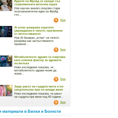
Идеите на Фройд се срещат със
съвременната мозъчна наука
Нов научен анализ свързва стари
психоаналитични идеи на Фройд
със...
Виж
AI атлас разкрива скритите
увреждания в тялото, причинени
от затлъстяването
Нов AI-базиран „атлас“ на тялото
разкрива как затлъстяването
променя...
Виж
Метаболитното здраве се очертава
като ключов фактор за здравето
на мозъка
Ново изследване показва, че
метаболитното здраве може да
играе...
Виж
Защо ракът на гърдата често е по-
смъртоносен при по-млади жени
Ново изследване показва, че ракът
на гърдата при жени под 40 години...
Виж
 материали в Билки и Болести