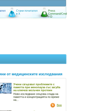
ател
Стани почитател
Press
в X
Command/Cmd
+ D
ини от медицинските изследвания
Учени свързват проблемите с
паметта при менопауза със загуба
на ключов мозъчен протеин
Ново изследване свързва спада на
паметта и концентрацията по време
на...
Виж