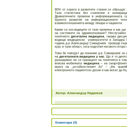
80% от хората в развитите страни се обръщат 
Тази статистика без съмнение е шокиращ
Драматичните промени в информационната с
бурното развитие на информационните техн
взаимоотношенията между лекари и пациенти.
Какви са последиците от тази промяна и как ще 
на системите на здравеопазване? Неслучайно 
понятието
дигитална медицина
, такава дисци
водещи медицински университети в Западна 
година д-р Александър Симидчиев проведе първ
курс в тази област, сега подготвя неговото второ
Това бе поводът да поканим д-р Симидчиев за 
на
дигиталната медицина у нас
. Що е то дигит
разширяват ли се границите на понятията в тов
вписва мобилната
медицина
– на смартфоните
ерата на „остойностеният Аз” – „the quantif
електронното пациентско досие и как могат да бъ
Автор: Александър Недялков
Коментари (0)