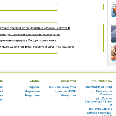
уване при част от пациентите с хроничен хепатит B
може да отвори път към нови терапии при рак
атричните операции в САЩ рязко намаляват
 може да обяснят тежки странични ефекти на клозапин
ик
Статии
Лекарства
PHARMACY-BG
тва
Здраве
Цени на лекарства
ФАРМАСИ БГ ООД
ки
Фармация
Цени по НЗОК
гр. София, р-н
Слатина
ки
Медицина
Лекарства
ул. „Христо
ния
Смирненски“ 6, вх.
А
тел. 0893 218 645
office@pharmacy-