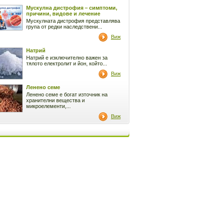
Мускулна дистрофия – симптоми,
причини, видове и лечение
Мускулната дистрофия представлява
група от редки наследствени...
Виж
Натрий
Натрий е изключително важен за
тялото електролит и йон, който...
Виж
Ленено семе
Ленено семе е богат източник на
хранителни вещества и
микроелементи,...
Виж