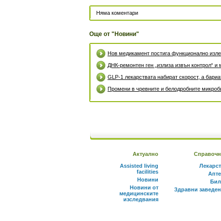
Няма коментари
Още от "Новини"
Нов медикамент постига функционално излек
ДНК-ремонтен ген „излиза извън контрол“ и 
GLP-1 лекарствата набират скорост, а бари
Промени в чревните и белодробните микроби
Актуално
Справочн
Assisted living
Лекарс
facilities
Апте
Новини
Бил
Новини от
Здравни заведе
медицинските
изследвания