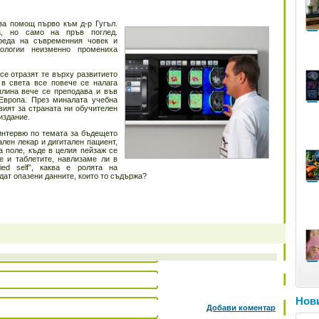
за помощ първо към д-р Гугъл.
а, но само на пръв поглед.
реда на съвременния човек и
ологии неизменно промениха
се отразят те върху развитието
в света все повече се налага
плина вече се преподава и във
Европа. През миналата учебна
ият за страната ни обучителен
 издание.
интервю по темата за бъдещето
ален лекар и дигитален пациент,
а поле, къде в целия пейзаж се
 и таблетите, навлизаме ли в
ied self”, каква е ролята на
дат опазени данните, които то съдържа?
Нови
Добави коментар