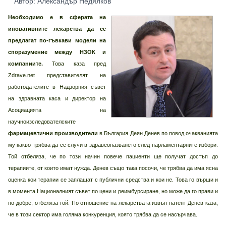
Автор: Александър Недялков
Необходимо е в сферата на
иновативните лекарства да се
предлагат по-гъвкави модели на
споразумение между НЗОК и
компаниите.
Това каза пред
Zdrave.net представителят на
работодателите в Надзорния съвет
на здравната каса и директор на
Асоциацията на
научноизследователските
фармацевтични производители
в България Деян Денев по повод очакванията
му какво трябва да се случи в здравеопазването след парламентарните избори.
Той отбеляза, че по този начин повече пациенти ще получат достъп до
терапиите, от които имат нужда. Денев също така посочи, че трябва да има ясна
оценка кои терапии се заплащат с публични средства и кои не. Това го върши и
в момента Националният съвет по цени и реимбурсиране, но може да го прави и
по-добре, отбеляза той. По отношение на лекарствата извън патент Денев каза,
че в този сектор има голяма конкуренция, която трябва да се насърчава.