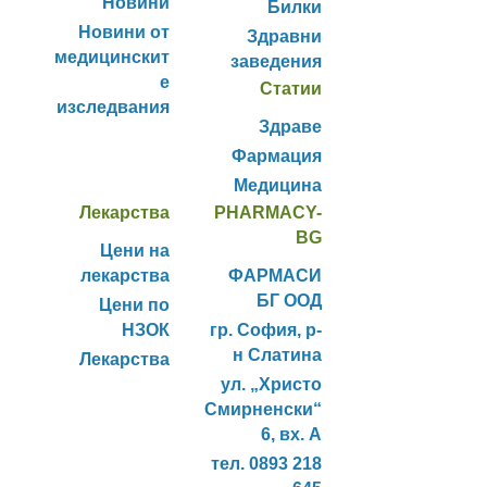
Новини
Билки
Новини от
Здравни
медицинскит
заведения
е
Статии
изследвания
Здраве
Фармация
Медицина
Лекарства
PHARMACY-
BG
Цени на
лекарства
ФАРМАСИ
БГ ООД
Цени по
НЗОК
гр. София, р-
н Слатина
Лекарства
ул. „Христо
Смирненски“
6, вх. А
тел. 0893 218