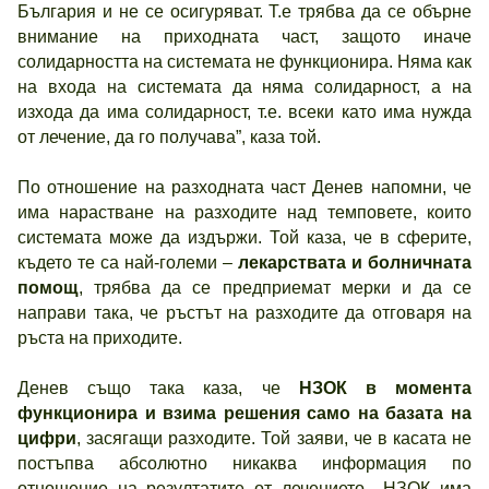
България и не се осигуряват. Т.е трябва да се обърне
внимание на приходната част, защото иначе
солидарността на системата не функционира. Няма как
на входа на системата да няма солидарност, а на
изхода да има солидарност, т.е. всеки като има нужда
от лечение, да го получава”, каза той.
По отношение на разходната част Денев напомни, че
има нарастване на разходите над темповете, които
системата може да издържи. Той каза, че в сферите,
където те са най-големи –
лекарствата и болничната
помощ
, трябва да се предприемат мерки и да се
направи така, че ръстът на разходите да отговаря на
ръста на приходите.
Денев също така каза, че
НЗОК в момента
функционира и взима решения само на базата на
цифри
, засягащи разходите. Той заяви, че в касата не
постъпва абсолютно никаква информация по
отношение на резултатите от лечението. „НЗОК има