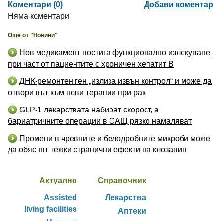
Коментари (0)
Добави коментар
Няма коментари
Още от "Новини"
Нов медикамент постига функционално излекуване
при част от пациентите с хроничен хепатит B
ДНК-ремонтен ген „излиза извън контрол“ и може да
отвори път към нови терапии при рак
GLP-1 лекарствата набират скорост, а
бариатричните операции в САЩ рязко намаляват
Промени в чревните и белодробните микроби може
да обяснят тежки странични ефекти на клозапин
Актуално
Справочник
Assisted
Лекарства
living facilities
Аптеки