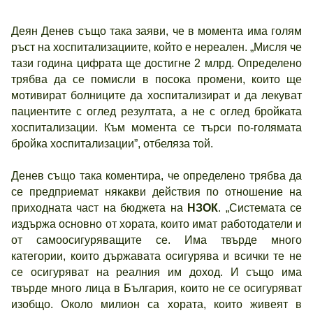
Деян Денев също така заяви, че в момента има голям
ръст на хоспитализациите, който е нереален. „Мисля че
тази година цифрата ще достигне 2 млрд. Определено
трябва да се помисли в посока промени, които ще
мотивират болниците да хоспитализират и да лекуват
пациентите с оглед резултата, а не с оглед бройката
хоспитализации. Към момента се търси по-голямата
бройка хоспитализации”, отбеляза той.
Денев също така коментира, че определено трябва да
се предприемат някакви действия по отношение на
приходната част на бюджета на
НЗОК
. „Системата се
издържа основно от хората, които имат работодатели и
от самоосигуряващите се. Има твърде много
категории, които държавата осигурява и всички те не
се осигуряват на реалния им доход. И също има
твърде много лица в България, които не се осигуряват
изобщо. Около милион са хората, които живеят в