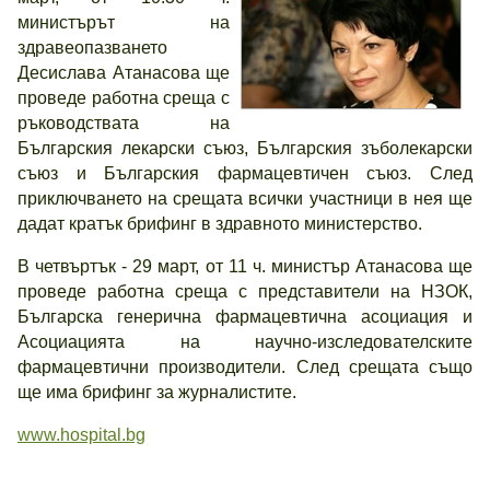
министърът на
здравеопазването
Десислава Атанасова ще
проведе работна среща с
ръководствата на
Българския лекарски съюз, Българския зъболекарски
съюз и Българския фармацевтичен съюз. След
приключването на срещата всички участници в нея ще
дадат кратък брифинг в здравното министерство.
В четвъртък - 29 март, от 11 ч. министър Атанасова ще
проведе работна среща с представители на НЗОК,
Българска генерична фармацевтична асоциация и
Асоциацията на научно-изследователските
фармацевтични производители. След срещата също
ще има брифинг за журналистите.
www.hospital.bg