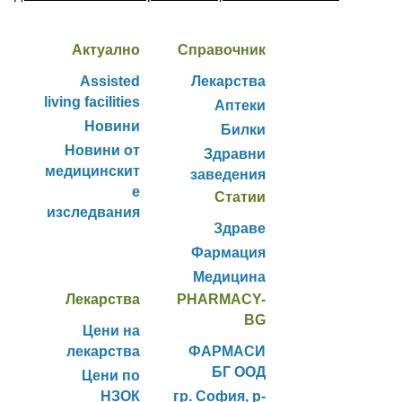
Актуално
Справочник
Assisted
Лекарства
living facilities
Аптеки
Новини
Билки
Новини от
Здравни
медицинскит
заведения
е
Статии
изследвания
Здраве
Фармация
Медицина
Лекарства
PHARMACY-
BG
Цени на
лекарства
ФАРМАСИ
БГ ООД
Цени по
НЗОК
гр. София, р-