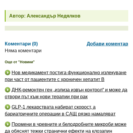
Автор: Александър Недялков
Коментари (0)
Добави коментар
Няма коментари
Още от "Новини"
Нов медикамент постига функционално излекуване
при част от пациентите с хроничен хепатит B
ДНК-ремонтен ген „излиза извън контрол“ и може да
отвори път към нови терапии при рак
GLP-1 лекарствата набират скорост, а
бариатричните операции в САЩ рязко намаляват
Промени в чревните и белодробните микроби може
да обяснят тежки странични ефекти на клозапин