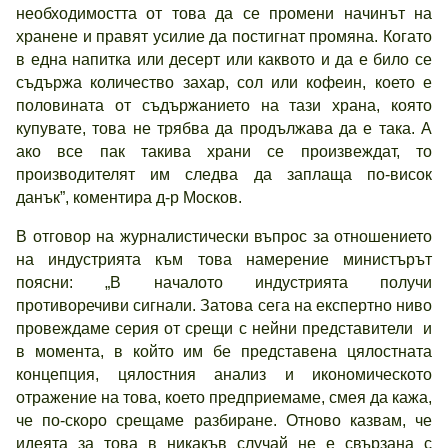
необходимостта от това да се промени начинът на
хранене и правят усилие да постигнат промяна. Когато
в една напитка или десерт или каквото и да е било се
съдържа количество захар, сол или кофеин, което е
половината от съдържанието на тази храна, която
купувате, това не трябва да продължава да е така. А
ако все пак такива храни се произвеждат, то
производителят им следва да заплаща по-висок
данък”, коментира д-р Москов.
В отговор на журналистически въпрос за отношението
на индустрията към това намерение министърът
поясни: „В началото индустрията получи
противоречиви сигнали. Затова сега на експертно ниво
провеждаме серия от срещи с нейни представители и
в момента, в който им бе представена цялостната
концепция, цялостния анализ и икономическото
отражение на това, което предприемаме, смея да кажа,
че по-скоро срещаме разбиране. Отново казвам, че
идеята за това в никакъв случай не е свързана с