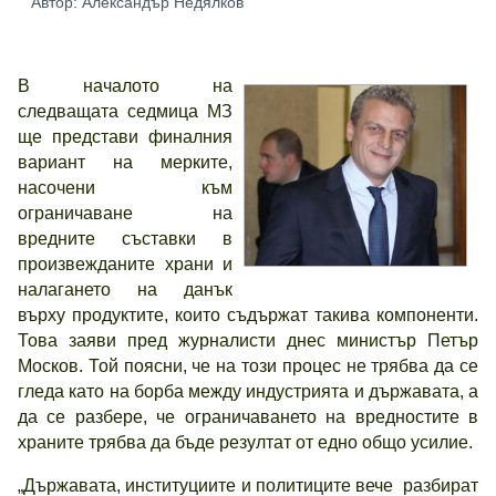
Автор: Александър Недялков
В началото на
следващата седмица МЗ
ще представи финалния
вариант на мерките,
насочени към
ограничаване на
вредните съставки в
произвежданите храни и
налагането на данък
върху продуктите, които съдържат такива компоненти.
Това заяви пред журналисти днес министър Петър
Москов. Той поясни, че на този процес не трябва да се
гледа като на борба между индустрията и държавата, а
да се разбере, че ограничаването на вредностите в
храните трябва да бъде резултат от едно общо усилие.
„Държавата, институциите и политиците вече разбират