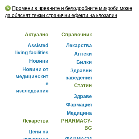
Промени в чревните и белодробните микроби може
да обяснят тежки странични ефекти на клозапин
Актуално
Справочник
Assisted
Лекарства
living facilities
Аптеки
Новини
Билки
Новини от
Здравни
медицинскит
заведения
е
Статии
изследвания
Здраве
Фармация
Медицина
Лекарства
PHARMACY-
BG
Цени на
лекарства
ФАРМАСИ