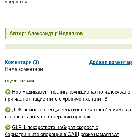
увери той.
Автор: Александър Недялков
Коментари (0)
Добави коментар
Няма коментари
Още от "Новини"
Нов медикамент постига функционално излекуване
при част от пациентите с хроничен хепатит B
ДНК-ремонтен ген „излиза извън контрол“ и може да
отвори път към нови терапии при рак
GLP-1 лекарствата набират скорост, а
бариатричните операции в САЩ рязко намаляват