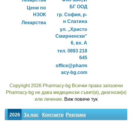
БГ ООД
Цени по
НЗОК
гр. София, р-
н Слатина
Лекарства
ул. „Христо
Смирненски“
6, вх. А
тел. 0893 218
645
office@pharm
acy-bg.com
Copyright 2026 Pharmacy-bg Всички права запазени
Pharmacy-bg не дава медицински съвет(и), диагнози(и)
или лечение.
Виж повече тук
2026
За нас
Контакти
Реклама
Новини
Статии
Билки