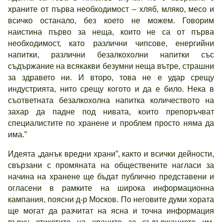
храните от първа необходимост – хляб, мляко, месо и
всичко останало, без което не можем. Говорим
наистина първо за неща, които не са от първа
необходимост, като различни чипсове, енергийни
напитки, различни безалкохолни напитки със
съдържание на всякакви безумни неща вътре, страшни
за здравето ни. И второ, това не е удар срещу
индустрията, нито срещу когото и да е било. Нека в
съответната безалкохолна напитка количеството на
захар да падне под нивата, които препоръчват
специалистите по хранене и проблем просто няма да
има.”
Идеята „данък вредни храни”, както и всички дейности,
свързани с промяната на обществените нагласи за
начина на хранене ще бъдат публично представени и
огласени в рамките на широка информационна
кампания, поясни д-р Москов. По неговите думи хората
ще могат да разчитат на ясна и точна информация