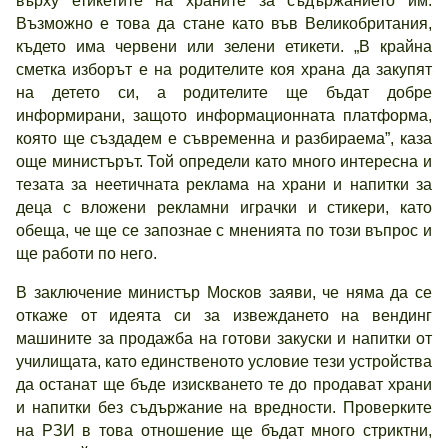
върху етикетите на храните за съдържанието им.
Възможно е това да стане като във Великобритания,
където има червени или зелени етикети. „В крайна
сметка изборът е на родителите коя храна да закупят
на детето си, а родителите ще бъдат добре
информирани, защото информационната платформа,
която ще създадем е съвременна и разбираема”, каза
още министърът. Той определи като много интересна и
тезата за неетичната реклама на храни и напитки за
деца с вложени рекламни играчки и стикери, като
обеща, че ще се запознае с мненията по този въпрос и
ще работи по него.
В заключение министър Москов заяви, че няма да се
откаже от идеята си за извеждането на вендинг
машините за продажба на готови закуски и напитки от
училищата, като единственото условие тези устройства
да останат ще бъде изискването те до продават храни
и напитки без съдържание на вредности. Проверките
на РЗИ в това отношение ще бъдат много стриктни,