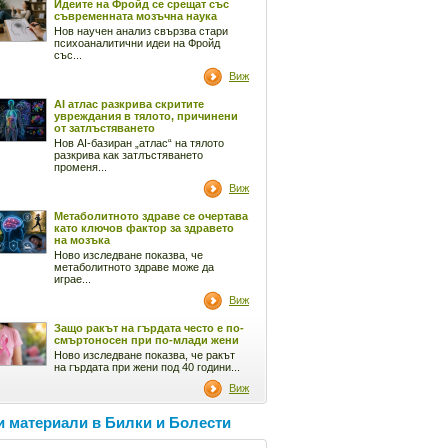
Идеите на Фройд се срещат със
съвременната мозъчна наука
Нов научен анализ свързва стари
психоаналитични идеи на Фройд
със...
Виж
AI атлас разкрива скритите
увреждания в тялото, причинени
от затлъстяването
Нов AI-базиран „атлас“ на тялото
разкрива как затлъстяването
променя...
Виж
Метаболитното здраве се очертава
като ключов фактор за здравето
на мозъка
Ново изследване показва, че
метаболитното здраве може да
играе...
Виж
Защо ракът на гърдата често е по-
смъртоносен при по-млади жени
Ново изследване показва, че ракът
на гърдата при жени под 40 години...
Виж
 материали в Билки и Болести