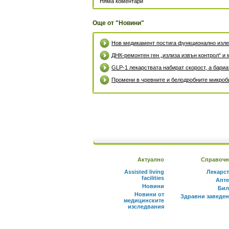
Няма коментари
Още от "Новини"
Нов медикамент постига функционално излек
ДНК-ремонтен ген „излиза извън контрол“ и 
GLP-1 лекарствата набират скорост, а бари
Промени в чревните и белодробните микроби
Актуално
Справочн
Assisted living
Лекарс
facilities
Апте
Новини
Бил
Новини от
Здравни заведе
медицинските
изследвания