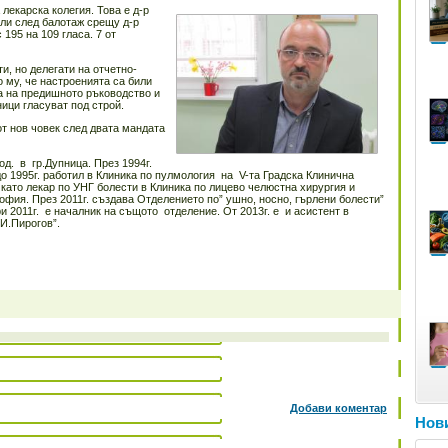
лекарска колегия. Това е д-р
ли след балотаж срещу д-р
195 на 109 гласа. 7 от
и, но делегати на отчетно-
 му, че настроенията са били
а на предишното ръководство и
ици гласуват под строй.
т нов човек след двата мандата
од. в гр.Дупница. През 1994г.
 1995г. работил в Клиника по пулмология на V-та Градска Клинична
о като лекар по УНГ болести в Клиника по лицево челюстна хирургия и
фия. През 2011г. създава Отделението по” ушно, носно, гърлени болести”
 2011г. е началник на същото отделение. От 2013г. е и асистент в
И.Пирогов”.
Добави коментар
Нови