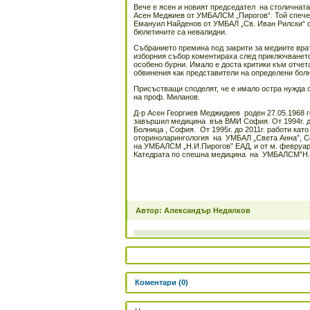
Вече е ясен и новият председател на столичната 
Асен Меджиев от УМБАЛСМ „Пирогов“. Той спече
Емануил Найденов от УМБАЛ „Св. Иван Рилски“ с 
бюлетините са невалидни.
Събранието премина под закрити за медиите врат
изборния събор коментираха след приключването
особено бурни. Имало е доста критики към отчет
обвинения как представители на определени болн
Присъстващи споделят, че е имало остра нужда о
на проф. Миланов.
Д-р Асен Георгиев Меджидиев роден 27.05.1968 г
завършил медицина във ВМИ София. От 1994г. до
Болница , София. От 1995г. до 2011г. работи кат
оториноларингология на УМБАЛ „Света Анна”, Со
на УМБАЛСМ „Н.И.Пирогов” ЕАД, и от м. февруари
Катедрата по спешна медицина на УМБАЛСМ”Н.
Автор: Александър Недялков
Коментари (0)