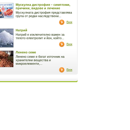
Мускулна дистрофия – симптоми,
причини, видове и лечение
Мускулната дистрофия представлява
група от редки наследствени...
Виж
Натрий
Натрий е изключително важен за
тялото електролит и йон, който...
Виж
Ленено семе
Ленено семе е богат източник на
хранителни вещества и
микроелементи,...
Виж