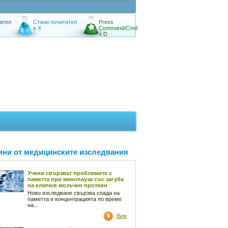
ател
Стани почитател
Press
в X
Command/Cmd
+ D
ини от медицинските изследвания
Учени свързват проблемите с
паметта при менопауза със загуба
на ключов мозъчен протеин
Ново изследване свързва спада на
паметта и концентрацията по време
на...
Виж