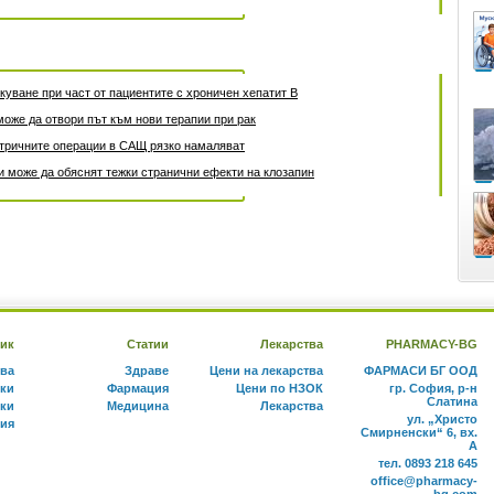
уване при част от пациентите с хроничен хепатит B
може да отвори път към нови терапии при рак
атричните операции в САЩ рязко намаляват
 може да обяснят тежки странични ефекти на клозапин
ик
Статии
Лекарства
PHARMACY-BG
тва
Здраве
Цени на лекарства
ФАРМАСИ БГ ООД
ки
Фармация
Цени по НЗОК
гр. София, р-н
Слатина
ки
Медицина
Лекарства
ул. „Христо
ния
Смирненски“ 6, вх.
А
тел. 0893 218 645
office@pharmacy-